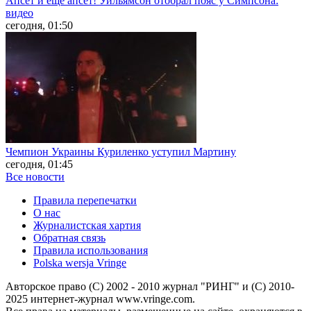
Апсет и ещё апсет! Уильямсон отобрал пояс у Симпсона:
видео
сегодня, 01:50
Чемпион Украины Куриленко уступил Мартину
сегодня, 01:45
Все новости
Правила перепечатки
О нас
Журналистская хартия
Обратная связь
Правила использования
Polska wersja Vringe
Авторское право (С) 2002 - 2010 журнал "РИНГ" и (С) 2010-
2025 интернет-журнал www.vringe.com.