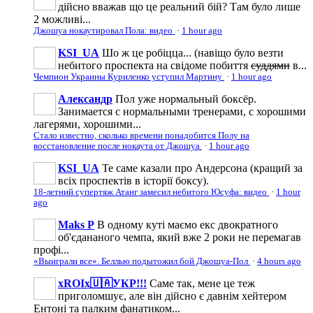
дійсно вважав що це реальний бій? Там було лише
2 можливі...
Джошуа нокаутировал Пола: видео
·
1 hour ago
KSI_UA
Шо ж це робіцца... (навіщо було везти
небитого проспекта на свідоме побиття
суддями
в...
Чемпион Украины Куриленко уступил Мартину
·
1 hour ago
Александр
Пол уже нормальный боксёр.
Занимается с нормальными тренерами, с хорошими
лагерями, хорошими...
Стало известно, сколько времени понадобится Полу на
восстановление после нокаута от Джошуа
·
1 hour ago
KSI_UA
Те саме казали про Андерсона (кращий за
всіх проспектів в історії боксу).
18-летний супертяж Атанг замесил небитого Юсуфа: видео
·
1 hour
ago
Maks P
В одному куті маємо екс двократного
об'єдананого чемпа, який вже 2 роки не перемагав
профі...
«Выиграли все». Беллью подытожил бой Джошуа-Пол
·
4 hours ago
xROIx🇺🇦УКР!!!
Саме так, мене це теж
приголомшує, але він дійсно є давнім хейтером
Ентоні та палким фанатиком...