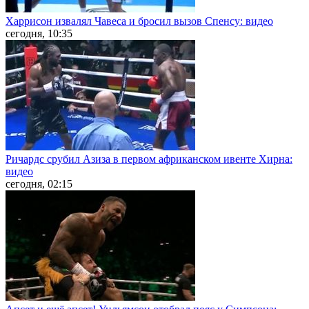
Харрисон извалял Чавеса и бросил вызов Спенсу: видео
сегодня, 10:35
Ричардс срубил Азиза в первом африканском ивенте Хирна:
видео
сегодня, 02:15