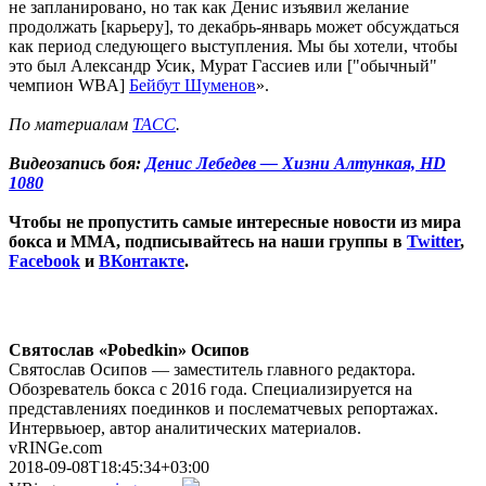
не запланировано, но так как Денис изъявил желание
продолжать [карьеру], то декабрь-январь может обсуждаться
как период следующего выступления. Мы бы хотели, чтобы
это был Александр Усик, Мурат Гассиев или ["обычный"
чемпион WBA]
Бейбут Шуменов
».
По материалам
ТАСС
.
Видеозапись боя:
Денис Лебедев — Хизни Алтункая, HD
1080
Чтобы не пропустить самые интересные новости из мира
бокса и ММА, подписывайтесь на наши группы в
Twitter
,
Facebook
и
ВКонтакте
.
Святослав «Pobedkin» Осипов
Святослав Осипов — заместитель главного редактора.
Обозреватель бокса с 2016 года. Специализируется на
представлениях поединков и послематчевых репортажах.
Интервьюер, автор аналитических материалов.
vRINGe.com
2018-09-08T18:45:34+03:00