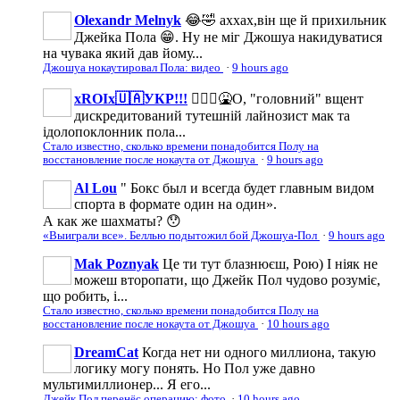
Olexandr Melnyk
😂🤣 аххах,він ще й прихильник
Джейка Пола 😁. Ну не міг Джошуа накидуватися
на чувака який дав йому...
Джошуа нокаутировал Пола: видео
·
9 hours ago
xROIx🇺🇦УКР!!!
🤦🏻‍♂️🤮О, "головний" вщент
дискредитований тутешній лайнозист мак та
ідолопоклонник пола...
Стало известно, сколько времени понадобится Полу на
восстановление после нокаута от Джошуа
·
9 hours ago
Al Lou
" Бокс был и всегда будет главным видом
спорта в формате один на один».
А как же шахматы? 😯
«Выиграли все». Беллью подытожил бой Джошуа-Пол
·
9 hours ago
Mak Poznyak
Це ти тут блазнюєш, Рою) І ніяк не
можеш второпати, що Джейк Пол чудово розуміє,
що робить, і...
Стало известно, сколько времени понадобится Полу на
восстановление после нокаута от Джошуа
·
10 hours ago
DreamCat
Когда нет ни одного миллиона, такую
логику могу понять. Но Пол уже давно
мультимиллионер... Я его...
Джейк Пол перенёс операцию: фото
·
10 hours ago