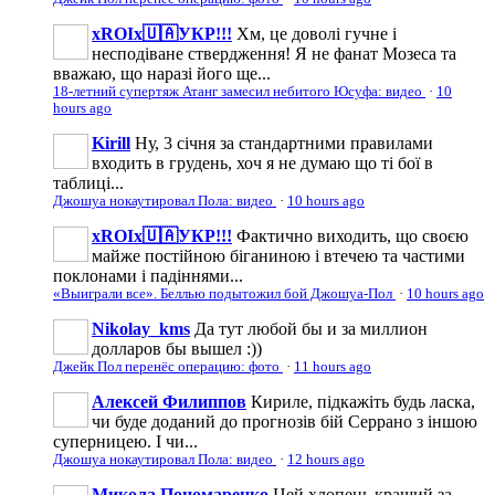
xROIx🇺🇦УКР!!!
Хм, це доволі гучне і
несподіване ствердження! Я не фанат Мозеса та
вважаю, що наразі його ще...
18-летний супертяж Атанг замесил небитого Юсуфа: видео
·
10
hours ago
Kirill
Ну, 3 січня за стандартними правилами
входить в грудень, хоч я не думаю що ті бої в
таблиці...
Джошуа нокаутировал Пола: видео
·
10 hours ago
xROIx🇺🇦УКР!!!
Фактично виходить, що своєю
майже постійною біганиною і втечею та частими
поклонами і падіннями...
«Выиграли все». Беллью подытожил бой Джошуа-Пол
·
10 hours ago
Nikolay_kms
Да тут любой бы и за миллион
долларов бы вышел :))
Джейк Пол перенёс операцию: фото
·
11 hours ago
Алексей Филиппов
Кириле, підкажіть будь ласка,
чи буде доданий до прогнозів бій Серрано з іншою
суперницею. І чи...
Джошуа нокаутировал Пола: видео
·
12 hours ago
Микола Пономаренко
Цей хлопець кращий за