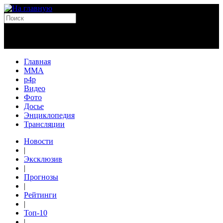
Главная
MMA
p4p
Видео
Фото
Досье
Энциклопедия
Трансляции
Новости
|
Эксклюзив
|
Прогнозы
|
Рейтинги
|
Топ-10
|