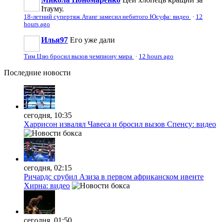
Ітауму.
18-летний супертяж Атанг замесил небитого Юсуфа: видео
·
12
hours ago
Илья97
Его уже дали
Тим Цзю бросил вызов чемпиону мира
·
12 hours ago
Последние
новости
сегодня, 10:35
Харрисон извалял Чавеса и бросил вызов Спенсу: видео
сегодня, 02:15
Ричардс срубил Азиза в первом африканском ивенте
Хирна: видео
сегодня, 01:50