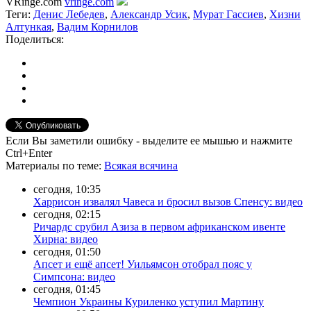
VRinge.com
vringe.com
Теги:
Денис Лебедев
,
Александр Усик
,
Мурат Гассиев
,
Хизни
Алтункая
,
Вадим Корнилов
Поделиться:
Если Вы заметили ошибку - выделите ее мышью и нажмите
Ctrl+Enter
Материалы
по теме
:
Всякая всячина
сегодня, 10:35
Харрисон извалял Чавеса и бросил вызов Спенсу: видео
сегодня, 02:15
Ричардс срубил Азиза в первом африканском ивенте
Хирна: видео
сегодня, 01:50
Апсет и ещё апсет! Уильямсон отобрал пояс у
Симпсона: видео
сегодня, 01:45
Чемпион Украины Куриленко уступил Мартину