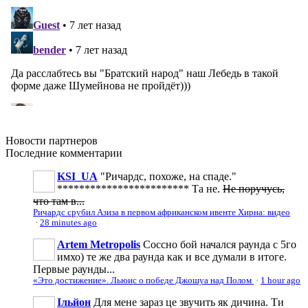
Новости
партнеров
Последние
комментарии
KSI_UA
"Ричардс, похоже, на спаде."
************************ Та не.
Не поручусь,
что там в...
Ричардс срубил Азиза в первом африканском ивенте Хирна: видео
·
28 minutes ago
Artem Metropolis
Соссно бой начался раунда с 5го
имхо) те же два раунда как и все думали в итоге.
Первые раунды...
«Это достижение». Льюис о победе Джошуа над Полом
·
1 hour ago
Ільйон
Для мене зараз це звучить як дичина. Ти