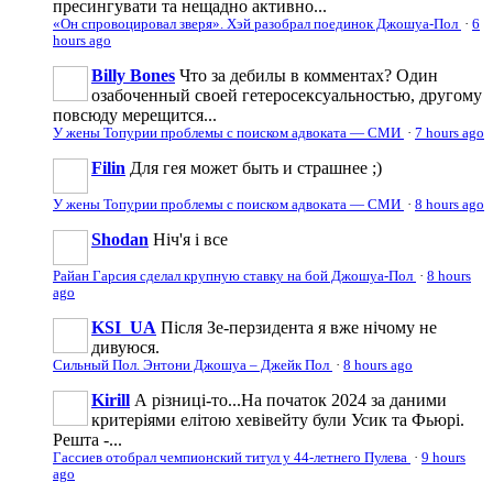
пресингувати та нещадно активно...
«Он спровоцировал зверя». Хэй разобрал поединок Джошуа-Пол
·
6
hours ago
Billy Bones
Что за дебилы в комментах? Один
озабоченный своей гетеросексуальностью, другому
повсюду мерещится...
У жены Топурии проблемы с поиском адвоката — СМИ
·
7 hours ago
Filin
Для гея может быть и страшнее ;)
У жены Топурии проблемы с поиском адвоката — СМИ
·
8 hours ago
Shodan
Ніч'я і все
Райан Гарсия сделал крупную ставку на бой Джошуа-Пол
·
8 hours
ago
KSI_UA
Після Зе-перзидента я вже нічому не
дивуюся.
Сильный Пол. Энтони Джошуа – Джейк Пол
·
8 hours ago
Kirill
А різниці-то...На початок 2024 за даними
критеріями елітою хевівейту були Усик та Фьюрі.
Решта -...
Гассиев отобрал чемпионский титул у 44-летнего Пулева
·
9 hours
ago