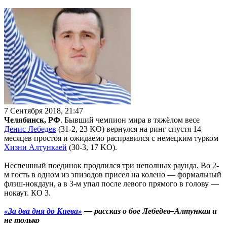
7 Сентября 2018, 21:47
Челябинск, РФ
. Бывший чемпион мира в тяжёлом весе
Денис Лебедев
(31-2, 23 KO) вернулся на ринг спустя 14
месяцев простоя и ожидаемо расправился с немецким турком
Хизни Алтункаей
(30-3, 17 KO).
Неспешный поединок продлился три неполных раунда. Во 2-
м гость в одном из эпизодов присел на колено — формальный
флэш-нокдаун, а в 3-м упал после левого прямого в голову —
нокаут. КО 3.
«За два дня до Киева»
— рассказ о бое Лебедев–Алтункая и
не только