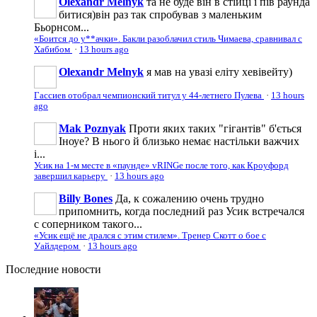
Olexandr Melnyk
та не буде він в стійці і пів раунда
битися)він раз так спробував з маленьким
Бьорнсом...
«Боится до у**ачки». Бакли разоблачил стиль Чимаева, сравнивал с
Хабибом
·
13 hours ago
Olexandr Melnyk
я мав на увазі еліту хевівейту)
Гассиев отобрал чемпионский титул у 44-летнего Пулева
·
13 hours
ago
Mak Poznyak
Проти яких таких "гігантів" б'ється
Іноуе? В нього й близько немає настільки важчих
і...
Усик на 1-м месте в «паунде» vRINGe после того, как Кроуфорд
завершил карьеру
·
13 hours ago
Billy Bones
Да, к сожалению очень трудно
припомнить, когда последний раз Усик встречался
с соперником такого...
«Усик ещё не дрался с этим стилем». Тренер Скотт о бое с
Уайлдером
·
13 hours ago
Последние
новости