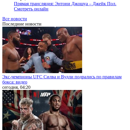
Прямая трансляция: Энтони Джошуа – Джейк Пол.
Смотреть онлайн
Все новости
Последние
новости
Экс-чемпионы UFC Силва и Вудли подрались по правилам
бокса: видео
сегодня, 04:20