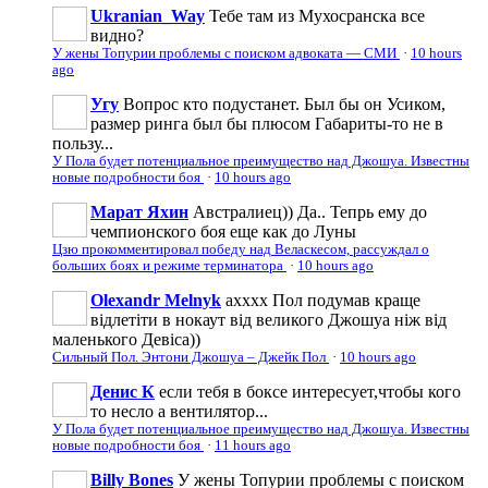
Ukranian_Way
Тебе там из Мухосранска все
видно?
У жены Топурии проблемы с поиском адвоката — СМИ
·
10 hours
ago
Угу
Вопрос кто подустанет. Был бы он Усиком,
размер ринга был бы плюсом Габариты-то не в
пользу...
У Пола будет потенциальное преимущество над Джошуа. Известны
новые подробности боя
·
10 hours ago
Марат Яхин
Австралиец)) Да.. Тепрь ему до
чемпионского боя еще как до Луны
Цзю прокомментировал победу над Веласкесом, рассуждал о
больших боях и режиме терминатора
·
10 hours ago
Olexandr Melnyk
ахххх Пол подумав краще
відлетіти в нокаут від великого Джошуа ніж від
маленького Девіса))
Сильный Пол. Энтони Джошуа – Джейк Пол
·
10 hours ago
Денис К
если тебя в боксе интересует,чтобы кого
то несло а вентилятор...
У Пола будет потенциальное преимущество над Джошуа. Известны
новые подробности боя
·
11 hours ago
Billy Bones
У жены Топурии проблемы с поиском