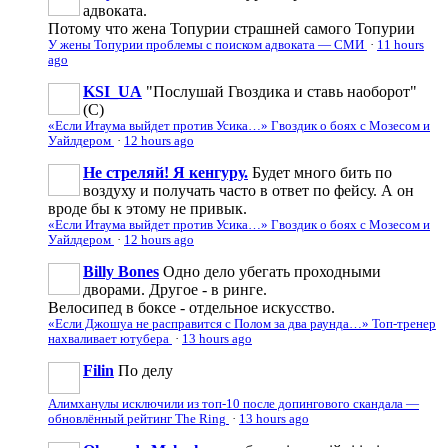
адвоката.
Потому что жена Топурии страшней самого Топурии
У жены Топурии проблемы с поиском адвоката — СМИ
·
11 hours
ago
KSI_UA
"Послушай Гвоздика и ставь наоборот"
(С)
«Если Итаума выйдет против Усика…» Гвоздик о боях с Мозесом и
Уайлдером
·
12 hours ago
Не стреляй! Я кенгуру.
Будет много бить по
воздуху и получать часто в ответ по фейсу. А он
вроде бы к этому не привык.
«Если Итаума выйдет против Усика…» Гвоздик о боях с Мозесом и
Уайлдером
·
12 hours ago
Billy Bones
Одно дело убегать проходными
дворами. Другое - в ринге.
Велосипед в боксе - отдельное искусство.
«Если Джошуа не расправится с Полом за два раунда…» Топ-тренер
нахваливает ютубера
·
13 hours ago
Filin
По делу
Алимханулы исключили из топ-10 после допингового скандала —
обновлённый рейтинг The Ring
·
13 hours ago