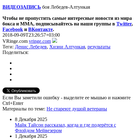
ВИДЕОЗАПИСЬ
боя Лебедев-Алтункая
Чтобы не пропустить самые интересные новости из мира
бокса и ММА, подписывайтесь на наши группы в
Twitter
,
Facebook
и
ВКонтакте
.
2018-09-09T23:26:57+03:00
VRinge.com
vringe.com
Теги:
Денис Лебедев
,
Хизни Алтункая
,
результаты
Поделиться:
Если Вы заметили ошибку - выделите ее мышью и нажмите
Ctrl+Enter
Материалы
по теме
:
Не стареют душой ветераны
8 Декабря 2025
Майк Тайсон рассказал, когда и где подерётся с
Флойдом Мейвезером
1 Декабря 2025