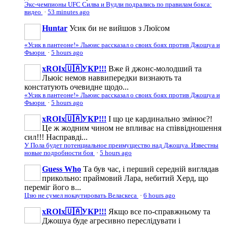
Экс-чемпионы UFC Силва и Вудли подрались по правилам бокса:
видео
·
53 minutes ago
Huntar
Усик би не вийшов з Люїсом
«Усик в пантеоне!» Льюис рассказал о своих боях против Джошуа и
Фьюри
·
5 hours ago
xROIx🇺🇦УКР!!!
Вже й джонс-молодший та
Льюіс немов наввипередки визнають та
констатують очевидне щодо...
«Усик в пантеоне!» Льюис рассказал о своих боях против Джошуа и
Фьюри
·
5 hours ago
xROIx🇺🇦УКР!!!
І що це кардинально змінює?!
Це ж жодним чином не впливає на співвідношення
сил!!! Насправді...
У Пола будет потенциальное преимущество над Джошуа. Известны
новые подробности боя
·
5 hours ago
Guess Who
Та був час, і перший середній виглядав
прикольно: праймовий Лара, небитий Херд, що
переміг його в...
Цзю не сумел нокаутировать Веласкеса
·
6 hours ago
xROIx🇺🇦УКР!!!
Якщо все по-справжньому та
Джошуа буде агресивно переслідувати і