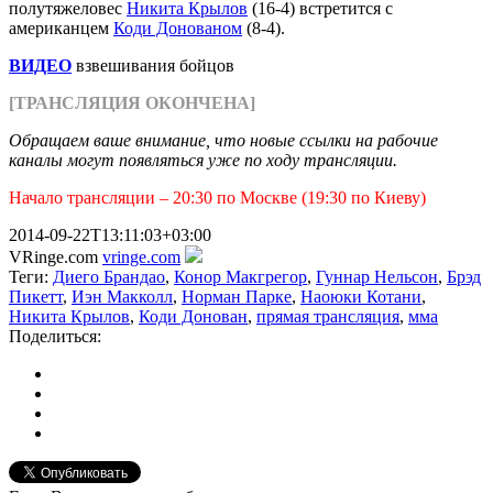
полутяжеловес
Никита Крылов
(16-4) встретится с
американцем
Коди Донованом
(8-4).
ВИДЕО
взвешивания бойцов
[ТРАНСЛЯЦИЯ ОКОНЧЕНА]
Обращаем ваше внимание, что новые ссылки на рабочие
каналы могут появляться уже по ходу трансляции.
Начало трансляции – 20:30 по Москве (19:30 по Киеву)
2014-09-22T13:11:03+03:00
VRinge.com
vringe.com
Теги:
Диего Брандао
,
Конор Макгрегор
,
Гуннар Нельсон
,
Брэд
Пикетт
,
Иэн Макколл
,
Норман Парке
,
Наоюки Котани
,
Никита Крылов
,
Коди Донован
,
прямая трансляция
,
мма
Поделиться: