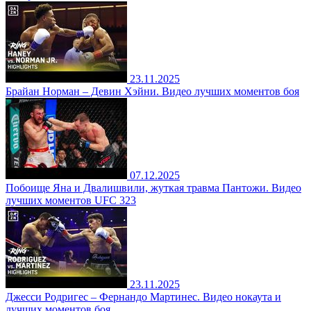
23.11.2025
Брайан Норман – Девин Хэйни. Видео лучших моментов боя
07.12.2025
Побоище Яна и Двалишвили, жуткая травма Пантожи. Видео
лучших моментов UFC 323
23.11.2025
Джесси Родригес – Фернандо Мартинес. Видео нокаута и
лучших моментов боя