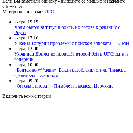
Если Вы заметили ошибку - выделите ее мышью и нажмите
Ctrl+Enter
Материалы
по теме
:
UFC
вчера, 19:19
Холм бьётся за титул в боксе, но готова к реваншу с
Роузи
вчера, 17:10
У жены Топурии проблемы с поиском адвоката — СМИ
вчера, 12:00
Украинец Донченко проведёт второй бой в UFC: дата и
соперник
вчера, 10:00
«Боится до у**ачки». Бакли разоблачил стиль Чимаева,
сравнивал с Хабибом
вчера, 09:20
«Он сам виноват!» Пимблетт высмеял Царукяна
Включить комментарии