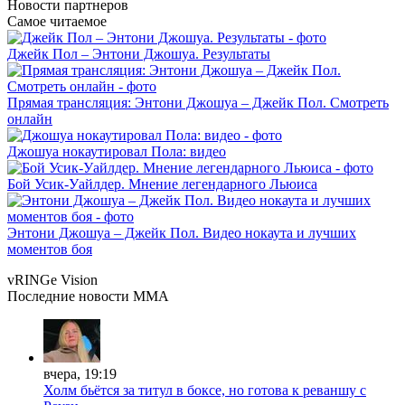
Новости
партнеров
Самое читаемое
Джейк Пол – Энтони Джошуа. Результаты
Прямая трансляция: Энтони Джошуа – Джейк Пол. Смотреть
онлайн
Джошуа нокаутировал Пола: видео
Бой Усик-Уайлдер. Мнение легендарного Льюиса
Энтони Джошуа – Джейк Пол. Видео нокаута и лучших
моментов боя
vRINGe
Vision
Последние
новости MMA
вчера, 19:19
Холм бьётся за титул в боксе, но готова к реваншу с