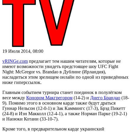
19 Июля 2014, 08:00
vRINGe.com
предлагает тем нашим читателям, которые не
имеют возможности увидеть предстоящее шоу UFC Fight
Night: McGregor vs. Brandao в Дублине (Ирландия),
насладиться этим зрелищем онлайн по одной из приведённых
ниже гиперссылок.
Главным событием турнира станет поединок в полулёгком
весе между
Конором Макгрегором
(14-2) и
Диего Брандао
(18-
9). Помимо этого в основном карде также будут драться
Гуннар Нельсон (12-0-1)
и Зак Каммингс (17-3),
Брэд Пикетт
(24-8) и Иэн Макколл (12-4-1), а также Норман Парке (19-2-1)
и Наоюки Котани (33-10-7)
.
Кроме того, в предварительном карде украинский