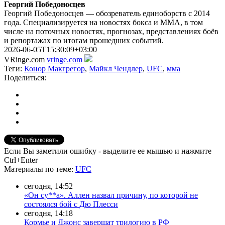
Георгий Победоносцев
Георгий Победоносцев — обозреватель единоборств с 2014
года. Специализируется на новостях бокса и ММА, в том
числе на поточных новостях, прогнозах, представлениях боёв
и репортажах по итогам прошедших событий.
2026-06-05T15:30:09+03:00
VRinge.com
vringe.com
Теги:
Конор Макгрегор
,
Майкл Чендлер
,
UFC
,
мма
Поделиться:
Если Вы заметили ошибку - выделите ее мышью и нажмите
Ctrl+Enter
Материалы
по теме
:
UFC
сегодня, 14:52
«Он су**а». Аллен назвал причину, по которой не
состоялся бой с Дю Плесси
сегодня, 14:18
Кормье и Джонс завершат трилогию в РФ