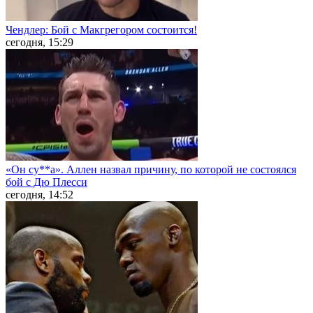
Чендлер: Бой с Макгрегором состоится!
сегодня, 15:29
«Он су**а». Аллен назвал причину, по которой не состоялся
бой с Дю Плесси
сегодня, 14:52