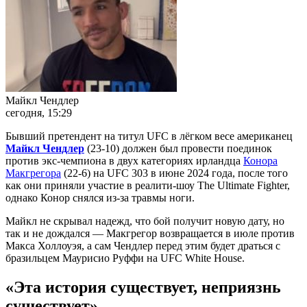
Майкл Чендлер
сегодня, 15:29
Бывший претендент на титул UFC в лёгком весе американец
Майкл Чендлер
(23-10) должен был провести поединок
против экс-чемпиона в двух категориях ирландца
Конора
Макгрегора
(22-6) на UFC 303 в июне 2024 года, после того
как они приняли участие в реалити-шоу The Ultimate Fighter,
однако Конор снялся из-за травмы ноги.
Майкл не скрывал надежд, что бой получит новую дату, но
так и не дождался — Макгрегор возвращается в июле против
Макса Холлоуэя, а сам Чендлер перед этим будет драться с
бразильцем Маурисио Руффи на UFC White House.
«Эта история существует, неприязнь
существует
»