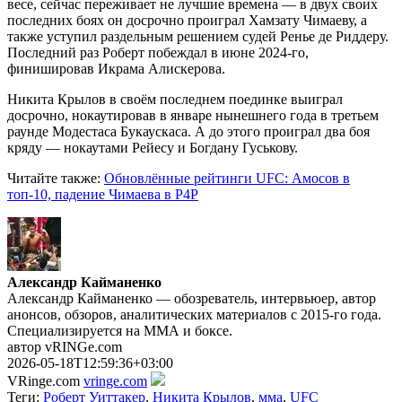
весе, сейчас переживает не лучшие времена — в двух своих
последних боях он досрочно проиграл Хамзату Чимаеву, а
также уступил раздельным решением судей Ренье де Риддеру.
Последний раз Роберт побеждал в июне 2024-го,
финишировав Икрама Алискерова.
Никита Крылов в своём последнем поединке выиграл
досрочно, нокаутировав в январе нынешнего года в третьем
раунде Модестаса Букаускаса. А до этого проиграл два боя
кряду — нокаутами Рейесу и Богдану Гуськову.
Читайте также:
Обновлённые рейтинги UFC: Амосов в
топ-10, падение Чимаева в P4P
Александр Кайманенко
Александр Кайманенко — обозреватель, интервьюер, автор
анонсов, обзоров, аналитических материалов с 2015-го года.
Специализируется на ММА и боксе.
автор vRINGe.com
2026-05-18T12:59:36+03:00
VRinge.com
vringe.com
Теги:
Роберт Уиттакер
,
Никита Крылов
,
мма
,
UFC