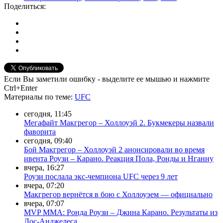
Поделиться:
Если Вы заметили ошибку - выделите ее мышью и нажмите
Ctrl+Enter
Материалы
по теме
:
UFC
сегодня, 11:45
Мегафайт Макгрегор – Холлоуэй 2. Букмекеры назвали
фаворита
сегодня, 09:40
Бой Макгрегор – Холлоуэй 2 анонсировали во время
ивента Роузи – Карано. Реакция Пола, Ронды и Нганну
вчера, 16:27
Роузи послала экс-чемпиона UFC через 9 лет
вчера, 07:20
Макгрегор вернётся в бою с Холлоуэем — официально
вчера, 07:07
MVP MMA: Ронда Роузи – Джина Карано. Результаты из
Лос-Анджелеса