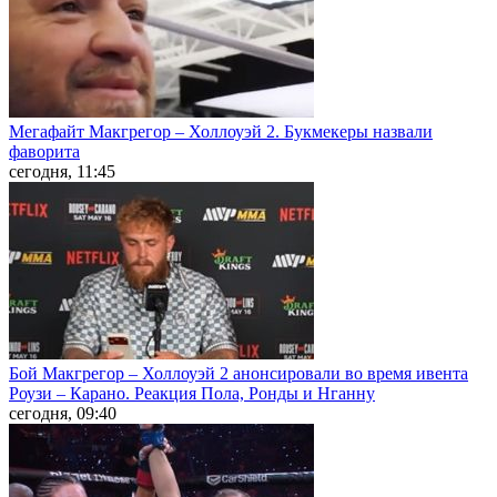
Мегафайт Макгрегор – Холлоуэй 2. Букмекеры назвали
фаворита
сегодня, 11:45
Бой Макгрегор – Холлоуэй 2 анонсировали во время ивента
Роузи – Карано. Реакция Пола, Ронды и Нганну
сегодня, 09:40