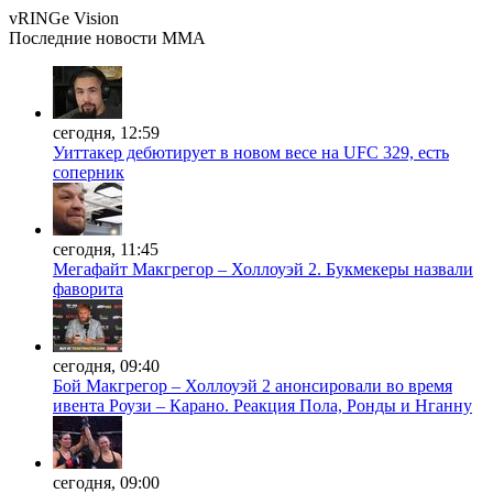
vRINGe
Vision
Последние
новости MMA
сегодня, 12:59
Уиттакер дебютирует в новом весе на UFC 329, есть
соперник
сегодня, 11:45
Мегафайт Макгрегор – Холлоуэй 2. Букмекеры назвали
фаворита
сегодня, 09:40
Бой Макгрегор – Холлоуэй 2 анонсировали во время
ивента Роузи – Карано. Реакция Пола, Ронды и Нганну
сегодня, 09:00