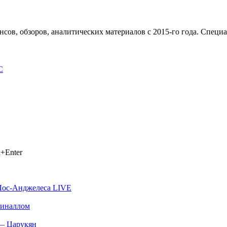
сов, обзоров, аналитических материалов с 2015-го года. Специ
C
+Enter
Лос-Анджелеса LIVE
пиналлом
 — Царукян