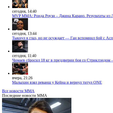
сегодня, 14:40
MVP MMA: Ронда Роузи – Джина Карано. Результаты из 
сегодня, 13:44
Тыкнул в глаз, но не осуждает — Ган вспомнил бой с Ас
сегодня, 11:40
Чимаев сбросил 18 кг в преддверии боя со Стриклэндом
вчера, 21:26
Малыхин взял реванш у Кейна и вернул титул ONE
Все новости MMA
Последние
новости MMA