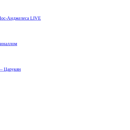
Лос-Анджелеса LIVE
пиналлом
 — Царукян