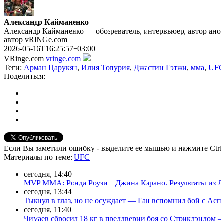
Александр Кайманенко
Александр Кайманенко — обозреватель, интервьюер, автор анон
автор vRINGe.com
2026-05-16T16:25:57+03:00
VRinge.com
vringe.com
Теги:
Арман Царукян
,
Илия Топурия
,
Джастин Гэтжи
,
мма
,
UF
Поделиться:
Если Вы заметили ошибку - выделите ее мышью и нажмите Ctrl
Материалы
по теме
:
UFC
сегодня, 14:40
MVP MMA: Ронда Роузи – Джина Карано. Результаты из 
сегодня, 13:44
Тыкнул в глаз, но не осуждает — Ган вспомнил бой с Ас
сегодня, 11:40
Чимаев сбросил 18 кг в преддверии боя со Стриклэндом