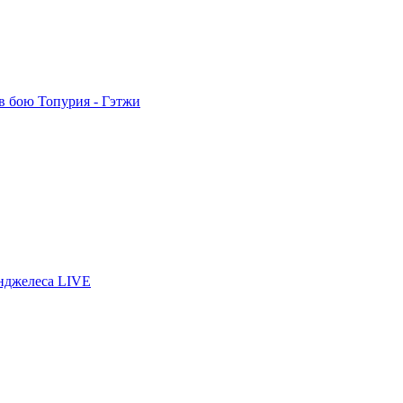
 в бою Топурия - Гэтжи
нджелеса LIVE