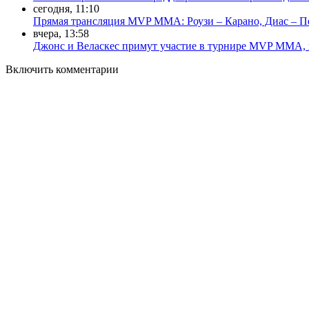
сегодня, 11:10
Прямая трансляция MVP MMA: Роузи – Карано, Диас – П
вчера, 13:58
Джонс и Веласкес примут участие в турнире MVP MMA, 
Включить комментарии