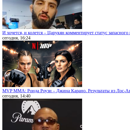
И хочется, и колется – Царукян комментирует статус запасного
сегодня, 16:24
MVP MMA: Ронда Роузи – Джина Карано. Результаты из Лос-А
сегодня, 14:40