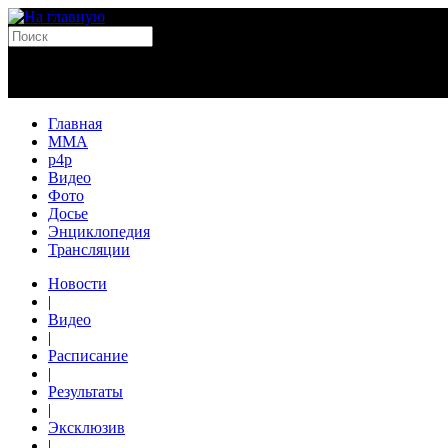
Главная
MMA
p4p
Видео
Фото
Досье
Энциклопедия
Трансляции
Новости
|
Видео
|
Расписание
|
Результаты
|
Эксклюзив
|