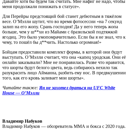
Давайте хотя бы будем так считать. Мне нафиг не надо, чтобы
меня продолжали понижать в статусе».
Для Перейры предстоящий бой станет дебютным в тяжёлом
весе. О’Мэлли шутит, что во время фотосессии «на 7 секунд
залип на его жопу. Срань господня! Да у него теперь жопа
больше, чем у ш**хи из Майами с бразильской подтяжкой
ягодиц. Это было умопомрачительно. Если бы я не знал, что к
чему, то пошёл бы д**чить. Настолько огромная!»
Бойцам предоставили комплект формы, в которой они будут
выступать. О’Мэлли считает, что она «капец уродская. Они её
онлайн заказывали? Мне не понравилась. Разве что нравится,
что шорты будут белого цвета, ведь собираюсь нехило так
разукрасить лицо Айманна, разбить ему нос. В предвкушении
того, как его кровь заливает мои шорты».
Читайте также:
Ян не захотел драться на UFC White
House — О’Мэлли
Владимир Набуков
Владимир Набуков — обозреватель ММА и бокса с 2020 года.