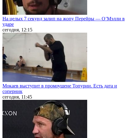
На целых 7 секунд залип на жопу Перейры — О’Мэлли в
ударе
сегодня, 12:15
Мокаев выступит в промоушене Топурии. Есть дата и
соперник
сегодня, 11:45