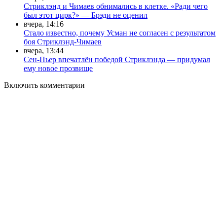
Стриклэнд и Чимаев обнимались в клетке. «Ради чего
был этот цирк?» — Брэди не оценил
вчера, 14:16
Стало известно, почему Усман не согласен с результатом
боя Стриклэнд-Чимаев
вчера, 13:44
Сен-Пьер впечатлён победой Стриклэнда — придумал
ему новое прозвище
Включить комментарии