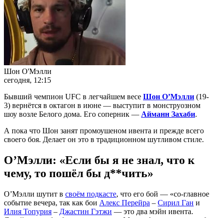
Шон О'Мэлли
сегодня, 12:15
Бывший чемпион UFC в легчайшем весе
Шон О’Мэлли
(19-
3) вернётся в октагон в июне — выступит в монструозном
шоу возле Белого дома. Его соперник —
Айманн Захаби
.
А пока что Шон занят промоушеном ивента и прежде всего
своего боя. Делает он это в традиционном шутливом стиле.
О’Мэлли: «Если бы я не знал, что к
чему, то пошёл бы д**чить»
О’Мэлли шутит в
своём подкасте
, что его бой — «со-главное
событие вечера, так как бои
Алекс Перейра
–
Сирил Ган
и
Илия Топурия
–
Джастин Гэтжи
— это два мэйн ивента.