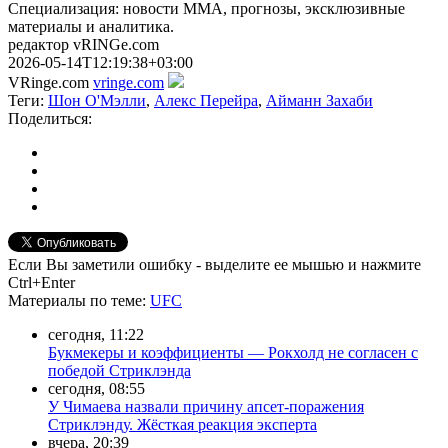
Специализация: новости ММА, прогнозы, эксклюзивные
материалы и аналитика.
редактор vRINGe.com
2026-05-14T12:19:38+03:00
VRinge.com
vringe.com
Теги:
Шон О'Мэлли
,
Алекс Перейра
,
Айманн Захаби
Поделиться:
Если Вы заметили ошибку - выделите ее мышью и нажмите
Ctrl+Enter
Материалы
по теме
:
UFC
сегодня, 11:22
Букмекеры и коэффициенты — Рокхолд не согласен с
победой Стриклэнда
сегодня, 08:55
У Чимаева назвали причину апсет-поражения
Стриклэнду. Жёсткая реакция эксперта
вчера, 20:39