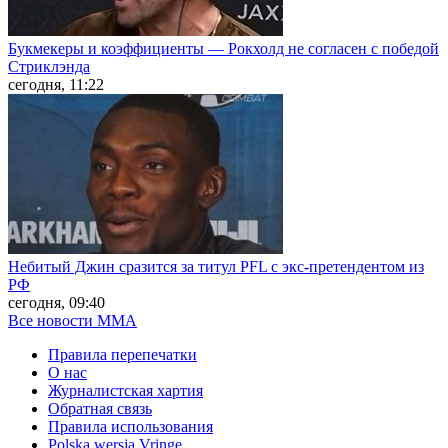
Букмекеры и коэффициенты — Рокхолд не согласен с победой
Стриклэнда
сегодня, 11:22
Небитый Джин сразится за титул PFL с экс-претендентом из
РФ
сегодня, 09:40
Все новости MMA
Правила перепечатки
О нас
Журналистская хартия
Обратная связь
Правила использования
Polska wersja Vringe