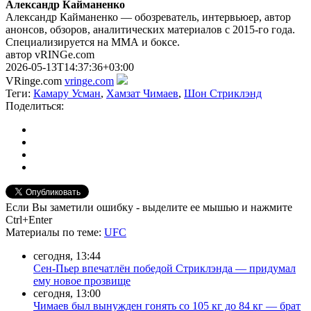
Александр Кайманенко
Александр Кайманенко — обозреватель, интервьюер, автор
анонсов, обзоров, аналитических материалов с 2015-го года.
Специализируется на ММА и боксе.
автор vRINGe.com
2026-05-13T14:37:36+03:00
VRinge.com
vringe.com
Теги:
Камару Усман
,
Хамзат Чимаев
,
Шон Стриклэнд
Поделиться:
Если Вы заметили ошибку - выделите ее мышью и нажмите
Ctrl+Enter
Материалы
по теме
:
UFC
сегодня, 13:44
Сен-Пьер впечатлён победой Стриклэнда — придумал
ему новое прозвище
сегодня, 13:00
Чимаев был вынужден гонять со 105 кг до 84 кг — брат