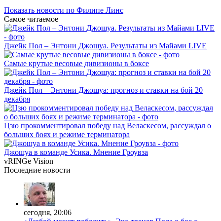
Показать новости по Филипе Линс
Самое читаемое
Джейк Пол – Энтони Джошуа. Результаты из Майами LIVE
Самые крутые весовые дивизионы в боксе
Джейк Пол – Энтони Джошуа: прогноз и ставки на бой 20
декабря
Цзю прокомментировал победу над Веласкесом, рассуждал о
больших боях и режиме терминатора
Джошуа в команде Усика. Мнение Гроувза
vRINGe
Vision
Последние
новости
сегодня, 20:06