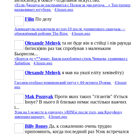
Велосипед в боксе - отдельное искусство.
«Если Джошуа не расправится с Полом за два раунда…» Топ-тренер
нахваливает ютубера
·
4 hours ago
Filin
По делу
Алимханулы исключили из топ-10 после допингового скандала —
обновлённый рейтинг The Ring
·
4 hours ago
Olexandr Melnyk
та не буде він в стійці і пів раунда
битися)він раз так спробував з маленьким
Бьорнсом...
«Боится до у**ачки». Бакли разоблачил стиль Чимаева, сравнивал с
Хабибом
·
4 hours ago
Olexandr Melnyk
я мав на увазі еліту хевівейту)
Гассиев отобрал чемпионский титул у 44-летнего Пулева
·
4 hours
ago
Mak Poznyak
Проти яких таких "гігантів" б'ється
Іноуе? В нього й близько немає настільки важчих
і...
Усик на 1-м месте в «паунде» vRINGe после того, как Кроуфорд
завершил карьеру
·
4 hours ago
Billy Bones
Да, к сожалению очень трудно
припомнить, когда последний раз Усик встречался