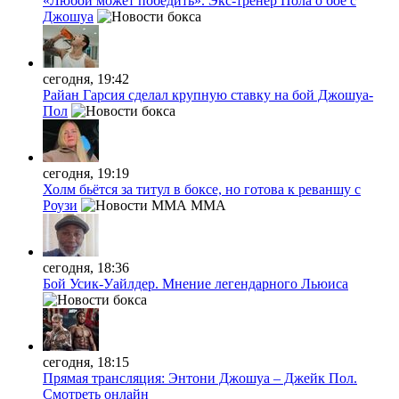
«Любой может победить». Экс-тренер Пола о бое с
Джошуа
сегодня, 19:42
Райан Гарсия сделал крупную ставку на бой Джошуа-
Пол
сегодня, 19:19
Холм бьётся за титул в боксе, но готова к реваншу с
Роузи
MMA
сегодня, 18:36
Бой Усик-Уайлдер. Мнение легендарного Льюиса
сегодня, 18:15
Прямая трансляция: Энтони Джошуа – Джейк Пол.
Смотреть онлайн