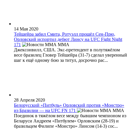
14 Мая 2020
Тейшейра забил Смита, Ротуэлл прошёл Сен-Прю,
Орловский испортил дебют Линсу на UFC Fight Night
171
MMA
Джексонвилл, США. Экс-претендент в полутяжёлом
весе бразилец Гловер Тейшейра (31-7) сделал уверенный
шаг к ещё одному бою за титул, досрочно рас...
28 Апреля 2020
Белорусский «Питбуль» Орловский против «Монстро»
из Бразилии — на UFC FN 171
MMA
Поединок в тяжёлом весе между бывшим чемпионом из
Беларуси Андреем «Питбулем» Орловским (28-19) и
бразильцем Филипе «Монстро» Линсом (14-3) сос...