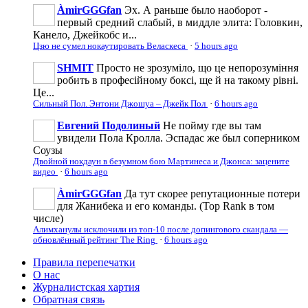
ÀmirGGGfan
Эх. А раньше было наоборот -
первый средний слабый, в миддле элита: Головкин,
Канело, Джейкобс и...
Цзю не сумел нокаутировать Веласкеса
·
5 hours ago
SHMIT
Просто не зрозуміло, що це непорозуміння
робить в професійному боксі, ще й на такому рівні.
Це...
Сильный Пол. Энтони Джошуа – Джейк Пол
·
6 hours ago
Евгений Подолиный
Не пойму где вы там
увидели Пола Кролла. Эспадас же был соперником
Соузы
Двойной нокдаун в безумном бою Мартинеса и Джонса: зацените
видео
·
6 hours ago
ÀmirGGGfan
Да тут скорее репутационные потери
для Жанибека и его команды. (Top Rank в том
числе)
Алимханулы исключили из топ-10 после допингового скандала —
обновлённый рейтинг The Ring
·
6 hours ago
Правила перепечатки
О нас
Журналистская хартия
Обратная связь