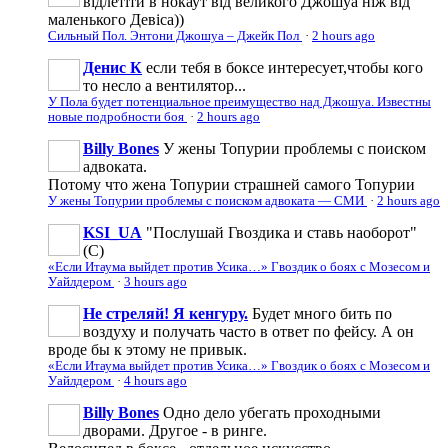
відлетіти в нокаут від великого Джошуа ніж від
маленького Девіса))
Сильный Пол. Энтони Джошуа – Джейк Пол
·
2 hours ago
Денис К
если тебя в боксе интересует,чтобы кого
то несло а вентилятор...
У Пола будет потенциальное преимущество над Джошуа. Известны
новые подробности боя
·
2 hours ago
Billy Bones
У жены Топурии проблемы с поиском
адвоката.
Потому что жена Топурии страшней самого Топурии
У жены Топурии проблемы с поиском адвоката — СМИ
·
2 hours ago
KSI_UA
"Послушай Гвоздика и ставь наоборот"
(С)
«Если Итаума выйдет против Усика…» Гвоздик о боях с Мозесом и
Уайлдером
·
3 hours ago
Не стреляй! Я кенгуру.
Будет много бить по
воздуху и получать часто в ответ по фейсу. А он
вроде бы к этому не привык.
«Если Итаума выйдет против Усика…» Гвоздик о боях с Мозесом и
Уайлдером
·
4 hours ago
Billy Bones
Одно дело убегать проходными
дворами. Другое - в ринге.