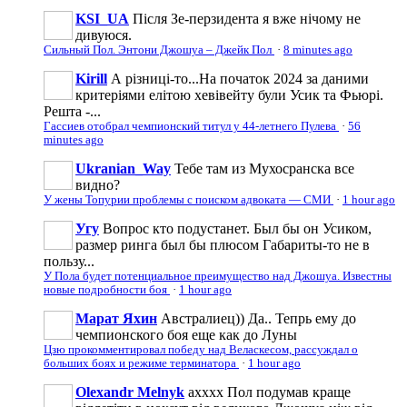
KSI_UA
Після Зе-перзидента я вже нічому не
дивуюся.
Сильный Пол. Энтони Джошуа – Джейк Пол
·
8 minutes ago
Kirill
А різниці-то...На початок 2024 за даними
критеріями елітою хевівейту були Усик та Фьюрі.
Решта -...
Гассиев отобрал чемпионский титул у 44-летнего Пулева
·
56
minutes ago
Ukranian_Way
Тебе там из Мухосранска все
видно?
У жены Топурии проблемы с поиском адвоката — СМИ
·
1 hour ago
Угу
Вопрос кто подустанет. Был бы он Усиком,
размер ринга был бы плюсом Габариты-то не в
пользу...
У Пола будет потенциальное преимущество над Джошуа. Известны
новые подробности боя
·
1 hour ago
Марат Яхин
Австралиец)) Да.. Тепрь ему до
чемпионского боя еще как до Луны
Цзю прокомментировал победу над Веласкесом, рассуждал о
больших боях и режиме терминатора
·
1 hour ago
Olexandr Melnyk
ахххх Пол подумав краще