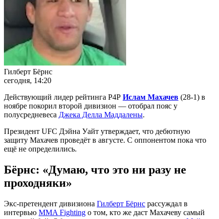
Гилберт Бёрнс
сегодня, 14:20
Действующий лидер рейтинга Р4Р
Ислам Махачев
(28-1) в
ноябре покорил второй дивизион — отобрал пояс у
полусредневеса
Джека Делла Маддалены
.
Президент UFC Дэйна Уайт утверждает, что дебютную
защиту Махачев проведёт в августе. С оппонентом пока что
ещё не определились.
Бёрнс: «Думаю, что это ни разу не
проходняки»
Экс-претендент дивизиона
Гилберт Бёрнс
рассуждал в
интервью
MMA Fighting
о том, кто же даст Махачеву самый