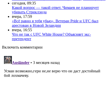
сегодня, 09:35
Какой вопрос — такой ответ. Чимаев не планирует
убивать Стриклэнда
вчера, 17:59
«Всё равно я тебя убью». Ветеран Pride и UFC был
арестован в Новой Зеландии
вчера, 16:55
Что не так с UFC White House? Объясняет экс-
претендент
Включить комментарии