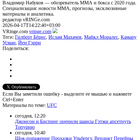
Владимир Набуков — обозреватель ММА и бокса с 2020 года.
Специализация: новости ММА, прогнозы, эксклюзивные
материалы и аналитика.
редактор vRINGe.com
2026-04-17T14:22:40+03:00
VRinge.com
vringe.com
Теги:
Гилберт Бёрнс
,
Ислам Махачев
,
Майкл Моралес
,
Камару
Усман
,
Йен Гэрри
Поделиться:
Если Вы заметили ошибку - выделите ее мышью и нажмите
Ctrl+Enter
Материалы
по теме
:
UFC
сегодня, 12:20
Джонсон и Биспинг оценили шансы Гэтжи апсетнуть
Топурию
сегодня, 10:40
Шок-поражение Прохазки Ульбергу. Вердикт Перейры