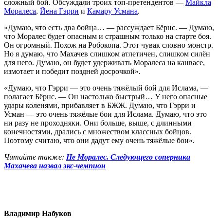
сложный бой. Обсуждали троих топ-претендентов —
Майкла
Моралеса
,
Йена Гэрри
и
Камару Усмана
.
«Думаю, что есть два бойца… — рассуждает Бёрнс. — Думаю,
что Моралес будет опасным и страшным только на старте боя.
Он огромный. Похож на Робокопа. Этот чувак словно монстр.
Но я думаю, что Махачев слишком атлетичен, слишком силён
для него. Думаю, он будет удерживать Моралеса на канвасе,
измотает и победит поздней досрочкой».
«Думаю, что Гэрри — это очень тяжёлый бой для Ислама, —
полагает Бёрнс. — Он настолько быстрый… У него опасные
удары коленями, прибавляет в БЖЖ. Думаю, что Гэрри и
Усман — это очень тяжёлые бои для Ислама. Думаю, что это
ни разу не проходняки. Они больше, выше, с длинными
конечностями, дрались с множеством классных бойцов.
Поэтому считаю, что они дадут ему очень тяжёлые бои».
Читайте также:
Не Моралес. Следующего соперника
Махачева назвал экс-чемпион
Владимир Набуков