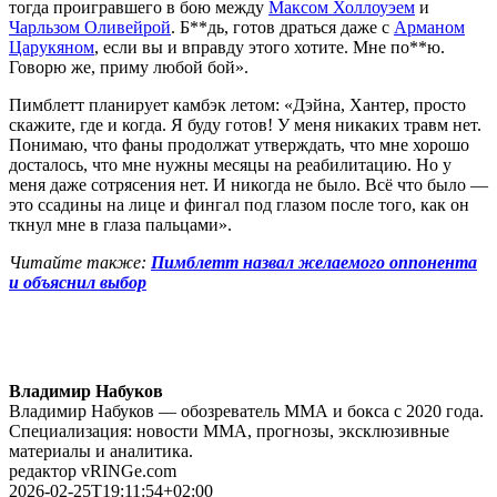
тогда проигравшего в бою между
Максом Холлоуэем
и
Чарльзом Оливейрой
. Б**дь, готов драться даже с
Арманом
Царукяном
, если вы и вправду этого хотите. Мне по**ю.
Говорю же, приму любой бой».
Пимблетт планирует камбэк летом: «Дэйна, Хантер, просто
скажите, где и когда. Я буду готов! У меня никаких травм нет.
Понимаю, что фаны продолжат утверждать, что мне хорошо
досталось, что мне нужны месяцы на реабилитацию. Но у
меня даже сотрясения нет. И никогда не было. Всё что было —
это ссадины на лице и фингал под глазом после того, как он
ткнул мне в глаза пальцами».
Читайте также:
Пимблетт назвал желаемого оппонента
и объяснил выбор
Владимир Набуков
Владимир Набуков — обозреватель ММА и бокса с 2020 года.
Специализация: новости ММА, прогнозы, эксклюзивные
материалы и аналитика.
редактор vRINGe.com
2026-02-25T19:11:54+02:00