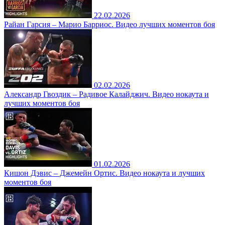
22.02.2026
Райан Гарсия – Марио Барриос. Видео лучших моментов боя
02.02.2026
Александр Гвоздик – Радивое Калайджич. Видео нокаута и
лучших моментов боя
01.02.2026
Кишон Дэвис – Джемейн Ортис. Видео нокаута и лучших
моментов боя