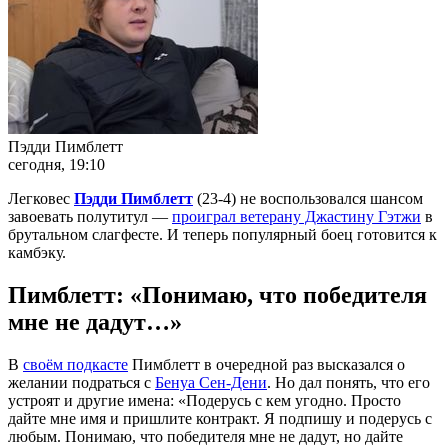
Пэдди Пимблетт
сегодня, 19:10
Легковес
Пэдди Пимблетт
(23-4) не воспользовался шансом
завоевать полутитул —
проиграл ветерану Джастину Гэтжи
в
брутальном слагфесте. И теперь популярный боец готовится к
камбэку.
Пимблетт: «Понимаю, что победителя
мне не дадут…»
В
своём подкасте
Пимблетт в очередной раз высказался о
желании подраться с
Бенуа Сен-Дени
. Но дал понять, что его
устроят и другие имена: «Подерусь с кем угодно. Просто
дайте мне имя и пришлите контракт. Я подпишу и подерусь с
любым. Понимаю, что победителя мне не дадут, но дайте