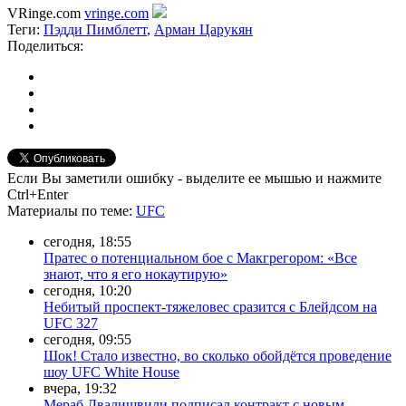
VRinge.com
vringe.com
Теги:
Пэдди Пимблетт
,
Арман Царукян
Поделиться:
Если Вы заметили ошибку - выделите ее мышью и нажмите
Ctrl+Enter
Материалы
по теме
:
UFC
сегодня, 18:55
Пратес о потенциальном бое с Макгрегором: «Все
знают, что я его нокаутирую»
сегодня, 10:20
Небитый проспект-тяжеловес сразится с Блейдсом на
UFC 327
сегодня, 09:55
Шок! Стало известно, во сколько обойдётся проведение
шоу UFC White House
вчера, 19:32
Мераб Двалишвили подписал контракт с новым