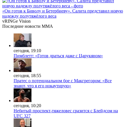
«Он готов к Биволу и Бетербиеву». Салита представил новую
надежду полутяжёлого веса
vRINGe
Vision
Последние
новости MMA
сегодня, 19:10
Пимблетт: «Готов драться даже с Царукяном»
сегодня, 18:55
Пратес о потенциальном бое с Макгрегором: «Все
знают, что я его нокаутирую»
сегодня, 10:20
Небитый проспект-тяжеловес сразится с Блейдсом на
UFC 327