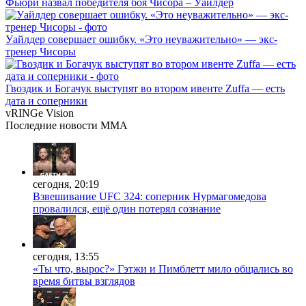
Фьюри назвал победителя боя Чисора – Уайлдер
Уайлдер совершает ошибку. «Это неуважительно» — экс-
тренер Чисоры
Гвоздик и Богачук выступят во втором ивенте Zuffa — есть
дата и соперники
vRINGe
Vision
Последние
новости MMA
сегодня, 20:19
Взвешивание UFC 324: соперник Нурмагомедова
провалился, ещё один потерял сознание
сегодня, 13:55
«Ты что, вырос?» Гэтжи и Пимблетт мило общались во
время битвы взглядов