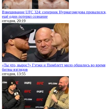
Взвешивание UFC 324: соперник Нурмагомедова провалился,
ещё один потерял сознание
сегодня, 20:19
«Ты что, вырос?» Гэтжи и Пимблетт мило общались во время
битвы взглядов
сегодня, 13:55