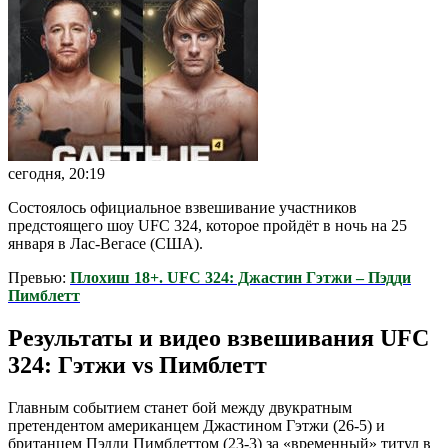
сегодня, 20:19
Состоялось официальное взвешивание участников
предстоящего шоу UFC 324, которое пройдёт в ночь на 25
января в Лас-Вегасе (США).
Превью:
Плохиш 18+. UFC 324: Джастин Гэтжи – Пэдди
Пимблетт
Результаты и видео взвешивания UFC
324: Гэтжи vs Пимблетт
Главным событием станет бой между двукратным
претендентом американцем Джастином Гэтжи (26-5) и
британцем Пэдди Пимблеттом (23-3) за «временный» титул в