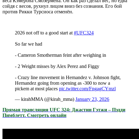
веса Кэмерона Смозермена. Он как раз сделал вес, но едва
сойдя с весов, рухнул лицом вниз без сознания. Его бой
против Рикки Турсиоса отменён.
2026 not off to a good start at
#UFC324
So far we had
- Cameron Smotherman feint after weighing in
- 2 Weight misses by Alex Perez and Figgy
- Crazy line movement in Hernandez v. Johnson fight,
Hernandez going from opening as -300 to now a
pickem at most places
pic.twitter.com/FngagCYmzl
— kirahMMA (@kirah_mma)
January 23, 2026
Прямая трансляция UFC 324: Джастин Гэтжи – Пэдди
Пимблетт. Смотреть онлайн