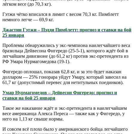
лёгком весе (до 70,3 кг).
Гэтжи чётко вписался в лимит с весом 70,3 кг. Пимблетт
немного легче — 69,9 кг.
Джастин Гэтжи – Пэдди Пимблетт: прогноз и ставки на бой
25 января
Проблемы обнаружились у экс-чемпиона наилегчайшего веса
бразильца Дейвесона Фигередо (25-5-1), которого ждёт бой в
легчайшем дивизионе (до 61,2 кг) против экс-претендента из
РФ Умара Нурмагомедова (19-1).
Фигередо оплошал, показав 62,8 кг, и за это будет наказан
долларом — 25% гонорара уйдут Умару, который завесил на
61,7 кг (допустимый перевес для нетитульных поединков).
Умар Нурмагомедов – Дейвесон Фигередо: прогноз и
ставки на бой 25 января
Такое же наказание ждёт и экс-претендента в наилегчайшем
весе американца Алекса Переса — также как у Фигередо, у
него на 1,13 кг свыше нормы.
И совсем всё плохо было у американского бойца легчайшего