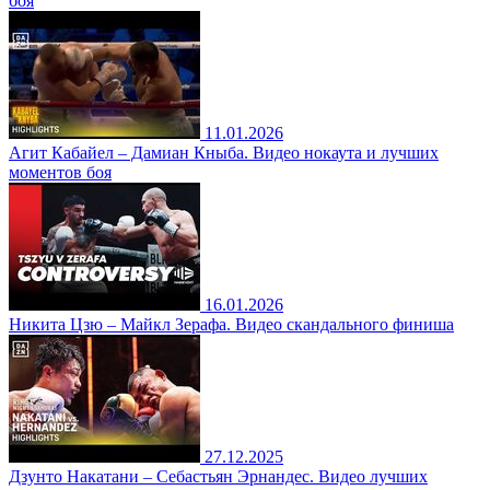
боя
11.01.2026
Агит Кабайел – Дамиан Кныба. Видео нокаута и лучших
моментов боя
16.01.2026
Никита Цзю – Майкл Зерафа. Видео скандального финиша
27.12.2025
Дзунто Накатани – Себастьян Эрнандес. Видео лучших