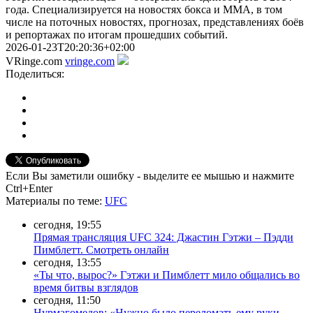
года. Специализируется на новостях бокса и ММА, в том
числе на поточных новостях, прогнозах, представлениях боёв
и репортажах по итогам прошедших событий.
2026-01-23T20:20:36+02:00
VRinge.com
vringe.com
Поделиться:
Если Вы заметили ошибку - выделите ее мышью и нажмите
Ctrl+Enter
Материалы
по теме
:
UFC
сегодня, 19:55
Прямая трансляция UFC 324: Джастин Гэтжи – Пэдди
Пимблетт. Смотреть онлайн
сегодня, 13:55
«Ты что, вырос?» Гэтжи и Пимблетт мило общались во
время битвы взглядов
сегодня, 11:50
Нурмагомедов: «Нужно было переломать ему руки,