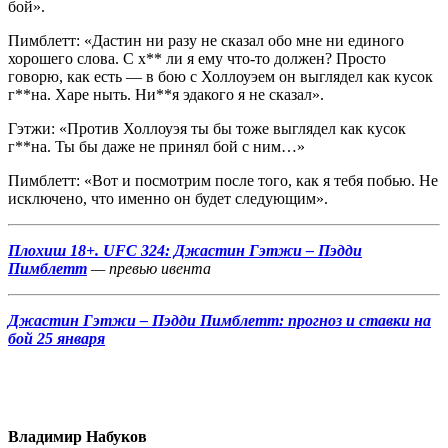
бой».
Пимблетт: «Дастин ни разу не сказал обо мне ни единого
хорошего слова. С х** ли я ему что-то должен? Просто
говорю, как есть — в бою с Холлоуэем он выглядел как кусок
г**на. Харе ныть. Ни**я эдакого я не сказал».
Гэтжи: «Против Холлоуэя ты бы тоже выглядел как кусок
г**на. Ты бы даже не принял бой с ним…»
Пимблетт: «Вот и посмотрим после того, как я тебя побью. Не
исключено, что именно он будет следующим».
Плохиш 18+. UFC 324: Джастин Гэтжи – Пэдди
Пимблетт
— превью ивента
Джастин Гэтжи – Пэдди Пимблетт: прогноз и ставки на
бой 25 января
Владимир Набуков