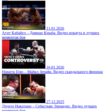
11.01.2026
Агит Кабайел – Дамиан Кныба. Видео нокаута и лучших
моментов боя
16.01.2026
Никита Цзю – Майкл Зерафа. Видео скандального финиша
27.12.2025
Дзунто Накатани – Себастьян Эрнандес. Видео лучших
моментов боя