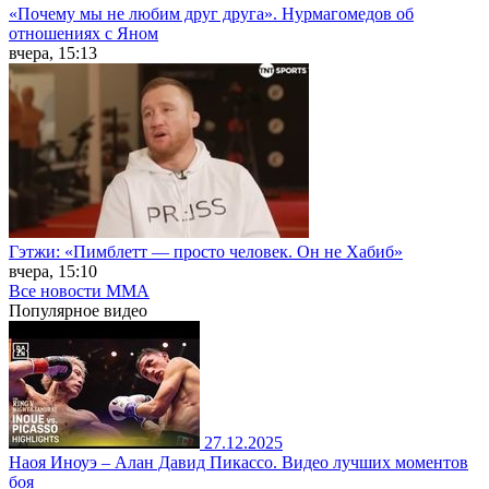
«Почему мы не любим друг друга». Нурмагомедов об
отношениях с Яном
вчера, 15:13
Гэтжи: «Пимблетт — просто человек. Он не Хабиб»
вчера, 15:10
Все новости MMA
Популярное
видео
27.12.2025
Наоя Иноуэ – Алан Давид Пикассо. Видео лучших моментов
боя