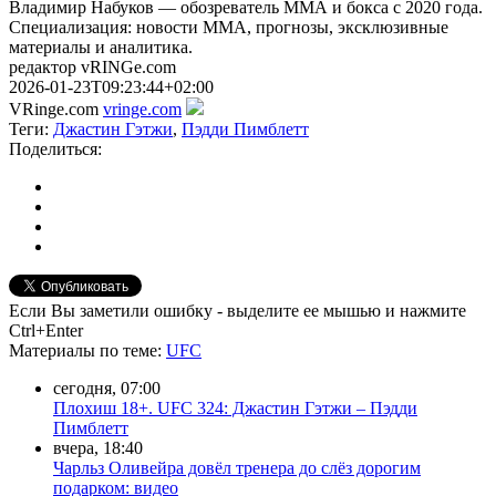
Владимир Набуков — обозреватель ММА и бокса с 2020 года.
Специализация: новости ММА, прогнозы, эксклюзивные
материалы и аналитика.
редактор vRINGe.com
2026-01-23T09:23:44+02:00
VRinge.com
vringe.com
Теги:
Джастин Гэтжи
,
Пэдди Пимблетт
Поделиться:
Если Вы заметили ошибку - выделите ее мышью и нажмите
Ctrl+Enter
Материалы
по теме
:
UFC
сегодня, 07:00
Плохиш 18+. UFC 324: Джастин Гэтжи – Пэдди
Пимблетт
вчера, 18:40
Чарльз Оливейра довёл тренера до слёз дорогим
подарком: видео