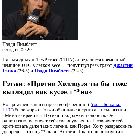
Пэдди Пимблетт
сегодня, 09:20
На выходных в Лас-Вегасе (США) определится временный
чемпион UFC в лёгком весе — полутитул разыграют
Джастин
Гэтжи
(26-5) и
Пэдди Пимблетт
(23-3).
Гэтжи:
«
Против Холлоуэя ты бы тоже
выглядел как кусок г**на
»
Во время вчерашней пресс-конференции (
YouTube-канал
UFC
) было жарко. Гэтжи обвинил соперника в неуважении:
«Мне это нравится. Пускай продолжает говорить. Он
однозначно чувствует себя сверх уверенно. Позволяет себе
критиковать даже таких легенд, как Порье. Хочу раздраконить
до предела этого у**ана из Англии. Так что не пропустите