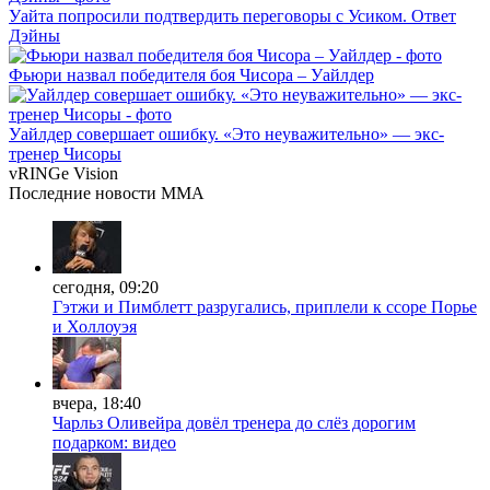
Уайта попросили подтвердить переговоры с Усиком. Ответ
Дэйны
Фьюри назвал победителя боя Чисора – Уайлдер
Уайлдер совершает ошибку. «Это неуважительно» — экс-
тренер Чисоры
vRINGe
Vision
Последние
новости MMA
сегодня, 09:20
Гэтжи и Пимблетт разругались, приплели к ссоре Порье
и Холлоуэя
вчера, 18:40
Чарльз Оливейра довёл тренера до слёз дорогим
подарком: видео