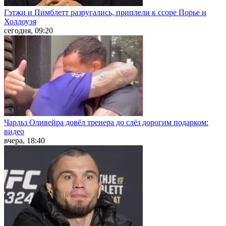
Гэтжи и Пимблетт разругались, приплели к ссоре Порье и
Холлоуэя
сегодня, 09:20
Чарльз Оливейра довёл тренера до слёз дорогим подарком:
видео
вчера, 18:40