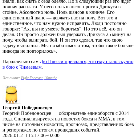
знали, как снять с себя одеяло. Но в следующий раз его ждёт
полная расплата. У него ноль шансов против Дрикуса в
стойке. Абсолютно ноль. Ноль шансов в клинче. Его
единственный шанс — держать нас на полу. Вот это и
единственное, что нам нужно исправить. Люди постоянно
говорят: “Ах, вы не умеете бороться”. Но это всё, что он
делал. Он просто должен был удержать Дрикуса 25 минут на
полу, чтобы выиграть бой. И он это сделал, так что свою
задачу выполнил. Мы позаботимся о том, чтобы такое больше
никогда не повторилось».
Параллельно сам
Дю Плесси признался, что ему стало скучно
в бою с Чимаевым
.
Источник:
Fight Forecast | Youtube
Георгий Победоносцев
Георгий Победоносцев — обозреватель единоборств с 2014
года. Специализируется на новостях бокса и ММА, в том
числе на поточных новостях, прогнозах, представлениях боёв
и репортажах по итогам прошедших событий.
2026-01-21T15:17:06+02:00