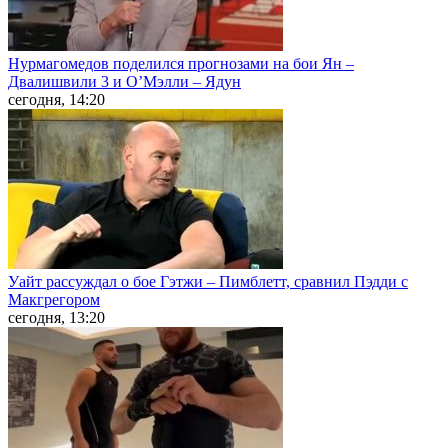
Нурмагомедов поделился прогнозами на бои Ян –
Двалишвили 3 и О’Мэлли – Ядун
сегодня, 14:20
Уайт рассуждал о бое Гэтжи – Пимблетт, сравнил Пэдди с
Макгрегором
сегодня, 13:20