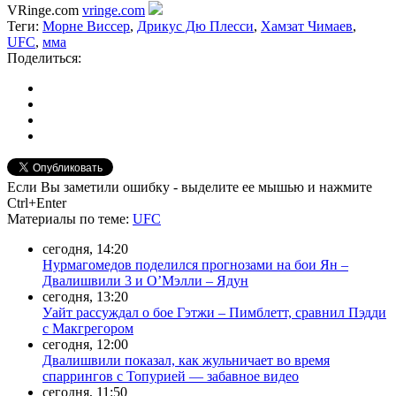
VRinge.com
vringe.com
Теги:
Морне Виссер
,
Дрикус Дю Плесси
,
Хамзат Чимаев
,
UFC
,
мма
Поделиться:
Если Вы заметили ошибку - выделите ее мышью и нажмите
Ctrl+Enter
Материалы
по теме
:
UFC
сегодня, 14:20
Нурмагомедов поделился прогнозами на бои Ян –
Двалишвили 3 и О’Мэлли – Ядун
сегодня, 13:20
Уайт рассуждал о бое Гэтжи – Пимблетт, сравнил Пэдди
с Макгрегором
сегодня, 12:00
Двалишвили показал, как жульничает во время
спаррингов с Топурией — забавное видео
сегодня, 11:50