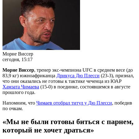
Морне Виссер
сегодня, 15:17
Морне Виссер
, тренер экс-чемпиона UFC в среднем весе (до
83,9 кг) южноафриканца
Дрикуса Дю Плесси
(23-3), признал,
что они оказались не готовы к тактике чеченца из ЮАР
Хамзата Чимаева
(15-0) в поединке, состоявшемся в августе
прошлого года.
Напомним, что
Чимаев отобрал титул у Дю Плесси
, победив
по очкам.
«Мы не были готовы биться с парнем,
который не хочет драться»