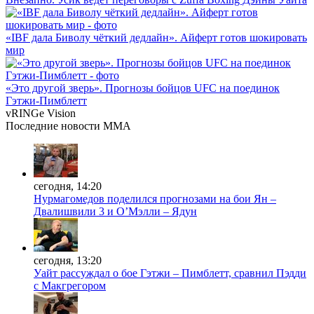
«IBF дала Биволу чёткий дедлайн». Айферт готов шокировать
мир
«Это другой зверь». Прогнозы бойцов UFC на поединок
Гэтжи-Пимблетт
vRINGe
Vision
Последние
новости MMA
сегодня, 14:20
Нурмагомедов поделился прогнозами на бои Ян –
Двалишвили 3 и О’Мэлли – Ядун
сегодня, 13:20
Уайт рассуждал о бое Гэтжи – Пимблетт, сравнил Пэдди
с Макгрегором