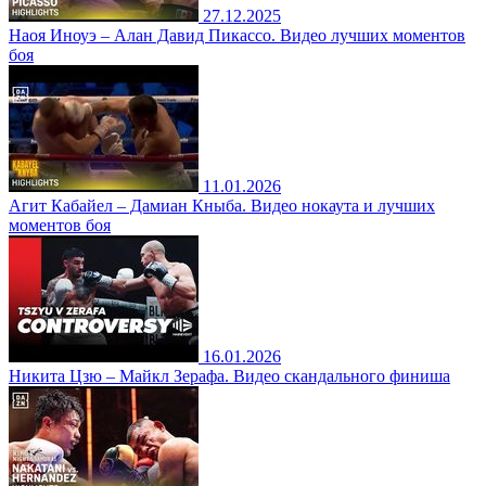
27.12.2025
Наоя Иноуэ – Алан Давид Пикассо. Видео лучших моментов
боя
11.01.2026
Агит Кабайел – Дамиан Кныба. Видео нокаута и лучших
моментов боя
16.01.2026
Никита Цзю – Майкл Зерафа. Видео скандального финиша