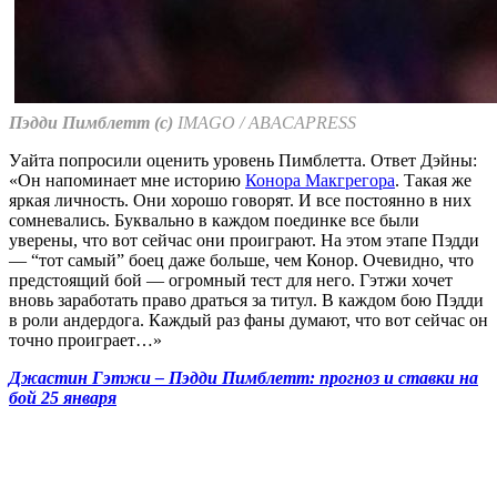
Пэдди Пимблетт (с)
IMAGO / ABACAPRESS
Уайта попросили оценить уровень Пимблетта. Ответ Дэйны:
«Он напоминает мне историю
Конора Макгрегора
. Такая же
яркая личность. Они хорошо говорят. И все постоянно в них
сомневались. Буквально в каждом поединке все были
уверены, что вот сейчас они проиграют. На этом этапе Пэдди
— “тот самый” боец даже больше, чем Конор. Очевидно, что
предстоящий бой — огромный тест для него. Гэтжи хочет
вновь заработать право драться за титул. В каждом бою Пэдди
в роли андердога. Каждый раз фаны думают, что вот сейчас он
точно проиграет…»
Джастин Гэтжи – Пэдди Пимблетт: прогноз и ставки на
бой 25 января