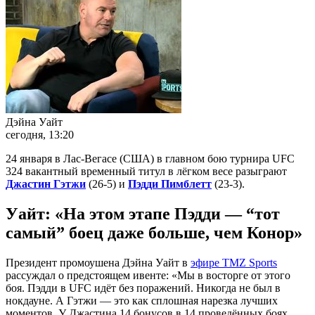
Дэйна Уайт
сегодня, 13:20
24 января в Лас-Вегасе (США) в главном бою турнира UFC
324 вакантный временный титул в лёгком весе разыграют
Джастин Гэтжи
(26-5) и
Пэдди Пимблетт
(23-3).
Уайт: «На этом этапе Пэдди — “тот
самый” боец даже больше, чем Конор»
Президент промоушена Дэйна Уайт в
эфире TMZ Sports
рассуждал о предстоящем ивенте: «Мы в восторге от этого
боя. Пэдди в UFC идёт без поражений. Никогда не был в
нокдауне. А Гэтжи — это как сплошная нарезка лучших
моментов. У Джастина 14 бонусов в 14 проведённых боях.