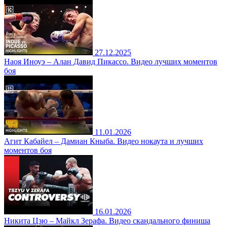
27.12.2025
Наоя Иноуэ – Алан Давид Пикассо. Видео лучших моментов
боя
11.01.2026
Агит Кабайел – Дамиан Кныба. Видео нокаута и лучших
моментов боя
16.01.2026
Никита Цзю – Майкл Зерафа. Видео скандального финиша