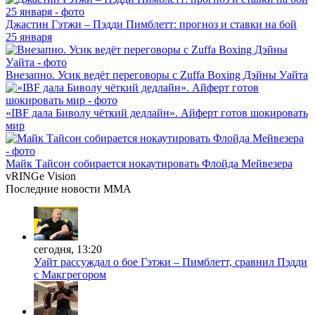
Джастин Гэтжи – Пэдди Пимблетт: прогноз и ставки на бой
25 января
Внезапно. Усик ведёт переговоры с Zuffa Boxing Дэйны Уайта
«IBF дала Биволу чёткий дедлайн». Айферт готов шокировать
мир
Майк Тайсон собирается нокаутировать Флойда Мейвезера
vRINGe
Vision
Последние
новости MMA
сегодня, 13:20
Уайт рассуждал о бое Гэтжи – Пимблетт, сравнил Пэдди
с Макгрегором