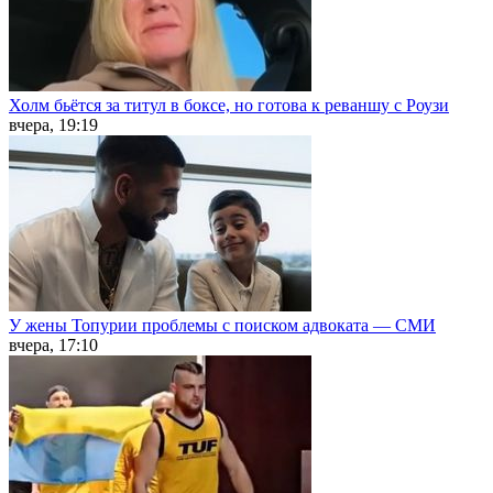
Холм бьётся за титул в боксе, но готова к реваншу с Роузи
вчера, 19:19
У жены Топурии проблемы с поиском адвоката — СМИ
вчера, 17:10