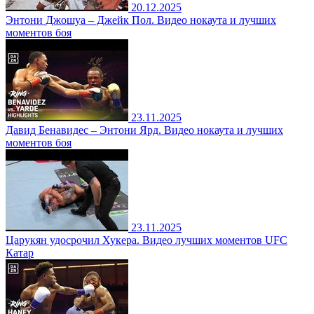
20.12.2025
Энтони Джошуа – Джейк Пол. Видео нокаута и лучших
моментов боя
23.11.2025
Давид Бенавидес – Энтони Ярд. Видео нокаута и лучших
моментов боя
23.11.2025
Царукян удосрочил Хукера. Видео лучших моментов UFC
Катар