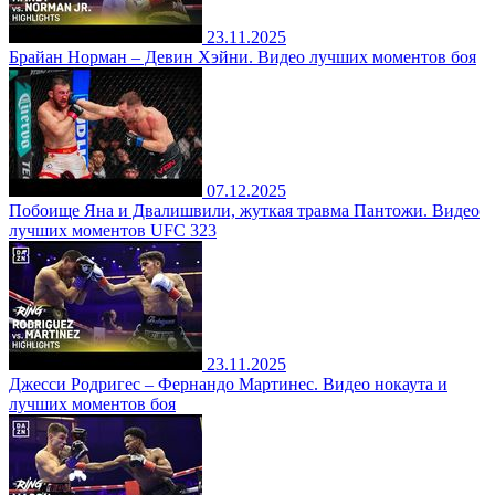
23.11.2025
Брайан Норман – Девин Хэйни. Видео лучших моментов боя
07.12.2025
Побоище Яна и Двалишвили, жуткая травма Пантожи. Видео
лучших моментов UFC 323
23.11.2025
Джесси Родригес – Фернандо Мартинес. Видео нокаута и
лучших моментов боя