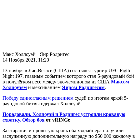
Макс Холлоуэй - Яир Родригес
14 Ноября 2021, 11:20
13 ноября в Лас-Вегасе (США) состоялся турнир UFC Figth
Night 197, главным событием которого стал 5-раундовый бой
в полулёгком весе между экс-чемпионом из США
Максом
Холлоуэем
и мексиканцем
Яиром Родригесом
.
Победу единогласным решением
судей по итогам яркой 5-
раундовой битвы одержал Холлоуэй.
Порадовали. Холлоуэй и Родригес устроили кровавую
схватку. Обзор боя
от vRINGe
За старания и пролитую кровь оба хэдлайнера получили
заслуженную дополнительную награду по $50 000 каждому в