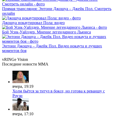
Прямая трансляция: Энтони Джошуа – Джейк Пол. Смотреть
онлайн
Джошуа нокаутировал Пола: видео
Бой Усик-Уайлдер. Мнение легендарного Льюиса
Энтони Джошуа – Джейк Пол. Видео нокаута и лучших
моментов боя
vRINGe
Vision
Последние
новости MMA
вчера, 19:19
Холм бьётся за титул в боксе, но готова к реваншу с
Роузи
вчера, 17:10