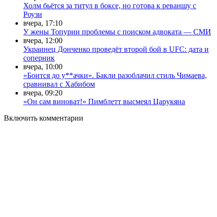
Холм бьётся за титул в боксе, но готова к реваншу с
Роузи
вчера, 17:10
У жены Топурии проблемы с поиском адвоката — СМИ
вчера, 12:00
Украинец Донченко проведёт второй бой в UFC: дата и
соперник
вчера, 10:00
«Боится до у**ачки». Бакли разоблачил стиль Чимаева,
сравнивал с Хабибом
вчера, 09:20
«Он сам виноват!» Пимблетт высмеял Царукяна
Включить комментарии