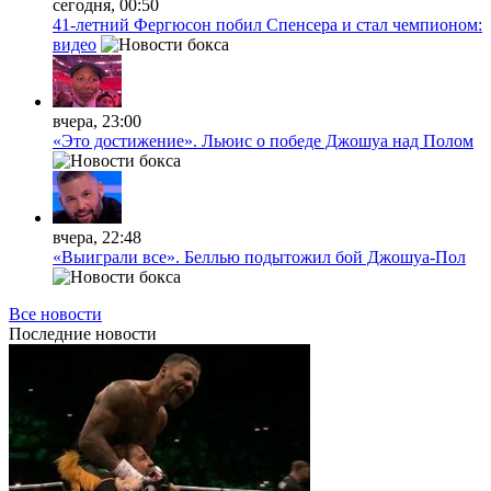
сегодня, 00:50
41-летний Фергюсон побил Спенсера и стал чемпионом:
видео
вчера, 23:00
«Это достижение». Льюис о победе Джошуа над Полом
вчера, 22:48
«Выиграли все». Беллью подытожил бой Джошуа-Пол
Все новости
Последние
новости