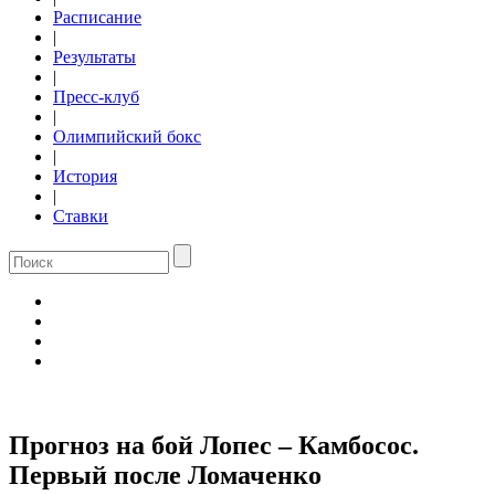
Расписание
|
Результаты
|
Пресс-клуб
|
Олимпийский бокс
|
История
|
Ставки
Прогноз на бой Лопес – Камбосос.
Первый после Ломаченко