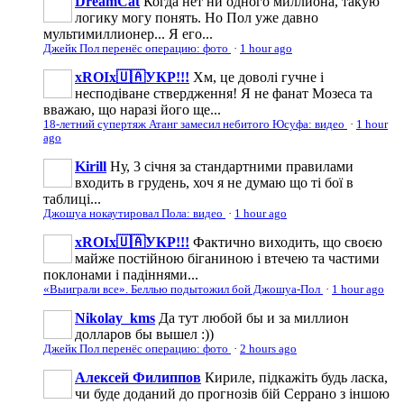
DreamCat
Когда нет ни одного миллиона, такую
логику могу понять. Но Пол уже давно
мультимиллионер... Я его...
Джейк Пол перенёс операцию: фото
·
1 hour ago
xROIx🇺🇦УКР!!!
Хм, це доволі гучне і
несподіване ствердження! Я не фанат Мозеса та
вважаю, що наразі його ще...
18-летний супертяж Атанг замесил небитого Юсуфа: видео
·
1 hour
ago
Kirill
Ну, 3 січня за стандартними правилами
входить в грудень, хоч я не думаю що ті бої в
таблиці...
Джошуа нокаутировал Пола: видео
·
1 hour ago
xROIx🇺🇦УКР!!!
Фактично виходить, що своєю
майже постійною біганиною і втечею та частими
поклонами і падіннями...
«Выиграли все». Беллью подытожил бой Джошуа-Пол
·
1 hour ago
Nikolay_kms
Да тут любой бы и за миллион
долларов бы вышел :))
Джейк Пол перенёс операцию: фото
·
2 hours ago
Алексей Филиппов
Кириле, підкажіть будь ласка,
чи буде доданий до прогнозів бій Серрано з іншою