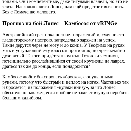
топами. Они компетентные, даже титулами владели, но это не
элита. Насколько элита Лопес, нам ещё предстоит выяснить.
Боя с Ломаченко маловато.
Прогноз на бой Лопес – Камбосос от vRINGe
Австралийский грек пока не знает поражений и, судя по его
гладиаторскому настрою, запредельно заряжен на успех.
Такие дерутся через не могу и до конца. У Теофимо на руках
хоть и уступающий ему классом противник, но чрезвычайно
духовитый. Такого придётся «ломать». Готов ли чемпион,
потенциально расслабившийся от своей крутизны на лаврах,
драться так же до конца, если понадобится?
Камбосос любит боксировать «броско», с опущенными
руками, потому что быстрый и неплох на ногах. Частенько так
и бросается, из положения «кулаки внизу», за что Лопес
обязательно накажет, если вообще не захочет втупую перебить
б
о
льшим калибром.