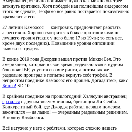
Американец отлично понимает: нужно как можно быстрее
заткнуть критиков. Хотя победой над полнейшим андердогом
этого не сделать, Теофимо всё равно постарается показательно
«развалить» его.
27-летний Камбосос — контровик, предпочитает работать
агрессивно. Хорошо смотрится в боях с противниками не
лучшего уровня (таких у него было 17 из 19-ти; то есть все,
кроме двух последних). Повышение уровня оппозиции
вывозит с трудом.
В конце 2019 года Джордж вышел против Микки Бэя. Это
американец, который в своё время раздельно взял в нудном
бою пояс IBF, упустил его вне ринга, а потом так же
раздельно проиграл в попытке вернуть себе трофей. В
непростом поединке Камбосос его прошёл. Догадайтесь, как?
Бинго!
SD 10.
В крайнем поединке на прошлогодний Хэллоуин австралиец
сразился
с другим экс-чемпионом, британцем Ли Селби.
Конкурентный бой, где Джордж работал первым номером,
закончился — да ладно! — очередным раздельным решением.
В пользу Камбососа.
Всё натужно у него с ребятами, которых сложно назвать