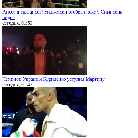
Апсет и ещё апсет! Уильямсон отобрал пояс у Симпсона:
видео
сегодня, 01:50
Чемпион Украины Куриленко уступил Мартину
сегодня, 01:45