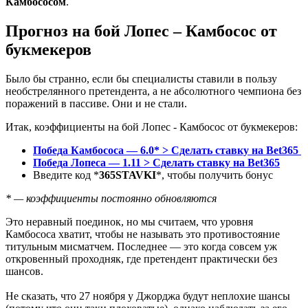
Камбососом
.
Прогноз на бой Лопес – Камбосос от
букмекеров
Было бы странно, если бы специалисты ставили в пользу
необстрелянного претендента, а не абсолютного чемпиона без
поражений в пассиве. Они и не стали.
Итак, коэффициенты на бой Лопес - Камбосос от букмекеров:
Победа Камбососа — 6.0* > Сделать ставку на Bet365
Победа Лопеса — 1.11 > Сделать ставку на Bet365
Введите код *
365STAVKI
*, чтобы получить бонус
* — коэффициенты постоянно обновляются
Это неравный поединок, но мы считаем, что уровня
Камбососа хватит, чтобы не называть это противостояние
титульным мисматчем. Последнее — это когда совсем уж
откровенный проходняк, где претендент практически без
шансов.
Не сказать, что 27 ноября у Джорджа будут неплохие шансы