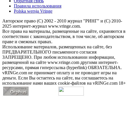
Обратная связь
Правила использования
Polska wersja Vringe
Авторское право (С) 2002 - 2010 журнал "РИНГ" и (С) 2010-
2025 интернет-журнал www.vringe.com.
Все права на материалы, размещенные на сайте, охраняются в
соответствии с законодательством, в том числе, об авторском
праве и смежных правах.
Использование материалов, размещенных на сайте, без
ПРЕДВАРИТЕЛЬНОГО письменного согласия
ЗАПРЕЩЕНО. При любом использовании информации,
размещенной на сайте www.vringe.com другими интернет-
ресурсами, прямая гиперссылка (hyperlink) ОБЯЗАТЕЛЬНА.
vRINGe.com не принимает оплату и не проводит игры на
деньги. Если Вы остаетесь на сайте, вы соглашаетесь на
использование нами ваших cookie-файлов на vRINGe.com 18+