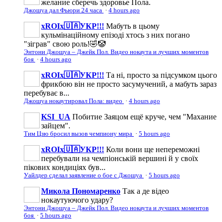
желание сберечь здоровье Пола.
Джошуа дал Фьюри 24 часа
·
4 hours ago
xROIx🇺🇦УКР!!!
Мабуть в цьому
кульмінаційному епізоді хтось з них погано
"зіграв" свою роль!🤣🤡
Энтони Джошуа – Джейк Пол. Видео нокаута и лучших моментов
боя
·
4 hours ago
xROIx🇺🇦УКР!!!
Та ні, просто за підсумком цього
фрикбою він не просто засумучений, а мабуть зараз
перебуває в...
Джошуа нокаутировал Пола: видео
·
4 hours ago
KSI_UA
Побитие Заяцом ещё круче, чем "Махание
зайцем".
Тим Цзю бросил вызов чемпиону мира
·
5 hours ago
xROIx🇺🇦УКР!!!
Коли вони ще непереможні
перебували на чемпіонській вершині й у своїх
пікових кондиціях був...
Уайлдер сделал заявление о бое с Джошуа
·
5 hours ago
Микола Пономаренко
Так а де відео
нокаутуючого удару?
Энтони Джошуа – Джейк Пол. Видео нокаута и лучших моментов
боя
·
5 hours ago