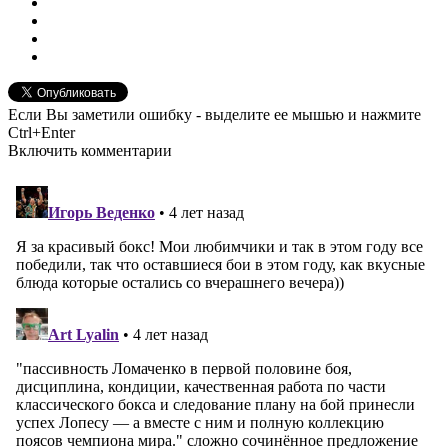
Если Вы заметили ошибку - выделите ее мышью и нажмите
Ctrl+Enter
Включить комментарии