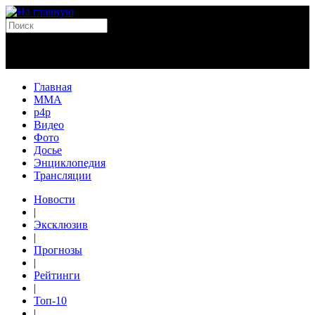
Главная
MMA
p4p
Видео
Фото
Досье
Энциклопедия
Трансляции
Новости
|
Эксклюзив
|
Прогнозы
|
Рейтинги
|
Топ-10
|