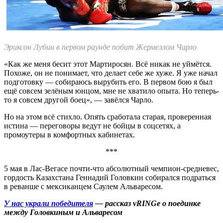
Эриксон Лубин в первом раунде побит Жермеллом Чарло
«Как же меня бесит этот Мартиросян. Всё никак не уймётся.
Похоже, он не понимает, что делает себе же хуже. Я уже начал
подготовку
—
собираюсь вырубить его. В первом бою я был
ещё совсем зелёным юнцом, мне не хватило опыта. Но теперь-
то я совсем другой боец»
, —
завёлся Чарло.
Но на этом всё стихло. Опять сработала старая, проверенная
истина — переговоры ведут не бойцы в соцсетях, а
промоутеры в комфортных кабинетах.
***
5 мая в Лас-Вегасе почти-что абсолютный чемпион-средневес,
гордость Казахстана Геннадий Головкин собирался подраться
в реванше с мексиканцем Саулем Альваресом.
У нас украли победителя
— рассказ vRINGe о поединке
между Головкиным и Альваресом