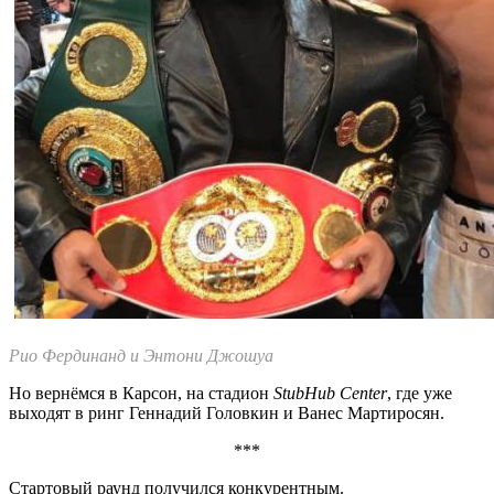
Рио Фердинанд и Энтони Джошуа
Но вернёмся в Карсон, на стадион
StubHub Center
, где уже
выходят в ринг Геннадий Головкин и Ванес Мартиросян.
***
Стартовый раунд получился конкурентным.