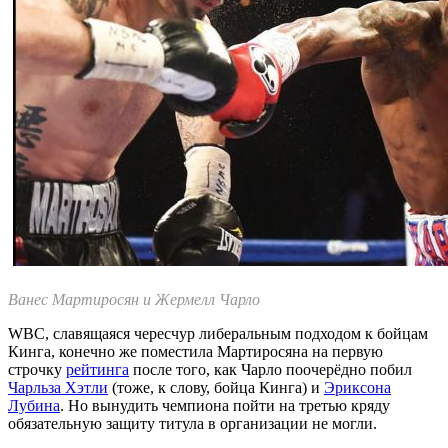
Ванес Мартиросян и Жермелл Чарло
WBC, славящаяся чересчур либеральным подходом к бойцам
Кинга, конечно же поместила Мартиросяна на первую
строчку
рейтинга
после того, как Чарло поочерёдно побил
Чарльза Хэтли
(тоже, к слову, бойца Кинга) и
Эриксона
Лубина
. Но вынудить чемпиона пойти на третью кряду
обязательную защиту титула в организации не могли.