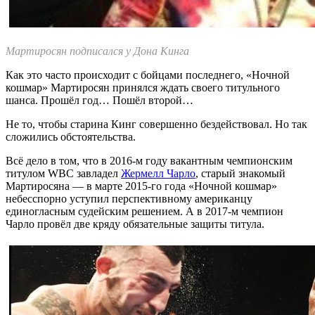
Мартиросян подписался у Дона Кинга
Как это часто происходит с бойцами последнего, «Ночной
кошмар» Мартиросян принялся ждать своего титульного
шанса. Прошёл год… Пошёл второй…
Не то, чтобы старина Кинг совершенно бездействовал. Но так
сложились обстоятельства.
Всё дело в том, что в 2016-м году вакантным чемпионским
титулом WBC завладел
Жермелл Чарло
, старый знакомый
Мартиросяна — в марте 2015-го года «Ночной кошмар»
небесспорно уступил перспективному американцу
единогласным судейским решением. А в 2017-м чемпион
Чарло провёл две кряду обязательные защиты титула.