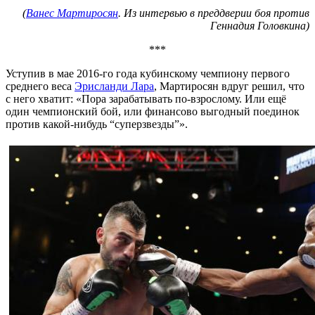
(
Ванес Мартиросян
. Из интервью в преддверии боя против
Геннадия Головкина)
***
Уступив в мае 2016-го года кубинскому чемпиону первого
среднего веса
Эрисланди Лара
, Мартиросян вдруг решил, что
с него хватит: «Пора зарабатывать по-взрослому. Или ещё
один чемпионский бой, или финансово выгодный поединок
против какой-нибудь “суперзвезды”».