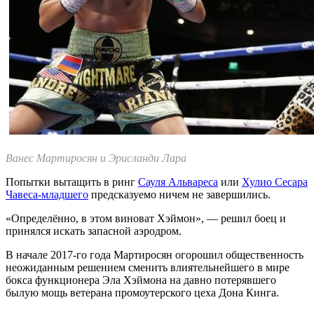
Ванес Мартиросян и Эрисланди Лара
Попытки вытащить в ринг
Сауля Альвареса
или
Хулио Сесара
Чавеса-младшего
предсказуемо ничем не завершились.
«Определённо, в этом виноват Хэймон», — решил боец и
принялся искать запасной аэродром.
В начале 2017-го года Мартиросян огорошил общественность
неожиданным решением сменить влиятельнейшего в мире
бокса функционера Эла Хэймона на давно потерявшего
былую мощь ветерана промоутерского цеха Дона Кинга.