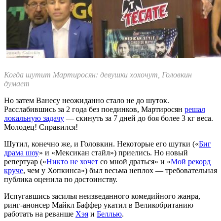
Когда шутит Мартиросян: девушки хох
очут, Головкин
думает
Но затем Ванесу неожиданно стало не до шуток.
Расслабившись за 2 года без поединков, Мартиросян
решал
локальную задачу
— скинуть за 7 дней до боя более 3 кг веса.
Молодец! Справился!
Шутил, конечно же, и Головкин. Некоторые его шутки («
Биг
драма шоу
» и «Мексикан стайл») приелись. Но новый
репертуар («
Никто не хочет
со мной драться» и «
Мой рекорд
круче
, чем у Хопкинса») был весьма неплох — требовательная
публика оценила по достоинству.
Испугавшись засилья неизведанного комедийного жанра,
ринг-анонсер Майкл Баффер укатил в Великобританию
работать на реванше
Хэя
и
Беллью
.