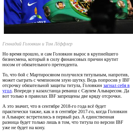
Геннадий Головкин и Том Лёффлер
Но время прошло, и сам Головкин вырос в крупнейшего
бизнесмена, который в силу финансовых причин крутит
носом от обязательного претендента.
То, что бой с Мартиросяном получился титульным, напротив,
может сыграть с чемпионом злую шутку. Ведь попросив у IBF
отсрочку обязательной защиты титула, Головкин
загнал себя в
угол
. Впереди у казахстанца реванш с Саулем Альваресом. Да
вот только в правилах IBF запрещены две кряду отсрочки.
А это значит, что в сентябре 2018-го года всё будет
практически также, как и в сентябре 2017-го, когда Головкин
и Альварес встретились в первый раз. А единственная
разница будет только лишь в том, что титула по версии IBF
уже не будет на кону.