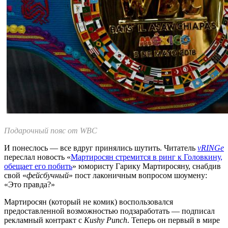
Подарочный пояс от WBC
И понеслось — все вдруг принялись шутить. Читатель
vRINGe
переслал новость «
Мартиросян стремится в ринг к Головкину,
обещает его побить
» юмористу Гарику Мартиросяну, снабдив
свой «
фейсбучный
» пост лаконичным вопросом шоумену:
«Это правда?»
Мартиросян (который не комик) воспользовался
предоставленной возможностью подзаработать — подписал
рекламный контракт с
Kushy Punch
. Теперь он первый в мире