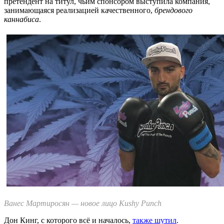
претендент на титул, чьим спонсором выступила компания,
занимающаяся реализацией качественного,
брендового
каннабиса
.
Ванес Мартиросян — новое лицо Kushy Punch
Дон Кинг, с которого всё и началось,
также шутил
.