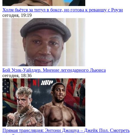
Холм бьётся за титул в боксе, но готова к реваншу с Роузи
сегодня, 19:19
Бой Усик-Уайлдер. Мнение легендарного Льюиса
сегодня, 18:36
Прямая трансляция: Энтони Джошуа – Джейк Пол. Смотреть