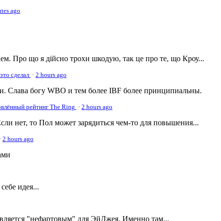
tes ago
м. Про що я дійсно трохи шкодую, так це про те, що Кроу...
 это сделал
·
2 hours ago
. Слава богу WBO и тем более IBF более принципиальны.
овлённый рейтинг The Ring
·
2 hours ago
сли нет, то Пол может зарядиться чем-то для повышения...
·
2 hours ago
ами
ебе идея...
является "нефартовым" для ЭйДжея. Именно там...