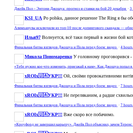
Джейк Пол – Энтони Джошуа: прогноз и ставки на бой 20 декабря
·
3
KSI_UA
Po polsku, данное решение The Ring я бы обоз
Алимханулы исключили из топ-10 после допингового скандала — обн
Илья97
Волнуется, всё таки первый в жизни бой к
Финальная битва взглядов Джошуа и Пола перед боем: видео
·
4 hours
Микола Пономаренко
У головному проговорився - щ
«Тебе нужно кое-что изменить, приезжай к нам». Как Джошуа попал 
xROIx🇺🇦УКР!!!
Ой, своїми провокативними витівк
Финальная битва взглядов Джошуа и Пола перед боем: видео
·
7 hours
xROIx🇺🇦УКР!!!
Не переляканим, а радше схвильова
Финальная битва взглядов Джошуа и Пола перед боем: видео
·
7 hours
xROIx🇺🇦УКР!!!
Вже скоро все побачимо.
«Кроуфорд не завершил карьеру». Джейк Пол объяснил, зачем Теренс