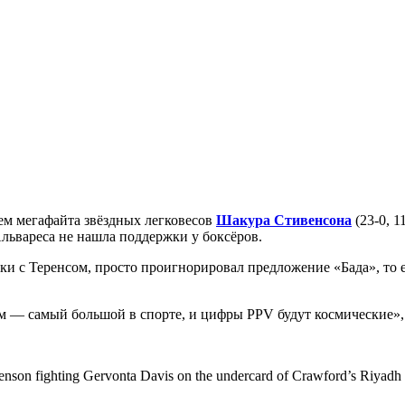
ем мегафайта звёздных легковесов
Шакура Стивенсона
(23-0, 1
львареса не нашла поддержки у боксёров.
ки с Теренсом, просто проигнорировал предложение «Бада», то
ом — самый большой в спорте, и цифры PPV будут космические»
enson fighting Gervonta Davis on the undercard of Crawford’s Riyadh