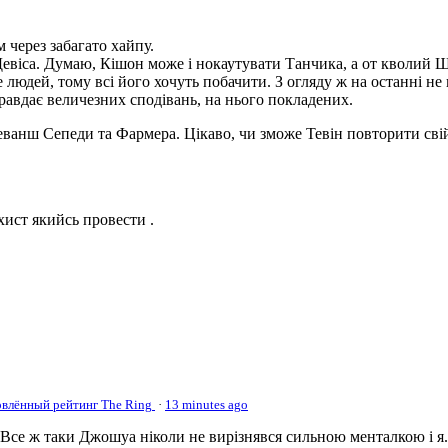
овлённый рейтинг The Ring
·
13 minutes ago
се ж таки Джошуа ніколи не вирізнявся сильною менталкою і я.