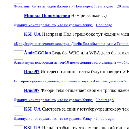
Финальная битва взглядов Джошуа и Пола перед боем: видео
·
20 minu
Микола Пономаренко
Наміри залікові. :)
Джошуа хочет сделать то, что не удалось Усику
·
1 hour ago
KSI_UA
Насправді Пол і треш-бокс тут жодним місце
«Кроуфорд не завершил карьеру». Джейк Пол объяснил, зачем Теренс
ÀmirGGGfan
Будь бы WBC или WBA дело бы замяли
Алимханулы исключили из топ-10 после допингового скандала — обн
Илья97
Интересно допинг тесты будут проводить? Е
Пол провоцировал Джошуа, пообещал нокаут: «И что ты сделаешь?»
Илья97
Фьюри тебя отшлёпает своими тряпко-джеб
Джошуа хочет сделать то, что не удалось Усику
·
2 hours ago
KSI_UA
Смотреть за спину ютуберу-трэштокеру так с
Джошуа хочет сделать то, что не удалось Усику
·
2 hours ago
KSI_UA
Не надо забывать, что американский ринг 