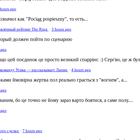
 hours ago
начил как "Pociąg pospieszny", то есть...
овлённый рейтинг The Ring
·
3 hours ago
оторый должен пойти по сценарию
 ago
о цей поєдинок це просто великий спаррінг. :) Сергію, це ж була
в команду Усика — рассказывает Лапин
·
4 hours ago
ами ймовірна жертва пол реально грається з "вогнем", а...
 ago
ним, бо це точно не йому зараз варто боятися, а саме полу....
 ago
 это сделал
·
7 hours ago