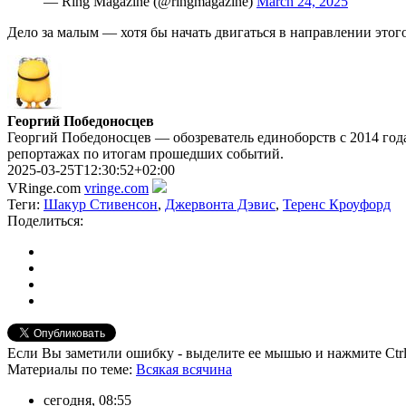
— Ring Magazine (@ringmagazine)
March 24, 2025
Дело за малым — хотя бы начать двигаться в направлении этог
Георгий Победоносцев
Георгий Победоносцев — обозреватель единоборств с 2014 года
репортажах по итогам прошедших событий.
2025-03-25T12:30:52+02:00
VRinge.com
vringe.com
Теги:
Шакур Стивенсон
,
Джервонта Дэвис
,
Теренс Кроуфорд
Поделиться:
Если Вы заметили ошибку - выделите ее мышью и нажмите Ctrl
Материалы
по теме
:
Всякая всячина
сегодня, 08:55