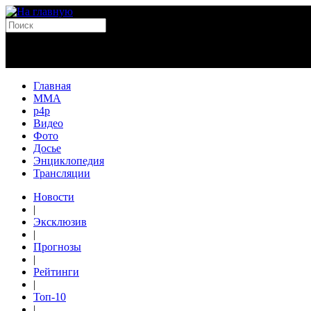
Главная
MMA
p4p
Видео
Фото
Досье
Энциклопедия
Трансляции
Новости
|
Эксклюзив
|
Прогнозы
|
Рейтинги
|
Топ-10
|