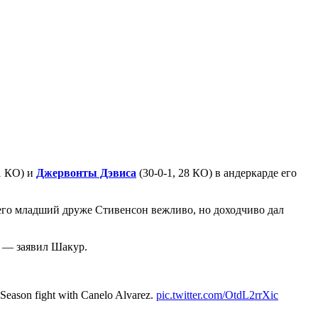
1 КО) и
Джервонты Дэвиса
(30-0-1, 28 КО) в андеркарде его
 его младший друже Стивенсон вежливо, но доходчиво дал
, — заявил Шакур.
 Season fight with Canelo Alvarez.
pic.twitter.com/OtdL2rrXic