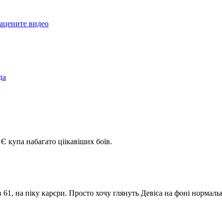
ацените видео
да