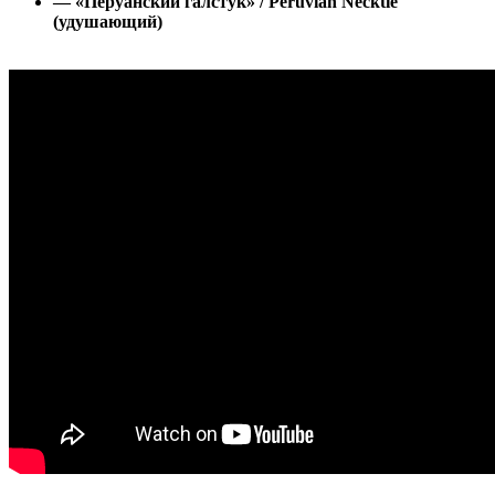
— «Перуанский галстук» / Peruvian Necktie
(удушающий)