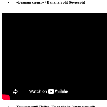
— «Банана-сплит» / Banana Split (болевой)
— Удушающий Пейса / Pace choke (удушающий)