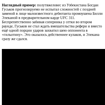
Наглядный пример:
полутяжеловес из Узбекистана Богдан
Гуськов прогнозируемо не испытал сложностей с поздней
заменой в лице малоизвестного дебютанта промоушена Билли
Элеканой в предварительном карде UFC 311.
Беспрепятственно забивая соперника у сетки во втором
раунде, Гуськов не стал ждать вмешательства рефери и вместо
ещё одной порции ударов захватил шею оппонента в
«гильотину». Это оказалось действеннее кулаков, и Элекана
сразу же сдался.