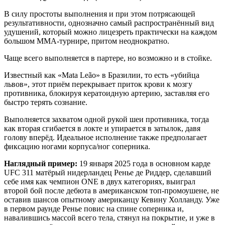
В силу простоты выполнения и при этом потрясающей
результативности, однозначно самый распространённый вид
удушений, который можно лицезреть практически на каждом
большом ММА-турнире, притом неоднократно.
Чаще всего выполняется в партере, но возможно и в стойке.
Известный как «Mata Leão» в Бразилии, то есть «убийца
львов», этот приём перекрывает приток крови к мозгу
противника, блокируя кератоидную артерию, заставляя его
быстро терять сознание.
Выполняется захватом одной рукой шеи противника, тогда
как вторая сгибается в локте и упирается в затылок, давя
голову вперёд. Идеальное исполнение также предполагает
фиксацию ногами корпуса/ног соперника.
Наглядный пример:
19 января 2025 года в основном карде
UFC 311 матёрый нидерландец Ренье де Риддер, сделавший
себе имя как чемпион ONE в двух категориях, выиграл
второй бой после дебюта в американском топ-промоушене, не
оставив шансов опытному американцу Кевину Холланду. Уже
в первом раунде Ренье повис на спине соперника и,
навалившись массой всего тела, стянул на покрытие, и уже в