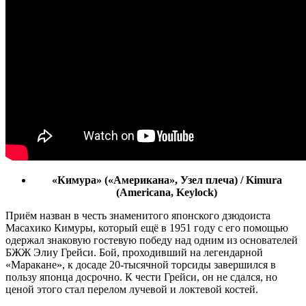
«Кимура» («Американа», Узел плеча) / Kimura
(Americana, Keylock)
Приём назван в честь знаменитого японского дзюдоиста
Масахико Кимуры, который ещё в 1951 году с его помощью
одержал знаковую гостевую победу над одним из основателей
БЖЖ Элиу Грейси. Бой, проходивший на легендарной
«Маракане», к досаде 20-тысячной торсиды завершился в
пользу японца досрочно. К чести Грейси, он не сдался, но
ценой этого стал перелом лучевой и локтевой костей.