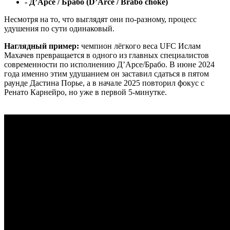
- Д’Арсе / Брабо (D’Arce / Brabo choke)
Несмотря на то, что выглядят они по-разному, процесс
удушения по сути одинаковый.
Наглядный пример:
чемпион лёгкого веса UFC Ислам
Махачев превращается в одного из главных специалистов
современности по исполнению Д’Арсе/Брабо. В июне 2024
года именно этим удушанием он заставил сдаться в пятом
раунде Дастина Порье, а в начале 2025 повторил фокус с
Ренато Карнейро, но уже в первой 5-минутке.