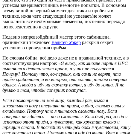
успехом завершаются лишь немногие попытки. В основном
всему виной неверный момент для атаки и пробелы в
технике, из-за чего атакующий не успевает/не может
выполнить все необходимые элементы, поспешно переходя
непосредственно к скрутке.
Недавно непревзойдённый мастер этого сабмишена,
бразильский тяжеловес
Вальтер Уокер
раскрыл секрет
успешного проведения приёма.
По словам бойца, всё дело даже не в правильной технике, а в
соответствующем настрое:
«Я вижу, как многие парни в UFC
пытаются делать этот приём, и у них не получается.
Почему? Потому что, во‑первых, они сами не верят, что
приём сработает, а во‑вторых, они хотят, чтобы соперник
сдался. А когда я иду на скрутку пятки, я иду до конца. Я не
думаю о том, чтобы соперник постучал.
Если посмотреть на моё лицо, каждый раз, когда я
захватываю ногу соперника на приём, видно, сколько силы я
вкладываю. Потому что я пытаюсь сломать ногу. Если
соперник не сдаётся — нога сломается. Каждый раз, когда я
исполняю этот приём, я чувствую, как хрустит колено и
трещит стопа. В последних четырёх боях я чувствовал, как у
всех хрустела стопа. Потому что я иду до конца. Вот в этом