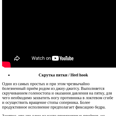
Cкрутка пятки / Heel hook
Один из самых простых и при этом чрезвычайно
болезненный приём родом из джиу-джитсу. Выполняется
скручиванием голеностопа и оказания давления на пятку, для
чего необходимо захватить ногу противника в локтевом сгибе
и осуществить вращение стопы соперника. Более
продуктивное исполнение предполагает фиксацию бедра.
Занятно, что это один из часто применяемых приёмов, но