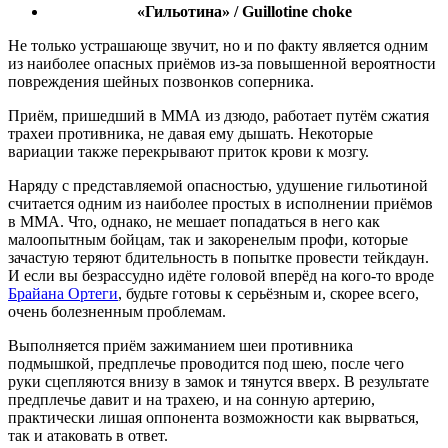
«Гильотина» / Guillotine сhoke
Не только устрашающе звучит, но и по факту является одним
из наиболее опасных приёмов из-за повышенной вероятности
повреждения шейных позвонков соперника.
Приём, пришедший в ММА из дзюдо, работает путём сжатия
трахеи противника, не давая ему дышать. Некоторые
вариации также перекрывают приток крови к мозгу.
Наряду с представляемой опасностью, удушение гильотиной
считается одним из наиболее простых в исполнении приёмов
в ММА. Что, однако, не мешает попадаться в него как
малоопытным бойцам, так и закоренелым профи, которые
зачастую теряют бдительность в попытке провести тейкдаун.
И если вы безрассудно идёте головой вперёд на кого-то вроде
Брайана Ортеги
, будьте готовы к серьёзным и, скорее всего,
очень болезненным проблемам.
Выполняется приём зажиманием шеи противника
подмышкой, предплечье проводится под шею, после чего
руки сцепляются внизу в замок и тянутся вверх. В результате
предплечье давит и на трахею, и на сонную артерию,
практически лишая оппонента возможности как вырваться,
так и атаковать в ответ.