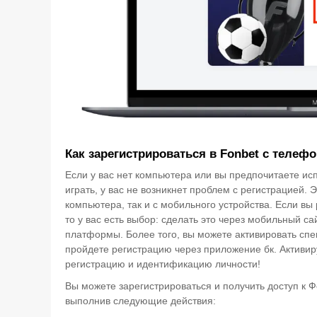
Как зарегистрироваться в Fonbet с телефо
Если у вас нет компьютера или вы предпочитаете исп
играть, у вас не возникнет проблем с регистрацией. 
компьютера, так и с мобильного устройства. Если вы
то у вас есть выбор: сделать это через мобильный са
платформы. Более того, вы можете активировать спе
пройдете регистрацию через приложение бк. Активи
регистрацию и идентификацию личности!
Вы можете зарегистрироваться и получить доступ к 
выполнив следующие действия: