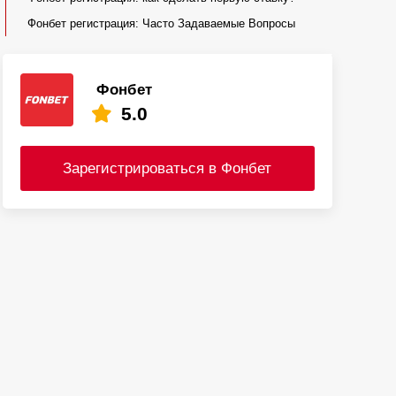
Фонбет регистрация: Часто Задаваемые Вопросы
Фонбет
5.0
/5
Зарегистрироваться в Фонбет