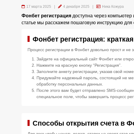
17 марта 2025
|
4 декабря 2025
|
Ника Кожура
Фонбет регистрация
доступна через компьютер 
статье мы расскажем пошаговую инструкцию для с
Фонбет регистрация: краткая
Процесс регистрации в Фонбет довольно прост и не 
Зайдите на официальный сайт Фонбет или откро
Нажмите на красную кнопку “Регистрация”.
Заполните анкету регистрации, указав свой ном
Придумайте надежный пароль, состоящий не мене
обработку персональных данных.
После этого вам будет отправлено SMS-сообщени
специальное поле, чтобы завершить процесс рег
Способы открытия счета в Ф
Для того чтобы начать делать ставки на спорт став