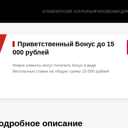
БУКМЕКЕРСКИЕ КОНТОРЫ
ПРИЛОЖЕНИЯ ДЛЯ
Приветственный Бонус до 15
000 рублей
Новые клиенты могут получить бонус в виде
бесплатных ставок на общую сумму 15 000 рублей
одробное описание