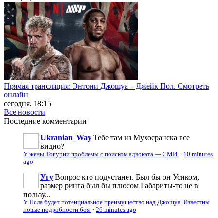
Прямая трансляция: Энтони Джошуа – Джейк Пол. Смотреть
онлайн
сегодня, 18:15
Все новости
Последние
комментарии
Ukranian_Way
Тебе там из Мухосранска все
видно?
У жены Топурии проблемы с поиском адвоката — СМИ
·
10 minutes
ago
Угу
Вопрос кто подустанет. Был бы он Усиком,
размер ринга был бы плюсом Габариты-то не в
пользу...
У Пола будет потенциальное преимущество над Джошуа. Известны
новые подробности боя
·
26 minutes ago