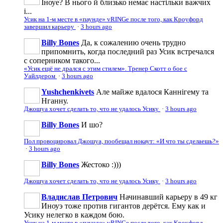
Іноуе? В нього й близько немає настільки важчих
і...
Усик на 1-м месте в «паунде» vRINGe после того, как Кроуфорд
завершил карьеру
·
3 hours ago
Billy Bones
Да, к сожалению очень трудно
припомнить, когда последний раз Усик встречался
с соперником такого...
«Усик ещё не дрался с этим стилем». Тренер Скотт о бое с
Уайлдером
·
3 hours ago
Yushchenkivets
Але майже вдалося Каннігему та
Нганну.
Джошуа хочет сделать то, что не удалось Усику
·
3 hours ago
Billy Bones
И шо?
Пол провоцировал Джошуа, пообещал нокаут: «И что ты сделаешь?»
·
3 hours ago
Billy Bones
Жестоко :)))
Джошуа хочет сделать то, что не удалось Усику
·
3 hours ago
Владислав Петрович
Начинавший карьеру в 49 кг
Иноуэ тоже против гигантов дерётся. Ему как и
Усику нелегко в каждом бою.
Усик на 1-м месте в «паунде» vRINGe после того, как Кроуфорд