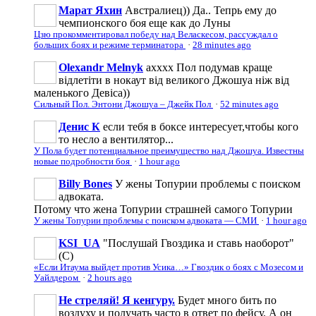
Марат Яхин
Австралиец)) Да.. Тепрь ему до
чемпионского боя еще как до Луны
Цзю прокомментировал победу над Веласкесом, рассуждал о
больших боях и режиме терминатора
·
28 minutes ago
Olexandr Melnyk
ахххх Пол подумав краще
відлетіти в нокаут від великого Джошуа ніж від
маленького Девіса))
Сильный Пол. Энтони Джошуа – Джейк Пол
·
52 minutes ago
Денис К
если тебя в боксе интересует,чтобы кого
то несло а вентилятор...
У Пола будет потенциальное преимущество над Джошуа. Известны
новые подробности боя
·
1 hour ago
Billy Bones
У жены Топурии проблемы с поиском
адвоката.
Потому что жена Топурии страшней самого Топурии
У жены Топурии проблемы с поиском адвоката — СМИ
·
1 hour ago
KSI_UA
"Послушай Гвоздика и ставь наоборот"
(С)
«Если Итаума выйдет против Усика…» Гвоздик о боях с Мозесом и
Уайлдером
·
2 hours ago
Не стреляй! Я кенгуру.
Будет много бить по
воздуху и получать часто в ответ по фейсу. А он