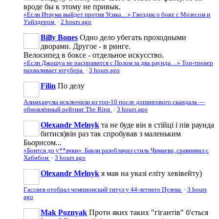
вроде бы к этому не привык.
«Если Итаума выйдет против Усика…» Гвоздик о боях с Мозесом и
Уайлдером
·
2 hours ago
Billy Bones
Одно дело убегать проходными
дворами. Другое - в ринге.
Велосипед в боксе - отдельное искусство.
«Если Джошуа не расправится с Полом за два раунда…» Топ-тренер
нахваливает ютубера
·
3 hours ago
Filin
По делу
Алимханулы исключили из топ-10 после допингового скандала —
обновлённый рейтинг The Ring
·
3 hours ago
Olexandr Melnyk
та не буде він в стійці і пів раунда
битися)він раз так спробував з маленьким
Бьорнсом...
«Боится до у**ачки». Бакли разоблачил стиль Чимаева, сравнивал с
Хабибом
·
3 hours ago
Olexandr Melnyk
я мав на увазі еліту хевівейту)
Гассиев отобрал чемпионский титул у 44-летнего Пулева
·
3 hours
ago
Mak Poznyak
Проти яких таких "гігантів" б'ється