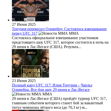
27 Июня 2025
Топурия перевесил Оливейру. Состоялось взвешивание
перед UFC 317
MMA
Состоялось официальное взвешивание участников
предстоящего шоу UFC 317, которое состоится в ночь на
29 июня в Лас-Вегасе (США). Результа...
23 Июня 2025
Полный кард UFC 317: Илия Топурия – Чарльз
Оливейра. Все бои шоу 29 июня в Лас-Вегасе
MMA
29 июня в Лас-Вегасе (США) пройдёт турнир UFC 317,
главным событием которого станет бой за вакантный
титул чемпиона лёгкого веса (до 70,3 кг) м...