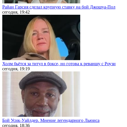
Райан Гарсия сделал крупную ставку на бой Джошуа-Пол
сегодня, 19:42
Холм бьётся за титул в боксе, но готова к реваншу с Роузи
сегодня, 19:19
Бой Усик-Уайлдер. Мнение легендарного Льюиса
сегодня, 18:36