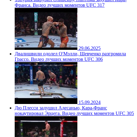
Франса. Видео лучших моментов UFC 317
29.06.2025
Двалишвили одолел О'Мэлли, Шевченко разгромила
Грассо. Видео лучших моментов UFC 306
15.09.2024
Дю Плесси задушил Адесанью, Кара-Франс
нокаутировал Эрцега. Видео лучших моментов UFC 305