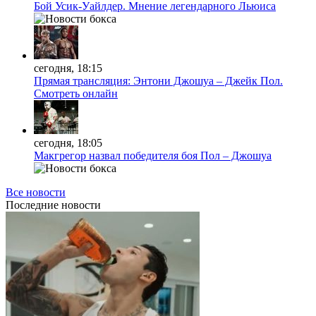
Бой Усик-Уайлдер. Мнение легендарного Льюиса
сегодня, 18:15
Прямая трансляция: Энтони Джошуа – Джейк Пол.
Смотреть онлайн
сегодня, 18:05
Макгрегор назвал победителя боя Пол – Джошуа
Все новости
Последние
новости