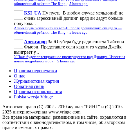
обновлённый рейтинг The Ring
·
5 hours ago
KSI_UA
Ну пусть. В любом случае мельдоний не
очень агрессивньій допинг, вряд ли дадут больше
полугода...
Алимханулы исключили из топ-10 после допингового скандала —
обновлённый рейтинг The Ring
·
5 hours ago
Александр
За Ютубера буду ради спитча Тайсона
Фьюри. Представьте если каким то чудом Джейк
выиграет у...
У Пола будет потенциальное преимущество над Джошуа. Известны
новые подробности боя
·
5 hours ago
Правила перепечатки
О нас
Журналистская хартия
Обратная связь
Правила использования
Polska wersja Vringe
Авторское право (С) 2002 - 2010 журнал "РИНГ" и (С) 2010-
2025 интернет-журнал www.vringe.com.
Все права на материалы, размещенные на сайте, охраняются в
соответствии с законодательством, в том числе, об авторском
праве и смежных правах.