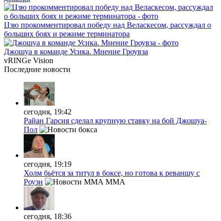
Цзю прокомментировал победу над Веласкесом, рассуждал о
больших боях и режиме терминатора
Джошуа в команде Усика. Мнение Гроувза
vRINGe
Vision
Последние
новости
сегодня, 19:42
Райан Гарсия сделал крупную ставку на бой Джошуа-
Пол
сегодня, 19:19
Холм бьётся за титул в боксе, но готова к реваншу с
Роузи
MMA
сегодня, 18:36