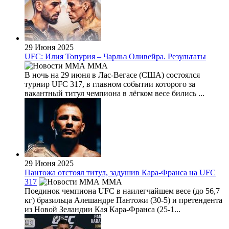
29 Июня 2025
UFC: Илия Топурия – Чарльз Оливейра. Результаты
MMA
В ночь на 29 июня в Лас-Вегасе (США) состоялся
турнир UFC 317, в главном событии которого за
вакантный титул чемпиона в лёгком весе бились ...
29 Июня 2025
Пантожа отстоял титул, задушив Кара-Франса на UFC
317
MMA
Поединок чемпиона UFC в наилегчайшем весе (до 56,7
кг) бразильца Алешандре Пантожи (30-5) и претендента
из Новой Зеландии Кая Кара-Франса (25-1...