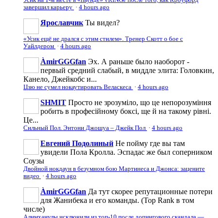
завершил карьеру
·
4 hours ago
Ярославчик
Ты видел?
«Усик ещё не дрался с этим стилем». Тренер Скотт о бое с
Уайлдером
·
4 hours ago
ÀmirGGGfan
Эх. А раньше было наоборот -
первый средний слабый, в миддле элита: Головкин,
Канело, Джейкобс и...
Цзю не сумел нокаутировать Веласкеса
·
4 hours ago
SHMIT
Просто не зрозуміло, що це непорозуміння
робить в професійному боксі, ще й на такому рівні.
Це...
Сильный Пол. Энтони Джошуа – Джейк Пол
·
4 hours ago
Евгений Подолиный
Не пойму где вы там
увидели Пола Кролла. Эспадас же был соперником
Соузы
Двойной нокдаун в безумном бою Мартинеса и Джонса: зацените
видео
·
4 hours ago
ÀmirGGGfan
Да тут скорее репутационные потери
для Жанибека и его команды. (Top Rank в том
числе)
Алимханулы исключили из топ-10 после допингового скандала —