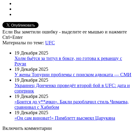
Если Вы заметили ошибку - выделите ее мышью и нажмите
Ctrl+Enter
Материалы
по теме
:
UFC
19 Декабря 2025
Холм бьётся за титул в боксе, но готова к реваншу с
Роузи
19 Декабря 2025
У жены Топурии проблемы с поиском адвоката — СМИ
19 Декабря 2025
Украинец Донченко проведёт второй бой в UFC: дата и
соперник
19 Декабря 2025
«Боится до у**ачки». Бакли разоблачил стиль Чимаева,
сравнивал с Хабибом
19 Декабря 2025
«Он сам виноват!» Пимблетт высмеял Царукяна
Включить комментарии