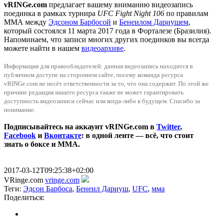
vRINGe.com
предлагает вашему вниманию видеозапись
поединка в рамках турнира
UFC Fight Night 106
по правилам
ММА между
Эдсоном Барбосой
и
Бенеилом Дариушем
,
который состоялся 11 марта 2017 года в Форталезе (Бразилия).
Напоминаем, что записи многих других поединков вы всегда
можете найти в нашем
видеоархиве
.
Информация для правообладателей: данная видеозапись находится в
публичном доступе на стороннем сайте, посему команда ресурса
vRINGe.com не несёт ответственности за то, что она содержит. По этой же
причинe редакция нашего ресурса также не может гарантировать
доступность видеозаписи сейчас или когда-либо в будущем. Спасибо за
понимание.
Подписывайтесь на аккаунт vRINGe.com в
Twitter
,
Facebook
и
Вконтакте
: в одной ленте — всё, что стоит
знать о боксе и ММА.
2017-03-12T09:25:38+02:00
VRinge.com
vringe.com
Теги:
Эдсон Барбоса
,
Бенеил Дариуш
,
UFC
,
мма
Поделиться: