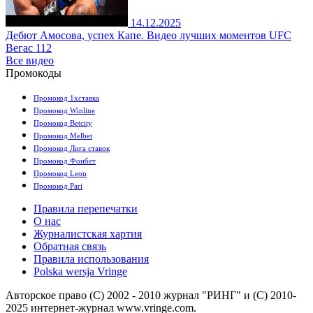
14.12.2025
Дебют Амосова, успех Капе. Видео лучших моментов UFC
Вегас 112
Все видео
Промокоды
Промокод 1хставка
Промокод Winline
Промокод Betcity
Промокод Melbet
Промокод Лига ставок
Промокод Фонбет
Промокод Leon
Промокод Pari
Правила перепечатки
О нас
Журналистская хартия
Обратная связь
Правила использования
Polska wersja Vringe
Авторское право (С) 2002 - 2010 журнал "РИНГ" и (С) 2010-
2025 интернет-журнал www.vringe.com.