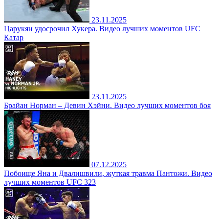
23.11.2025
Царукян удосрочил Хукера. Видео лучших моментов UFC
Катар
23.11.2025
Брайан Норман – Девин Хэйни. Видео лучших моментов боя
07.12.2025
Побоище Яна и Двалишвили, жуткая травма Пантожи. Видео
лучших моментов UFC 323