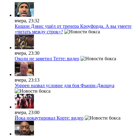
вчера, 23:32
Кишон Дэвис ушёл от тренера Кроуфорда. А вы умеете
«читать между строк»?
вчера, 23:30
Околи не заметил Тетте: видео
вчера, 23:13
Уоррен назвал условие для боя Фьюри-Джошуа
вчера, 23:00
Йока нокаутировал Корте: видео