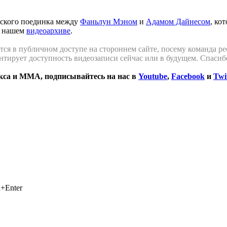
рского поединка между
Фаньлун Мэном
и
Адамом Дайнесом
, ко
в нашем
видеоархиве
.
ся в публичном доступе на стороннем сайте, посему команда рес
антирует доступность видеозаписи сейчас или в будущем. Спасиб
окса и ММА, подписывайтесь на нас в
Youtube
,
Facebook
и
Twi
+Enter