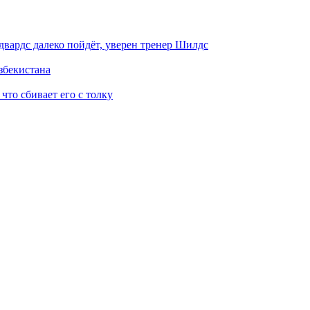
вардс далеко пойдёт, уверен тренер Шилдс
збекистана
 что сбивает его с толку