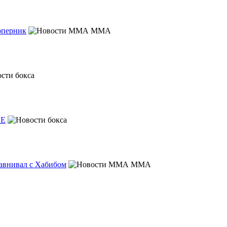
оперник
MMA
VE
равнивал с Хабибом
MMA