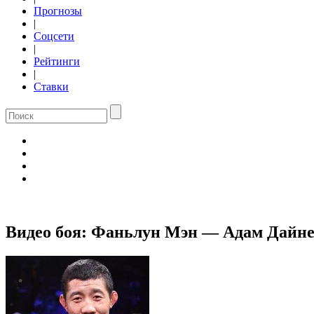
Прогнозы
|
Соцсети
|
Рейтинги
|
Ставки
Видео боя: Фаньлун Мэн — Адам Дайне