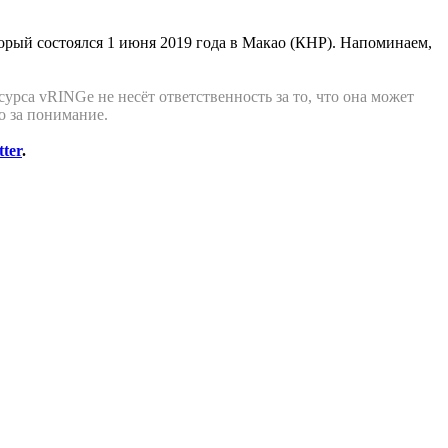
торый состоялся 1 июня 2019 года в Макао (КНР). Напоминаем,
урса vRINGe не несёт ответственность за то, что она может
о за понимание.
tter
.