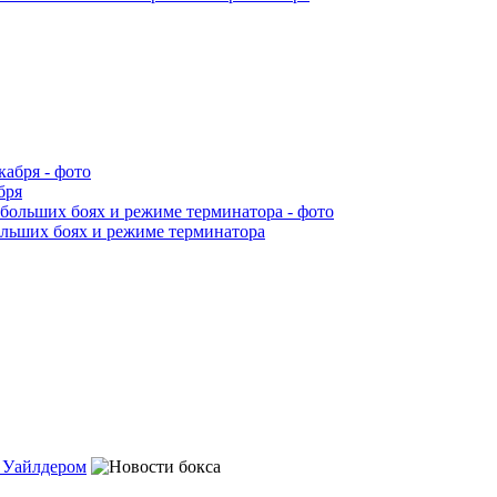
бря
ольших боях и режиме терминатора
с Уайлдером