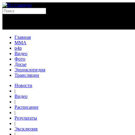
Главная
MMA
p4p
Видео
Фото
Досье
Энциклопедия
Трансляции
Новости
|
Видео
|
Расписание
|
Результаты
|
Эксклюзив
|