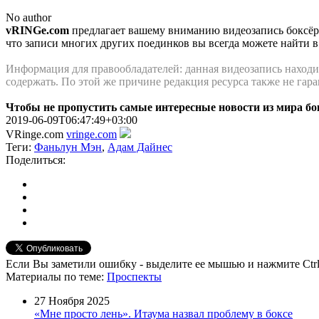
No author
vRINGe.com
предлагает вашему вниманию видеозапись боксё
что записи многих других поединков вы всегда можете найти 
Информация для правообладателей: данная видеозапись находит
содержать. По этой же причинe редакция ресурса также не гар
Чтобы не пропустить самые интересные новости из мира б
2019-06-09T06:47:49+03:00
VRinge.com
vringe.com
Теги:
Фаньлун Мэн
,
Адам Дайнес
Поделиться:
Если Вы заметили ошибку - выделите ее мышью и нажмите Ctrl
Материалы
по теме
:
Проспекты
27 Ноября 2025
«Мне просто лень». Итаума назвал проблему в боксе