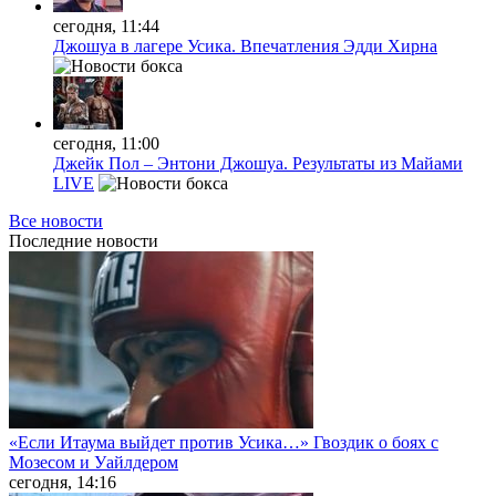
сегодня, 11:44
Джошуа в лагере Усика. Впечатления Эдди Хирна
сегодня, 11:00
Джейк Пол – Энтони Джошуа. Результаты из Майами
LIVE
Все новости
Последние
новости
«Если Итаума выйдет против Усика…» Гвоздик о боях с
Мозесом и Уайлдером
сегодня, 14:16