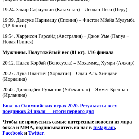
19:24. Закир Сафиуллин (Казахстан) – Леодан Песо (Перу)
19:39. Даисуке Наримацу (Япония) – Фистон Мбайя Мулумба
(ДР Конго)
19:54. Харрисон Гарсайд (Австралия) – Джон Уме (Папуа –
Новая Гвинея)
Мужчины. Полутяжёлый вес (81 кг). 1/16 финала
20:12. Налек Корбай (Венесуэла) – Мохаммед Хумри (Алжир)
20:27. Лука Плантич (Хорватия) – Одаи Аль-Хиндави
(Иордания)
20:42. Дилшодбек Рузметов (Узбекистан) – Эммет Бреннан
(Ирландия)
Бокс на Олимпийских играх 2020. Результаты всех
поединков 24 июля — итоги первого дня
Чтобы не пропустить самые интересные новости из мира
бокса и ММА, подписывайтесь на нас в
Instagram
,
Facebook
и
Twitter
.