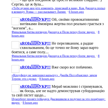
Сергію, це ж була...
«Тебе нужно кое-что изменить, приезжай к нам». Как Джошуа попал
в команду Усика — рассказывает Лапин
·
6 hours ago
xROIx🇺🇦УКР!!!
Ой, своїми провокативними
витівками ймовірна жертва пол реально грається з
"вогнем", а...
Финальная битва взглядов Джошуа и Пола перед боем: видео
·
8
hours ago
xROIx🇺🇦УКР!!!
Не переляканим, а радше
схвильованим, бо це точно не йому зараз варто
боятися, а саме полу....
Финальная битва взглядов Джошуа и Пола перед боем: видео
·
8
hours ago
xROIx🇺🇦УКР!!!
Вже скоро все побачимо.
«Кроуфорд не завершил карьеру». Джейк Пол объяснил, зачем
Теренс это сделал
·
9 hours ago
xROIx🇺🇦УКР!!!
Мераб можливо і стримувався,
як боєць, але не надто демонстрував субординацію
та свій пієтет щодо...
Цукерберг провёл тейкдаун Двалишвили и получил за это пощёчину:
видео
·
9 hours ago