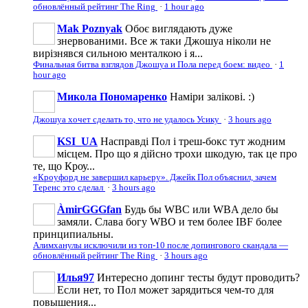
обновлённый рейтинг The Ring
·
1 hour ago
Mak Poznyak
Обоє виглядають дуже
знервованими. Все ж таки Джошуа ніколи не
вирізнявся сильною менталкою і я...
Финальная битва взглядов Джошуа и Пола перед боем: видео
·
1
hour ago
Микола Пономаренко
Наміри залікові. :)
Джошуа хочет сделать то, что не удалось Усику
·
3 hours ago
KSI_UA
Насправді Пол і треш-бокс тут жодним
місцем. Про що я дійсно трохи шкодую, так це про
те, що Кроу...
«Кроуфорд не завершил карьеру». Джейк Пол объяснил, зачем
Теренс это сделал
·
3 hours ago
ÀmirGGGfan
Будь бы WBC или WBA дело бы
замяли. Слава богу WBO и тем более IBF более
принципиальны.
Алимханулы исключили из топ-10 после допингового скандала —
обновлённый рейтинг The Ring
·
3 hours ago
Илья97
Интересно допинг тесты будут проводить?
Если нет, то Пол может зарядиться чем-то для
повышения...