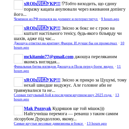
xROIx🇺🇦УКР!!!
⁉️Тобто виходить, що єдину
поразку кацапа анулювали через вживання допінгу
його...
Чемпион из РФ попался на допинге и потерял титул
·
9 hours ago
xROIx🇺🇦УКР!!!
Звісно ж бокс не є грою на
кшталт настільного тенісу, будь-якого більярду чи
шахів, адже під час...
Джошуа ответил на критику Фьюри. И лучше бы он промолчал
·
10
hours ago
mckitamin77@gmail.com
джошуа переляканим
якимсь виглядая...
Финальная битва взглядов Джошуа и Пола перед боем: видео
·
11
hours ago
xROIx🇺🇦УКР!!!
Звісно ж прикро за Цуцумі, тому
нехай швидше видужує. Але головне аби не
травмувалися та не...
Сорван титульный бой в последнем крупном шоу 2025 года
·
13
hours ago
Mak Poznyak
Кудряшов ще той мішок)))
Найгучніша перемога — реванш з таким самим
лісорубом Дуродоллою, якому...
Самые крутые весовые дивизионы в боксе
·
13 hours ago