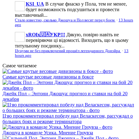
KSI_UA
В случае фиаско у Пола, тем не менее,
будет возможность подсушиться и провести
выставочный...
Стало известно, сколько Джошуа и Пол весят перед боем
·
13 hours
ago
xROIx🇺🇦УКР!!!
Дякую, повірю навіть не
перевіряючи ці відомості. Виходить, що в цьому
титульному поєдинку...
Цуцуми не без приключений прошёл легендарного Донэйра
·
13
hours ago
Самое читаемое
Самые крутые весовые дивизионы в боксе
Джейк Пол – Энтони Джошуа: прогноз и ставки на бой 20
декабря
Цзю прокомментировал победу над Веласкесом, рассуждал о
больших боях и режиме терминатора
Джошуа в команде Усика. Мнение Гроувза