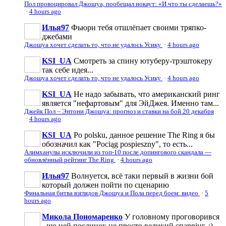
Пол провоцировал Джошуа, пообещал нокаут: «И что ты сделаешь?»
·
4 hours ago
Илья97
Фьюри тебя отшлёпает своими тряпко-
джебами
Джошуа хочет сделать то, что не удалось Усику
·
4 hours ago
KSI_UA
Смотреть за спину ютуберу-трэштокеру
так себе идея...
Джошуа хочет сделать то, что не удалось Усику
·
4 hours ago
KSI_UA
Не надо забывать, что американский ринг
является "нефартовым" для ЭйДжея. Именно там...
Джейк Пол – Энтони Джошуа: прогноз и ставки на бой 20 декабря
·
4 hours ago
KSI_UA
Po polsku, данное решение The Ring я бы
обозначил как "Pociąg pospieszny", то есть...
Алимханулы исключили из топ-10 после допингового скандала —
обновлённый рейтинг The Ring
·
4 hours ago
Илья97
Волнуется, всё таки первый в жизни бой
который должен пойти по сценарию
Финальная битва взглядов Джошуа и Пола перед боем: видео
·
5
hours ago
Микола Пономаренко
У головному проговорився
- що цей поєдинок це просто великий спаррінг. :)