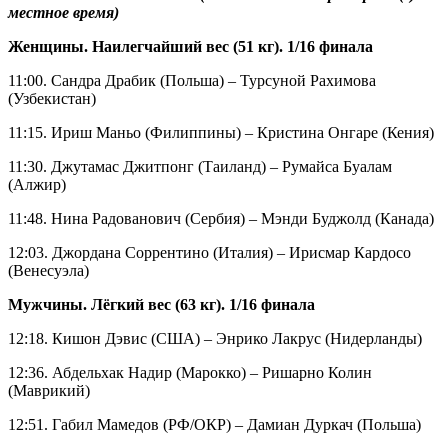
местное время)
Женщины. Наилегчайший вес (51 кг). 1/16 финала
11:00. Сандра Драбик (Польша) – Турсуной Рахимова
(Узбекистан)
11:15. Ириш Маньо (Филиппины) – Кристина Онгаре (Кения)
11:30. Джутамас Джитпонг (Таиланд) – Румайса Буалам
(Алжир)
11:48. Нина Радованович (Сербия) – Мэнди Буджолд (Канада)
12:03. Джордана Соррентино (Италия) – Ирисмар Кардосо
(Венесуэла)
Мужчины. Лёгкий вес (63 кг). 1/16 финала
12:18. Кишон Дэвис (США) – Энрико Лакрус (Нидерланды)
12:36. Абдельхак Надир (Марокко) – Ришарно Колин
(Маврикий)
12:51. Габил Мамедов (РФ/ОКР) – Дамиан Дуркач (Польша)