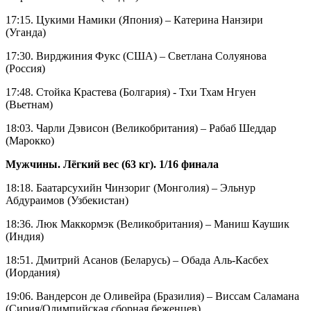
17:15. Цукими Намики (Япония) – Катерина Нанзири
(Уганда)
17:30. Вирджиния Фукс (США) – Светлана Солуянова
(Россия)
17:48. Стойка Крастева (Болгария) - Тхи Тхам Нгуен
(Вьетнам)
18:03. Чарли Дэвисон (Великобритания) – Рабаб Шеддар
(Марокко)
Мужчины. Лёгкий вес (63 кг). 1/16 финала
18:18. Баатарсухийн Чинзориг (Монголия) – Эльнур
Абдураимов (Узбекистан)
18:36. Люк Маккормэк (Великобритания) – Маниш Каушик
(Индия)
18:51. Дмитрий Асанов (Беларусь) – Обада Аль-Касбех
(Иордания)
19:06. Вандерсон де Оливейра (Бразилия) – Виссам Саламана
(Сирия/Олимпийская сборная беженцев)