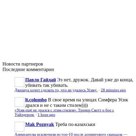
Новости
партнеров
Последние
комментарии
Павло Гайдай
Ээ нет, дружок. Давай уже до конца,
убивать так убивать.
Джошуа хочет сделать то, что не удалось Усику
·
28 minutes ago
lt.columbo
В свое время на улицах Симфера Усик
дрался и не с таким стилем))))
«Усик ещё не дрался с этим стилем». Тренер Скотт о бое с
Уайлдером
·
1 hour ago
Mak Poznyak
Треба по-казахськи
Алимханулы исключили из топ-10 после допингового скандала —