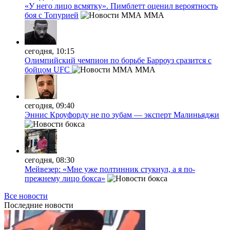
«У него лицо всмятку». Пимблетт оценил вероятность
боя с Топурией
MMA
сегодня, 10:15
Олимпийский чемпион по борьбе Барроуз сразится с
бойцом UFC
MMA
сегодня, 09:40
Эннис Кроуфорду не по зубам — эксперт Малиньяджи
сегодня, 08:30
Мейвезер: «Мне уже полтинник стукнул, а я по-
прежнему лицо бокса»
Все новости
Последние
новости