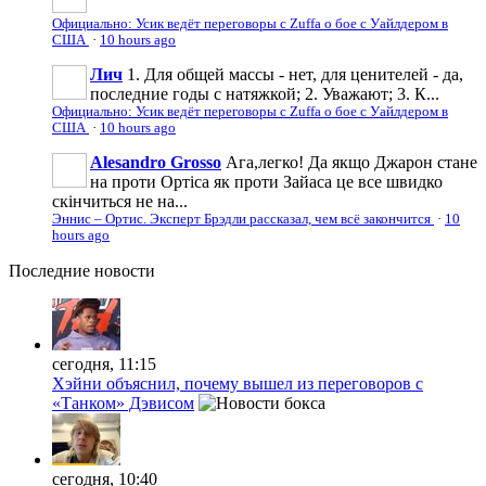
Официально: Усик ведёт переговоры с Zuffa о бое с Уайлдером в
США
·
10 hours ago
Лич
1. Для общей массы - нет, для ценителей - да,
последние годы с натяжкой; 2. Уважают; 3. К...
Официально: Усик ведёт переговоры с Zuffa о бое с Уайлдером в
США
·
10 hours ago
Alesandro Grosso
Ага,легко! Да якщо Джарон стане
на проти Ортіса як проти Зайаса це все швидко
скінчиться не на...
Эннис – Ортис. Эксперт Брэдли рассказал, чем всё закончится
·
10
hours ago
Последние
новости
сегодня, 11:15
Хэйни объяснил, почему вышел из переговоров с
«Танком» Дэвисом
сегодня, 10:40