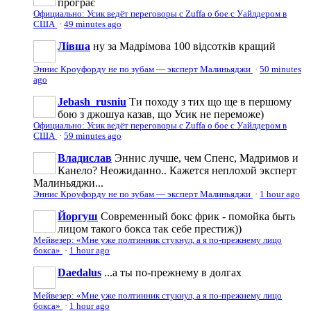
програє
Официально: Усик ведёт переговоры с Zuffa о бое с Уайлдером в
США
·
49 minutes ago
Лівша
ну за Мадрімова 100 відсотків кращий
Эннис Кроуфорду не по зубам — эксперт Малиньяджи
·
50 minutes
ago
Jebash_rusniu
Ти походу з тих що ще в першому
бою з джошуа казав, що Усик не переможе)
Официально: Усик ведёт переговоры с Zuffa о бое с Уайлдером в
США
·
59 minutes ago
Владислав
Эннис лучше, чем Спенс, Мадримов и
Канело? Неожиданно.. Кажется неплохой эксперт
Малиньяджи...
Эннис Кроуфорду не по зубам — эксперт Малиньяджи
·
1 hour ago
Йоргуш
Современный бокс фрик - помойка быть
лицом такого бокса так себе престиж))
Мейвезер: «Мне уже полтинник стукнул, а я по-прежнему лицо
бокса»
·
1 hour ago
Daedalus
...а ты по-прежнему в долгах
Мейвезер: «Мне уже полтинник стукнул, а я по-прежнему лицо
бокса»
·
1 hour ago