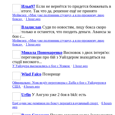
Илья97
Если не вернётся то придется бомжевать в
итоге. Так что да, решение ещё не принято
Мейвезер: «Мне уже полтинник стукнул, а я по-прежнему лицо
бокса»
·
1 hour ago
Владислав
Судя по новостям, лицу бокса скоро
только и останется, что пиздить деньги. Авансы за
бои с...
Мейвезер: «Мне уже полтинник стукнул, а я по-прежнему лицо
бокса»
·
1 hour ago
Микола Пономаренко
Висновок з двох інтерв'ю:
переговори про бій з Уайлдером знаходяться на
стадії високого...
У Уайлдера высказались о бое с Усиком
·
1 hour ago
Wlad Falco
Позорище
Официально: Усик ведёт переговоры с Zuffa о бое с Уайлдером в
США
·
4 hours ago
Urfin
У Ангуло уже 2 боя в bkfc есть
Ещё один экс-чемпион по боксу перешёл в кулачный спорт
·
6 hours
ago