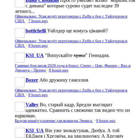
Ваня Симакин
Просто умиляет колво "моралистов
с дивана" которые сурово судят наследие 39
летнего...
Официально: Усик ведёт переговоры с Zuffa о бое с Уайлдером в
США
·
7 hours ago
bottichelli
Уайлдер ще комусь цікавий?
Официально: Усик ведёт переговоры с Zuffa о бое с Уайлдером в
США
·
8 hours ago
KSI_UA
"Випускайте
хряка
" Геннадия.
Главные бои июля 2026 года в боксе: Спенс – Цзю, Фьюри – Вах и
Джошуа – Пренга
·
8 hours ago
Boxer
Або дружину гамселив
Официально: Усик ведёт переговоры с Zuffa о бое с Уайлдером в
США
·
8 hours ago
Valley
Во, старый кадр, Бредли выглядит
адекватно. Сравнить с свежими так видно что он
наркоман.
Брэдли нашёл усиление для команды Энниса
·
9 hours ago
KSI_UA
Він уже знокаутував, Дюбуа. А той
ЕйДжея і Хрговіча, на хвилиночку. А Хрговіч