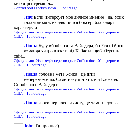
китайця переміг, а...
Сорван бой Гассиев-Йока
·
9 hours ago
Лич
Если интерсует мое личное мнение - да, Усик
талантливый, выдающийся боксер, благодаря
характеру и...
Официально: Усик ведёт переговоры с Zuffa о бое с Уайлдером в
США
·
10 hours ago
Лівша
Буду вболівати за Вайлдера, бо Усик і його
команда хитро втекли від Кабаєла, щоб зберегти
свій...
Официально: Усик ведёт переговоры с Zuffa о бое с Уайлдером в
США
·
10 hours ago
Лівша
головна мета Усика - це піти
непереможним. Саме тому він втік від Кабаєла.
Сподіваюсь Вайлдер в...
Официально: Усик ведёт переговоры с Zuffa о бое с Уайлдером в
США
·
10 hours ago
Лівша
якого першого захисту, це чемп надовго
Официально: Усик ведёт переговоры с Zuffa о бое с Уайлдером в
США
·
10 hours ago
John
Ти про що?)