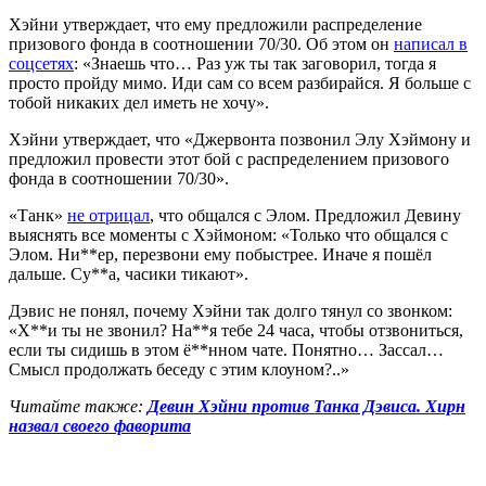
Хэйни утверждает, что ему предложили распределение
призового фонда в соотношении 70/30. Об этом он
написал в
соцсетях
: «Знаешь что… Раз уж ты так заговорил, тогда я
просто пройду мимо. Иди сам со всем разбирайся. Я больше с
тобой никаких дел иметь не хочу».
Хэйни утверждает, что «Джервонта позвонил Элу Хэймону и
предложил провести этот бой с распределением призового
фонда в соотношении 70/30».
«Танк»
не отрицал
, что общался с Элом. Предложил Девину
выяснять все моменты с Хэймоном: «Только что общался с
Элом. Ни**ер, перезвони ему побыстрее. Иначе я пошёл
дальше. Су**а, часики тикают».
Дэвис не понял, почему Хэйни так долго тянул со звонком:
«Х**и ты не звонил? На**я тебе 24 часа, чтобы отзвониться,
если ты сидишь в этом ё**нном чате. Понятно… Зассал…
Смысл продолжать беседу с этим клоуном?..»
Читайте также:
Девин Хэйни против Танка Дэвиса. Хирн
назвал своего фаворита