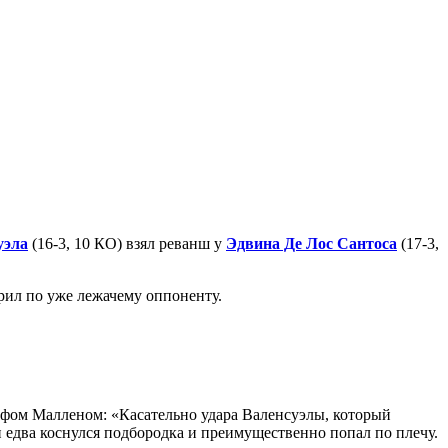
уэла
(16-3, 10 КО) взял реванш у
Эдвина Де Лос Сантоса
(17-3,
рил по уже лежачему оппоненту.
фом Малленом: «Касательно удара Валенсуэлы, который
он едва коснулся подбородка и преимущественно попал по плечу.