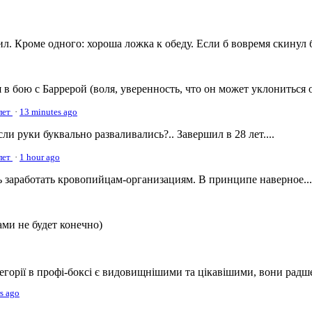
. Кроме одного: хороша ложка к обеду. Если б вовремя скинул б
в бою с Баррерой (воля, уверенность, что он может уклониться от
лет
·
13 minutes ago
и руки буквально разваливались?.. Завершил в 28 лет....
лет
·
1 hour ago
ь заработать кровопийцам-организациям. В принципе наверное...
ами не будет конечно)
атегорії в профі-боксі є видовищнішими та цікавішими, вони радше
s ago