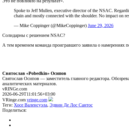
Это не повлияло на результат».
Spoke to Jeff Mullen, executive director of the NSAC. Regardi
chain and mostly connected with the shoulder. No impact on re
— Mike Coppinger (@MikeCoppinger)
June 29, 2026
Солидарны с решением NSAC?
А тем временем команда проигравшего заявила о намерениях по
Святослав «Pobedkin» Осипов
Святослав Осипов — заместитель главного редактора. Обозрева
аналитических материалов.
vRINGe.com
2026-06-29T11:01:56+03:00
VRinge.com
vringe.com
Теги:
Хосе Валенсуэла
,
Эдвин Де Лос Сантос
Поделиться: