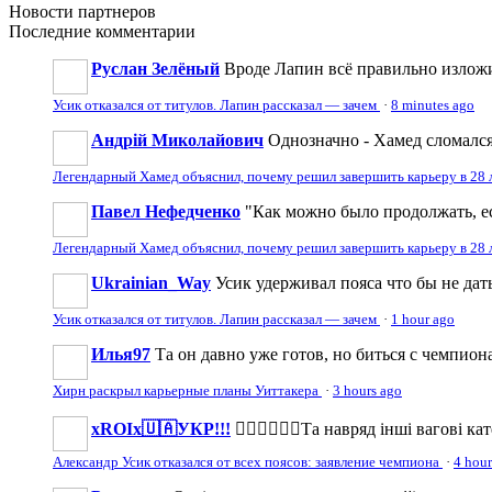
Новости
партнеров
Последние
комментарии
Руслан Зелёный
Вроде Лапин всё правильно изложил
Усик отказался от титулов. Лапин рассказал — зачем
·
8 minutes ago
Андрій Миколайович
Однозначно - Хамед сломался 
Легендарный Хамед объяснил, почему решил завершить карьеру в 28 
Павел Нефедченко
"Как можно было продолжать, есл
Легендарный Хамед объяснил, почему решил завершить карьеру в 28 
Ukrainian_Way
Усик удерживал пояса что бы не дат
Усик отказался от титулов. Лапин рассказал — зачем
·
1 hour ago
Илья97
Та он давно уже готов, но биться с чемпион
Хирн раскрыл карьерные планы Уиттакера
·
3 hours ago
xROIx🇺🇦УКР!!!
☝🏼🥊👊🏼❕Та навряд інші вагові к
Александр Усик отказался от всех поясов: заявление чемпиона
·
4 hour