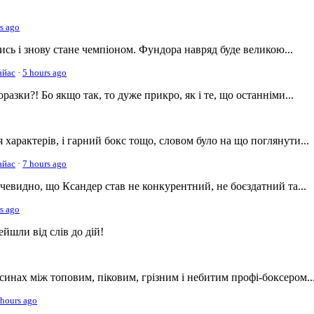
s ago
ись і знову стане чемпіоном. Фундора навряд буде великою...
айас
·
5 hours ago
разки?! Бо якщо так, то дуже прикро, як і те, що останніми...
ння характерів, і гарний бокс тощо, словом було на що поглянути...
айас
·
7 hours ago
очевидно, що Ксандер став не конкурентний, не боєздатний та...
s ago
ейшли від слів до дій!
синах між топовим, піковим, грізним і небитим профі-боксером..
 hours ago