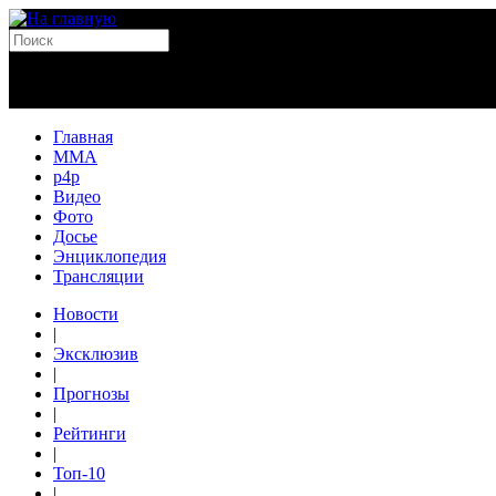
Главная
MMA
p4p
Видео
Фото
Досье
Энциклопедия
Трансляции
Новости
|
Эксклюзив
|
Прогнозы
|
Рейтинги
|
Топ-10
|