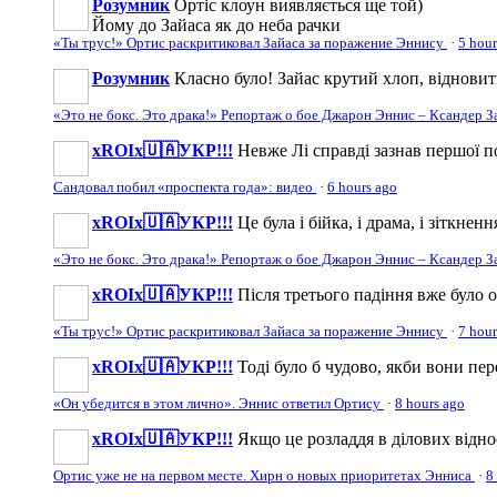
Розумник
Ортіс клоун виявляється ще той)
Йому до Зайаса як до неба рачки
«Ты трус!» Ортис раскритиковал Зайаса за поражение Эннису
·
5 hour
Розумник
Класно було! Зайас крутий хлоп, відновит
«Это не бокс. Это драка!» Репортаж о бое Джарон Эннис – Ксандер З
xROIx🇺🇦УКР!!!
Невже Лі справді зазнав першої по
Сандовал побил «проспекта года»: видео
·
6 hours ago
xROIx🇺🇦УКР!!!
Це була і бійка, і драма, і зіткне
«Это не бокс. Это драка!» Репортаж о бое Джарон Эннис – Ксандер З
xROIx🇺🇦УКР!!!
Після третього падіння вже було 
«Ты трус!» Ортис раскритиковал Зайаса за поражение Эннису
·
7 hour
xROIx🇺🇦УКР!!!
Тоді було б чудово, якби вони пер
«Он убедится в этом лично». Эннис ответил Ортису
·
8 hours ago
xROIx🇺🇦УКР!!!
Якщо це розладдя в ділових відно
Ортис уже не на первом месте. Хирн о новых приоритетах Энниса
·
8