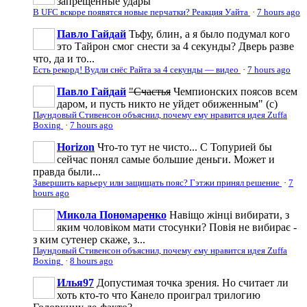
запрещенные удары
В UFC вскоре появятся новые перчатки? Реакция Уайта
·
7 hours ago
Павло Гайдай
Тьфу, блин, а я было подумал кого
это Тайрон смог снести за 4 секунды? Дверь разве
что, да и то...
Есть рекорд! Вудли снёс Райта за 4 секунды — видео
·
7 hours ago
Павло Гайдай
"Счастья
Чемпионских поясов всем
даром, и пусть никто не уйдет обиженным" (с)
Паундовый Стивенсон объяснил, почему ему нравится идея Zuffa
Boxing
·
7 hours ago
Horizon
Что-то тут не чисто... С Топурией бы
сейчас понял самые большие деньги. Может и
правда были...
Завершить карьеру или защищать пояс? Гэтжи принял решение
·
7
hours ago
Микола Пономаренко
Навіщо жінці вибирати, з
яким чоловіком мати стосунки? Повія не вибирає -
з ким сутенер скаже, з...
Паундовый Стивенсон объяснил, почему ему нравится идея Zuffa
Boxing
·
8 hours ago
Илья97
Допустимая точка зрения. Но считает ли
хоть кто-то что Канело проиграл трилогию