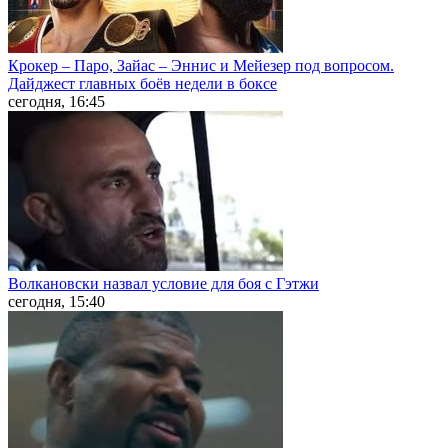
Крокер – Паро, Зайас – Эннис и Мейезер под вопросом.
Дайджест главных боёв недели в боксе
сегодня, 16:45
Волкановски назвал условие для боя с Гэтжи
сегодня, 15:40