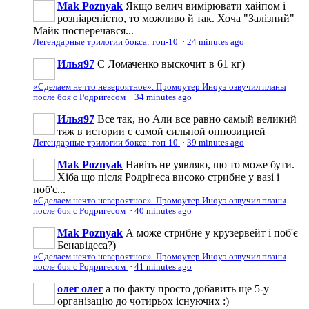
Mak Poznyak
Якщо велич вимірювати хайпом і
розпіареністю, то можливо й так. Хоча "Залізний"
Майк посперечався...
Легендарные трилогии бокса: топ-10
·
24 minutes ago
Илья97
С Ломаченко выскочит в 61 кг)
«Сделаем нечто невероятное». Промоутер Иноуэ озвучил планы
после боя с Родригесом
·
34 minutes ago
Илья97
Все так, но Али все равно самый великий
тяж в истории с самой сильной оппозицией
Легендарные трилогии бокса: топ-10
·
39 minutes ago
Mak Poznyak
Навіть не уявляю, що то може бути.
Хіба що після Родрігеса високо стрибне у вазі і
поб'є...
«Сделаем нечто невероятное». Промоутер Иноуэ озвучил планы
после боя с Родригесом
·
40 minutes ago
Mak Poznyak
А може стрибне у крузервейт і поб'є
Бенавідеса?)
«Сделаем нечто невероятное». Промоутер Иноуэ озвучил планы
после боя с Родригесом
·
41 minutes ago
олег олег
а по факту просто добавить ще 5-у
організацію до чотирьох існуючих :)