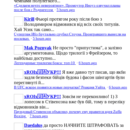
чемпами полулегкого...
«Сделаем нечто невероятное». Промоутер Иноуэ озвучил планы
после боя с Родригесом
·
5 hours ago
Kirill
Фьюрі протягом року після бою з
Володимиром відмовився від всіх своїх титулів.
Хай Усик так само...
Супертяж Ибэ брутально срубил Стоуна. Проигравшего вынесли на
носилках
·
5 hours ago
Mak Poznyak
Не просто "припустима", а залізно
аргументована. Щодо трилогії з Фрейзером, то
найбільш доступно...
Легендарные трилогии бокса: топ-10
·
6 hours ago
xROIx🇺🇦УКР!!!
Я вже давно тут писав, що якби
задля безпеки бійців будова і фасон шінгартів були
переглянуті й...
В UFC вскоре появятся новые перчатки? Реакция Уайта
·
6 hours ago
xROIx🇺🇦УКР!!!
Зовсім не переконливо! 1) З
лопесом в Стівенсона вже був бій, тому в переліку
відмовників він...
Паундовый Стивенсон объяснил, почему ему нравится идея Zuffa
Boxing
·
7 hours ago
Daedalus
да просто НАЧНИТЕ ШТРАФОВАТЬ за