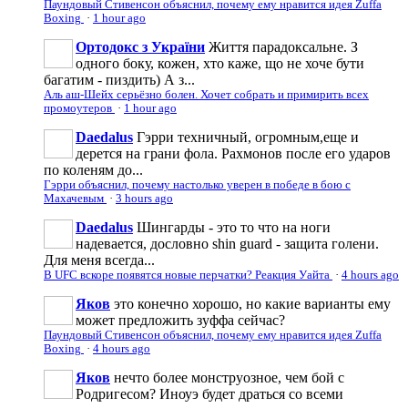
Паундовый Стивенсон объяснил, почему ему нравится идея Zuffa
Boxing
·
1 hour ago
Ортодокс з України
Життя парадоксальне. З
одного боку, кожен, хто каже, що не хоче бути
багатим - пиздить) А з...
Аль аш-Шейх серьёзно болен. Хочет собрать и примирить всех
промоутеров
·
1 hour ago
Daedalus
Гэрри техничный, огромным,еще и
дерется на грани фола. Рахмонов после его ударов
по коленям до...
Гэрри объяснил, почему настолько уверен в победе в бою с
Махачевым
·
3 hours ago
Daedalus
Шингарды - это то что на ноги
надевается, дословно shin guard - защита голени.
Для меня всегда...
В UFC вскоре появятся новые перчатки? Реакция Уайта
·
4 hours ago
Яков
это конечно хорошо, но какие варианты ему
может предложить зуффа сейчас?
Паундовый Стивенсон объяснил, почему ему нравится идея Zuffa
Boxing
·
4 hours ago
Яков
нечто более монструозное, чем бой с
Родригесом? Иноуэ будет драться со всеми