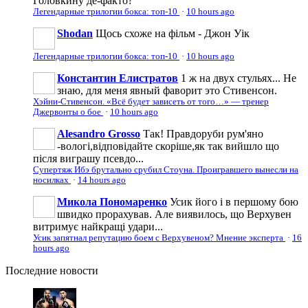
Головкину де-факто?
Легендарные трилогии бокса: топ-10
·
10 hours ago
Shodan
Щось схоже на фільм - Джон Уік
Легендарные трилогии бокса: топ-10
·
10 hours ago
Константин Елистратов
1 ж на двух стульях... Не
знаю, для меня явный фаворит это Стивенсон.
Хэйни-Стивенсон. «Всё будет зависеть от того…» — тренер
Джервонты о бое
·
10 hours ago
Alesandro Grosso
Так! Правдоруби рум'яно
-вологі,відповідайте скоріше,як так вийшло що
після виграшу псевдо...
Супертяж Ибэ брутально срубил Стоуна. Проигравшего вынесли на
носилках
·
14 hours ago
Микола Пономаренко
Усик його і в першому бою
швидко прорахував. Але виявилось, що Верхувен
витримує найкращі удари...
Усик запятнал репутацию боем с Верхувеном? Мнение эксперта
·
16
hours ago
Последние
новости