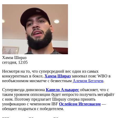
Хамза Шираз
сегодня, 12:05
Несмотря на то, что суперсредний вес один из самых
конкурентных в боксе,
Хамза Шираз
завоевал пояс WBO в
необъяснимом мисматче с безвестным
Алемом Бегичем
.
Суперзвезда дивизиона
Канело Альварес
объясняет, что с
таким уровнем оппозиции будет непросто получить мегафайт
с ним. Поэтому предлагает Ширазу сперва принять
унификацию с чемпионом IBF
Ослейсом Иглесиасом
—
обещает подраться с победителем.