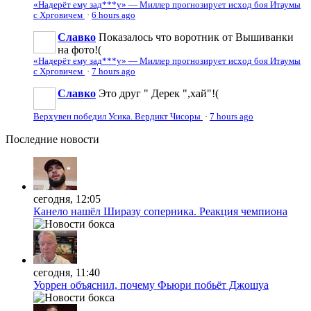
«Надерёт ему зад***у» — Миллер прогнозирует исход боя Итаумы
с Хрговичем
·
6 hours ago
Славко
Показалось что воротник от Вышиванки
на фото!(
«Надерёт ему зад***у» — Миллер прогнозирует исход боя Итаумы
с Хрговичем
·
7 hours ago
Славко
Это друг " Дерек ",хай"!(
Верхувен победил Усика. Вердикт Чисоры
·
7 hours ago
Последние
новости
сегодня, 12:05
Канело нашёл Ширазу соперника. Реакция чемпиона
сегодня, 11:40
Уоррен объяснил, почему Фьюри побьёт Джошуа