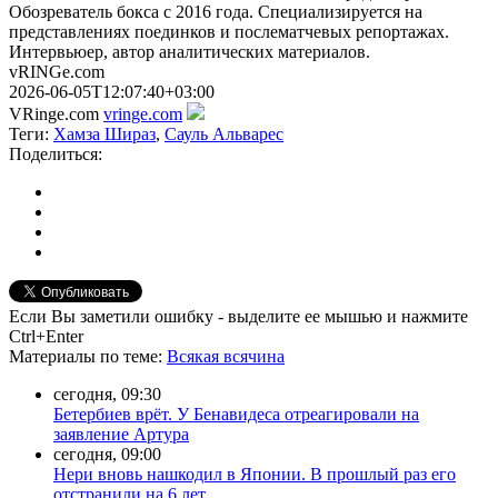
Обозреватель бокса с 2016 года. Специализируется на
представлениях поединков и послематчевых репортажах.
Интервьюер, автор аналитических материалов.
vRINGe.com
2026-06-05T12:07:40+03:00
VRinge.com
vringe.com
Теги:
Хамза Шираз
,
Сауль Альварес
Поделиться:
Если Вы заметили ошибку - выделите ее мышью и нажмите
Ctrl+Enter
Материалы
по теме
:
Всякая всячина
сегодня, 09:30
Бетербиев врёт. У Бенавидеса отреагировали на
заявление Артура
сегодня, 09:00
Нери вновь нашкодил в Японии. В прошлый раз его
отстранили на 6 лет