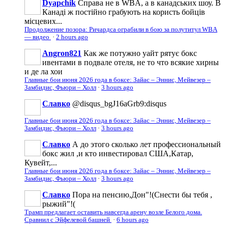
Dyapchik
Справа не в WBA, а в канадських шоу. В
Канаді ж постійно грабують на користь бойців
місцевих...
Продолжение позора: Ричардса ограбили в бою за полутитул WBA
— видео
·
2 hours ago
Angron821
Как же потужно уайт рятує бокс
ивентами в подвале отеля, не то что всякие хирны
и де ла хои
Главные бои июня 2026 года в боксе: Зайас – Эннис, Мейвезер –
Замбидис, Фьюри – Холл
·
3 hours ago
Славко
@disqus_bgJ16aGrb9:disqus
Главные бои июня 2026 года в боксе: Зайас – Эннис, Мейвезер –
Замбидис, Фьюри – Холл
·
3 hours ago
Славко
А до этого сколько лет профессиональный
бокс жил ,и кто инвестировал США,Катар,
Кувейт,...
Главные бои июня 2026 года в боксе: Зайас – Эннис, Мейвезер –
Замбидис, Фьюри – Холл
·
3 hours ago
Славко
Пора на пенсию,Дон"!(Снести бы тебя ,
рыжий"!(
Трамп предлагает оставить навсегда арену возле Белого дома.
Сравнил с Эйфелевой башней
·
6 hours ago