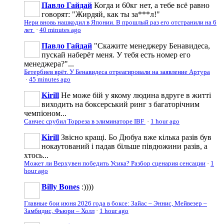
Павло Гайдай
Когда и 60кг нет, а тебе всё равно
говорят: "Жирдяй, как ты за***л!"
Нери вновь нашкодил в Японии. В прошлый раз его отстранили на 6
лет
·
40 minutes ago
Павло Гайдай
"Скажите менеджеру Бенавидеса,
пускай наберёт меня. У тебя есть номер его
менеджера?"...
Бетербиев врёт. У Бенавидеса отреагировали на заявление Артура
·
45 minutes ago
Kirill
Не може бій у якому людина вдруге в житті
виходить на боксерський ринг з багаторічним
чемпіоном...
Санчес срубил Торреза в элиминаторе IBF
·
1 hour ago
Kirill
Звісно кращі. Бо Дюбуа вже кілька разів був
нокаутований і падав більше півдюжини разів, а
хтось...
Может ли Верхувен победить Усика? Разбор сценария сенсации
·
1
hour ago
Billy Bones
:))))
Главные бои июня 2026 года в боксе: Зайас – Эннис, Мейвезер –
Замбидис, Фьюри – Холл
·
1 hour ago