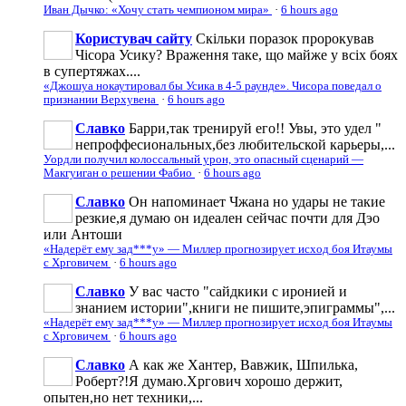
Иван Дычко: «Хочу стать чемпионом мира»
·
6 hours ago
Користувач сайту
Скільки поразок пророкував
Чісора Усику? Враження таке, що майже у всіх боях
в супертяжах....
«Джошуа нокаутировал бы Усика в 4-5 раунде». Чисора поведал о
признании Верхувена
·
6 hours ago
Славко
Барри,так тренируй его!! Увы, это удел "
непроффесиональных,без любительской карьеры,...
Уордли получил колоссальный урон, это опасный сценарий —
Макгуиган о решении Фабио
·
6 hours ago
Славко
Он напоминает Чжана но удары не такие
резкие,я думаю он идеален сейчас почти для Дэо
или Антоши
«Надерёт ему зад***у» — Миллер прогнозирует исход боя Итаумы
с Хрговичем
·
6 hours ago
Славко
У вас часто "сайдкики с иронией и
знанием истории",книги не пишите,эпиграммы",...
«Надерёт ему зад***у» — Миллер прогнозирует исход боя Итаумы
с Хрговичем
·
6 hours ago
Славко
А как же Хантер, Вавжик, Шпилька,
Роберт?!Я думаю.Хргович хорошо держит,
опытен,но нет техники,...