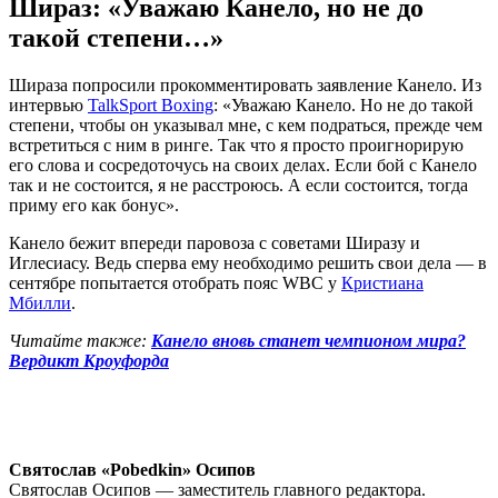
Шираз: «Уважаю Канело, но не до
такой степени…»
Шираза попросили прокомментировать заявление Канело. Из
интервью
TalkSport Boxing
: «Уважаю Канело. Но не до такой
степени, чтобы он указывал мне, с кем подраться, прежде чем
встретиться с ним в ринге. Так что я просто проигнорирую
его слова и сосредоточусь на своих делах. Если бой с Канело
так и не состоится, я не расстроюсь. А если состоится, тогда
приму его как бонус».
Канело бежит впереди паровоза с советами Ширазу и
Иглесиасу. Ведь сперва ему необходимо решить свои дела — в
сентябре попытается отобрать пояс WBC у
Кристиана
Мбилли
.
Читайте также:
Канело вновь станет чемпионом мира?
Вердикт Кроуфорда
Святослав «Pobedkin» Осипов
Святослав Осипов — заместитель главного редактора.