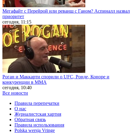
Мегафайт с Перейрой или реванш с Ганом? Аспиналл назвал
приоритет
сегодня, 11:15
Роган и Маккарти спорили о UFC, Ронде, Коноре и
конкуренции в ММА
сегодня, 10:40
Все новости
Правила перепечатки
О нас
Журналистская хартия
Обратная связь
Правила использования
Polska wersja Vringe