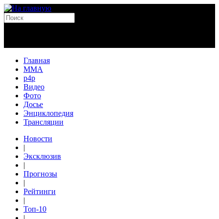
Главная
MMA
p4p
Видео
Фото
Досье
Энциклопедия
Трансляции
Новости
|
Эксклюзив
|
Прогнозы
|
Рейтинги
|
Топ-10
|