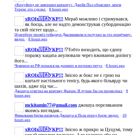
«Кроуфорд не завершил карьеру». Джейк Пол объяснил, зачем
Теренс это сделал
·
8 hours ago
xROIx🇺🇦УКР!!!
Мераб можливо і стримувався,
як боєць, але не надто демонстрував субординацію
та свій пієтет щодо...
Цукерберг провёл тейкдаун Двалишвили и получил за это пощёчину:
видео
·
8 hours ago
xROIx🇺🇦УКР!!!
⁉️Тобто виходить, що єдину
поразку кацапа анулювали через вживання допінгу
його...
Чемпион из РФ попался на допинге и потерял титул
·
8 hours ago
xROIx🇺🇦УКР!!!
Звісно ж бокс не є грою на
кшталт настільного тенісу, будь-якого більярду чи
шахів, адже під час...
Джошуа ответил на критику Фьюри. И лучше бы он промолчал
·
9
hours ago
mckitamin77@gmail.com
джошуа переляканим
якимсь виглядая...
Финальная битва взглядов Джошуа и Пола перед боем: видео
·
10
hours ago
xROIx🇺🇦УКР!!!
Звісно ж прикро за Цуцумі, тому
нехай швидше видужує. Але головне аби не