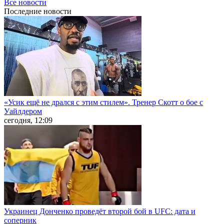
Все новости
Последние
новости
«Усик ещё не дрался с этим стилем». Тренер Скотт о бое с
Уайлдером
сегодня, 12:09
Украинец Донченко проведёт второй бой в UFC: дата и
соперник