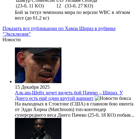
Шакур Стивенсон
UD
Уильям Сепеда
(23-0, 11 KO)
12
(33-0, 27 KO)
Бой за титул чемпиона мира по версии WBC в лёгком
весе (до 61,2 кг)
Показать все публикации по Хамза Шираз в рубрике
"Эксклюзив"
Новости
15 Декабря 2025
Аль аш-Шейх хочет видеть бой Пачеко – Шираз. У
Диего есть ещё один крутой вариант
На выходных в Стоктоне (США) в главном бою ивента
от Эдди Хирна (Matchroom) топ-контендер
суперсреднего веса Диего Пачеко (25-0, 18 КО) побыв...