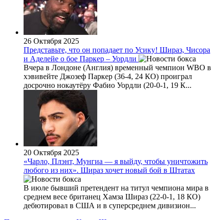
26 Октября 2025
Представьте, что он попадает по Усику! Шираз, Чисора
и Аделейе о бое Паркер – Уордли
Вчера в Лондоне (Англия) временный чемпион WBO в
хэвивейте Джозеф Паркер (36-4, 24 КО) проиграл
досрочно нокаутёру Фабио Уордли (20-0-1, 19 К...
20 Октября 2025
«Чарло, Плэнт, Мунгиа — я выйду, чтобы уничтожить
любого из них». Шираз хочет новый бой в Штатах
В июле бывший претендент на титул чемпиона мира в
среднем весе британец Хамза Шираз (22-0-1, 18 КО)
дебютировал в США и в суперсреднем дивизион...