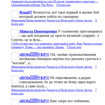
Алимханулы исключили из топ-10 после допингового скандала —
обновлённый рейтинг The Ring
·
3 hours ago
Илья97
Волнуется, всё таки первый в жизни бой
который должен пойти по сценарию
Финальная битва взглядов Джошуа и Пола перед боем: видео
·
4
hours ago
Микола Пономаренко
У головному проговорився
- що цей поєдинок це просто великий спаррінг. :)
Сергію, це ж була...
«Тебе нужно кое-что изменить, приезжай к нам». Как Джошуа попал
в команду Усика — рассказывает Лапин
·
5 hours ago
xROIx🇺🇦УКР!!!
Ой, своїми провокативними
витівками ймовірна жертва пол реально грається з
"вогнем", а...
Финальная битва взглядов Джошуа и Пола перед боем: видео
·
7
hours ago
xROIx🇺🇦УКР!!!
Не переляканим, а радше
схвильованим, бо це точно не йому зараз варто
боятися, а саме полу....
Финальная битва взглядов Джошуа и Пола перед боем: видео
·
7
hours ago
xROIx🇺🇦УКР!!!
Вже скоро все побачимо.