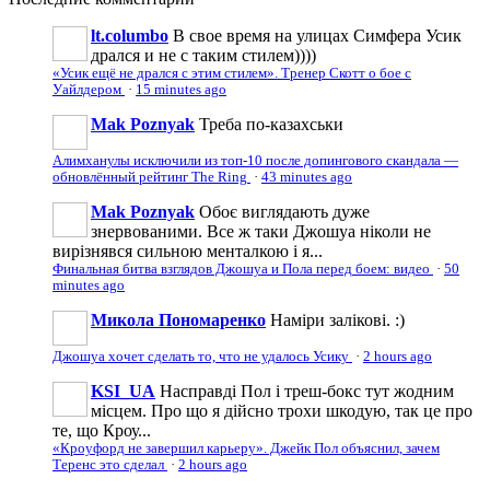
lt.columbo
В свое время на улицах Симфера Усик
дрался и не с таким стилем))))
«Усик ещё не дрался с этим стилем». Тренер Скотт о бое с
Уайлдером
·
15 minutes ago
Mak Poznyak
Треба по-казахськи
Алимханулы исключили из топ-10 после допингового скандала —
обновлённый рейтинг The Ring
·
43 minutes ago
Mak Poznyak
Обоє виглядають дуже
знервованими. Все ж таки Джошуа ніколи не
вирізнявся сильною менталкою і я...
Финальная битва взглядов Джошуа и Пола перед боем: видео
·
50
minutes ago
Микола Пономаренко
Наміри залікові. :)
Джошуа хочет сделать то, что не удалось Усику
·
2 hours ago
KSI_UA
Насправді Пол і треш-бокс тут жодним
місцем. Про що я дійсно трохи шкодую, так це про
те, що Кроу...
«Кроуфорд не завершил карьеру». Джейк Пол объяснил, зачем
Теренс это сделал
·
2 hours ago