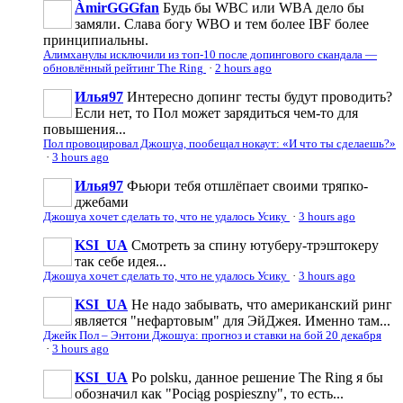
ÀmirGGGfan
Будь бы WBC или WBA дело бы
замяли. Слава богу WBO и тем более IBF более
принципиальны.
Алимханулы исключили из топ-10 после допингового скандала —
обновлённый рейтинг The Ring
·
2 hours ago
Илья97
Интересно допинг тесты будут проводить?
Если нет, то Пол может зарядиться чем-то для
повышения...
Пол провоцировал Джошуа, пообещал нокаут: «И что ты сделаешь?»
·
3 hours ago
Илья97
Фьюри тебя отшлёпает своими тряпко-
джебами
Джошуа хочет сделать то, что не удалось Усику
·
3 hours ago
KSI_UA
Смотреть за спину ютуберу-трэштокеру
так себе идея...
Джошуа хочет сделать то, что не удалось Усику
·
3 hours ago
KSI_UA
Не надо забывать, что американский ринг
является "нефартовым" для ЭйДжея. Именно там...
Джейк Пол – Энтони Джошуа: прогноз и ставки на бой 20 декабря
·
3 hours ago
KSI_UA
Po polsku, данное решение The Ring я бы
обозначил как "Pociąg pospieszny", то есть...