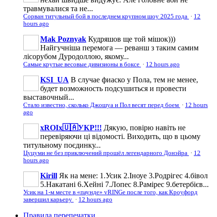
травмувалися та не...
Сорван титульный бой в последнем крупном шоу 2025 года
·
12
hours ago
Mak Poznyak
Кудряшов ще той мішок)))
Найгучніша перемога — реванш з таким самим
лісорубом Дуродоллою, якому...
Самые крутые весовые дивизионы в боксе
·
12 hours ago
KSI_UA
В случае фиаско у Пола, тем не менее,
будет возможность подсушиться и провести
выставочный...
Стало известно, сколько Джошуа и Пол весят перед боем
·
12 hours
ago
xROIx🇺🇦УКР!!!
Дякую, повірю навіть не
перевіряючи ці відомості. Виходить, що в цьому
титульному поєдинку...
Цуцуми не без приключений прошёл легендарного Донэйра
·
12
hours ago
Kirill
Як на мене: 1.Усик 2.Іноуе 3.Родрігес 4.бівол
5.Накатані 6.Хейні 7.Лопес 8.Рамірес 9.бетербієв...
Усик на 1-м месте в «паунде» vRINGe после того, как Кроуфорд
завершил карьеру
·
12 hours ago
Правила перепечатки