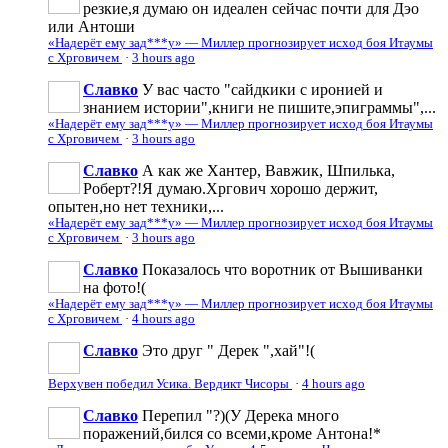
резкие,я думаю он идеален сейчас почти для Дэо
или Антоши
«Надерёт ему зад***у» — Миллер прогнозирует исход боя Итаумы
с Хрговичем
·
3 hours ago
Славко
У вас часто "сайдкики с иронией и
знанием истории",книги не пишите,эпиграммы",...
«Надерёт ему зад***у» — Миллер прогнозирует исход боя Итаумы
с Хрговичем
·
3 hours ago
Славко
А как же Хантер, Вавжик, Шпилька,
Роберт?!Я думаю.Хргович хорошо держит,
опытен,но нет техники,...
«Надерёт ему зад***у» — Миллер прогнозирует исход боя Итаумы
с Хрговичем
·
3 hours ago
Славко
Показалось что воротник от Вышиванки
на фото!(
«Надерёт ему зад***у» — Миллер прогнозирует исход боя Итаумы
с Хрговичем
·
4 hours ago
Славко
Это друг " Дерек ",хай"!(
Верхувен победил Усика. Вердикт Чисоры
·
4 hours ago
Славко
Перепил "?)(У Дерека много
поражений,бился со всеми,кроме Антона!*