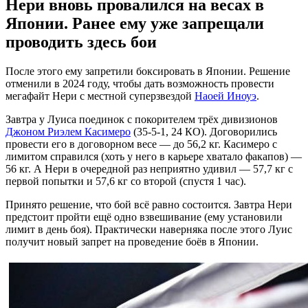
Нери вновь провалился на весах в
Японии. Ранее ему уже запрещали
проводить здесь бои
После этого ему запретили боксировать в Японии. Решение
отменили в 2024 году, чтобы дать возможность провести
мегафайт Нери с местной суперзвездой
Наоей Иноуэ
.
Завтра у Луиса поединок с покорителем трёх дивизионов
Джоном Риэлем Касимеро
(35-5-1, 24 КО). Договорились
провести его в договорном весе — до 56,2 кг. Касимеро с
лимитом справился (хоть у него в карьере хватало факапов) —
56 кг. А Нери в очередной раз неприятно удивил — 57,7 кг с
первой попытки и 57,6 кг со второй (спустя 1 час).
Принято решение, что бой всё равно состоится. Завтра Нери
предстоит пройти ещё одно взвешивание (ему установили
лимит в день боя). Практически наверняка после этого Луис
получит новый запрет на проведение боёв в Японии.