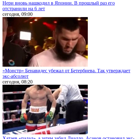
Нери вновь нашкодил в Японии. В прошлый раз его
отстранили на 6 лет
сегодня, 09:00
«Монстр» Бенавидес убежал от Бетербиева. Так утверждает
экс-абсолют
сегодня, 08:20
Хатаев «падал», а затем забил Диалло, Асанов остановил экс-