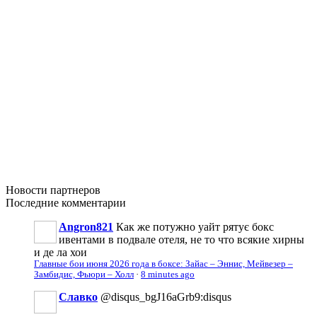
Новости
партнеров
Последние
комментарии
Angron821
Как же потужно уайт рятує бокс
ивентами в подвале отеля, не то что всякие хирны
и де ла хои
Главные бои июня 2026 года в боксе: Зайас – Эннис, Мейвезер –
Замбидис, Фьюри – Холл
·
8 minutes ago
Славко
@disqus_bgJ16aGrb9:disqus