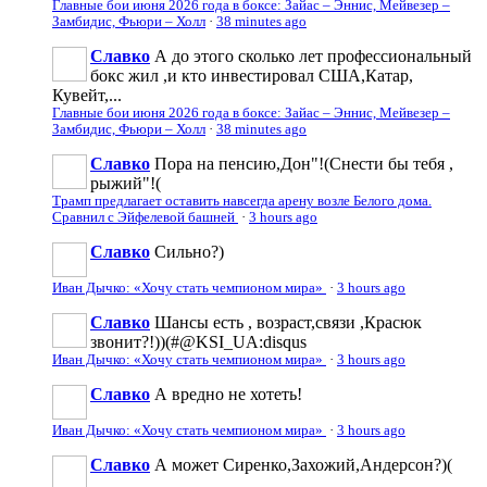
Главные бои июня 2026 года в боксе: Зайас – Эннис, Мейвезер –
Замбидис, Фьюри – Холл
·
38 minutes ago
Славко
А до этого сколько лет профессиональный
бокс жил ,и кто инвестировал США,Катар,
Кувейт,...
Главные бои июня 2026 года в боксе: Зайас – Эннис, Мейвезер –
Замбидис, Фьюри – Холл
·
38 minutes ago
Славко
Пора на пенсию,Дон"!(Снести бы тебя ,
рыжий"!(
Трамп предлагает оставить навсегда арену возле Белого дома.
Сравнил с Эйфелевой башней
·
3 hours ago
Славко
Сильно?)
Иван Дычко: «Хочу стать чемпионом мира»
·
3 hours ago
Славко
Шансы есть , возраст,связи ,Красюк
звонит?!))(#@KSI_UA:disqus
Иван Дычко: «Хочу стать чемпионом мира»
·
3 hours ago
Славко
А вредно не хотеть!
Иван Дычко: «Хочу стать чемпионом мира»
·
3 hours ago
Славко
А может Сиренко,Захожий,Андерсон?)(