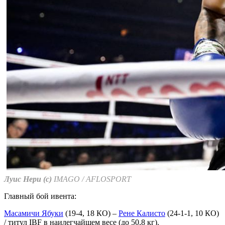
Луис Нери (с)
IMAGO / AFLOSPORT
Главный бой ивента:
Масамичи Ябуки
(19-4, 18 КО) –
Рене Калисто
(24-1-1, 10 КО)
/ титул IBF в наилегчайшем весе (до 50,8 кг).