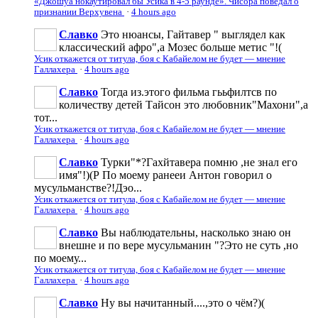
«Джошуа нокаутировал бы Усика в 4-5 раунде». Чисора поведал о
признании Верхувена
·
4 hours ago
Славко
Это нюансы, Гайтавер " выглядел как
классический афро",а Мозес больше метис "!(
Усик откажется от титула, боя с Кабайелом не будет — мнение
Галлахера
·
4 hours ago
Славко
Тогда из.этого фильма гььфилтсв по
количеству детей Тайсон это любовник"Махони",а
тот...
Усик откажется от титула, боя с Кабайелом не будет — мнение
Галлахера
·
4 hours ago
Славко
Турки"*?Гахйтавера помню ,не знал его
имя"!)(Р По моему ранееи Антон говорил о
мусульманстве?!Дэо...
Усик откажется от титула, боя с Кабайелом не будет — мнение
Галлахера
·
4 hours ago
Славко
Вы наблюдательны, насколько знаю он
внешне и по вере мусульманин "?Это не суть ,но
по моему...
Усик откажется от титула, боя с Кабайелом не будет — мнение
Галлахера
·
4 hours ago
Славко
Ну вы начитанный....,это о чём?)(