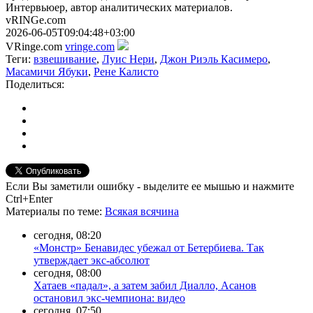
Интервьюер, автор аналитических материалов.
vRINGe.com
2026-06-05T09:04:48+03:00
VRinge.com
vringe.com
Теги:
взвешивание
,
Луис Нери
,
Джон Риэль Касимеро
,
Масамичи Ябуки
,
Рене Калисто
Поделиться:
Если Вы заметили ошибку - выделите ее мышью и нажмите
Ctrl+Enter
Материалы
по теме
:
Всякая всячина
сегодня, 08:20
«Монстр» Бенавидес убежал от Бетербиева. Так
утверждает экс-абсолют
сегодня, 08:00
Хатаев «падал», а затем забил Диалло, Асанов
остановил экс-чемпиона: видео
сегодня, 07:50