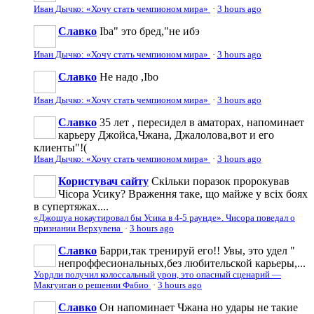
Иван Дычко: «Хочу стать чемпионом мира»
·
3 hours ago
Славко
Iba" это бред,"не ибэ
Иван Дычко: «Хочу стать чемпионом мира»
·
3 hours ago
Славко
Не надо ,Ibo
Иван Дычко: «Хочу стать чемпионом мира»
·
3 hours ago
Славко
35 лет , пересидел в аматорах, напоминает
карьеру Джойса,Чжана, Джалолова,вот и его
клиенты"!(
Иван Дычко: «Хочу стать чемпионом мира»
·
3 hours ago
Користувач сайту
Скільки поразок пророкував
Чісора Усику? Враження таке, що майже у всіх боях
в супертяжах....
«Джошуа нокаутировал бы Усика в 4-5 раунде». Чисора поведал о
признании Верхувена
·
3 hours ago
Славко
Барри,так тренируй его!! Увы, это удел "
непроффесиональных,без любительской карьеры,...
Уордли получил колоссальный урон, это опасный сценарий —
Макгуиган о решении Фабио
·
3 hours ago
Славко
Он напоминает Чжана но удары не такие