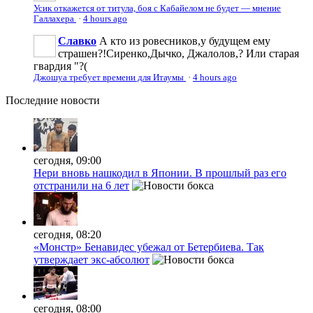
Усик откажется от титула, боя с Кабайелом не будет — мнение
Галлахера
·
4 hours ago
Славко
А кто из ровесников,у будущем ему
страшен?!Сиренко,Дычко, Джалолов,? Или старая
гвардия "?(
Джошуа требует времени для Итаумы
·
4 hours ago
Последние
новости
сегодня, 09:00
Нери вновь нашкодил в Японии. В прошлый раз его
отстранили на 6 лет
сегодня, 08:20
«Монстр» Бенавидес убежал от Бетербиева. Так
утверждает экс-абсолют
сегодня, 08:00