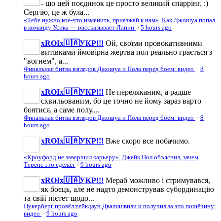
- що цей поєдинок це просто великий спаррінг. :)
Сергію, це ж була...
«Тебе нужно кое-что изменить, приезжай к нам». Как Джошуа попал
в команду Усика — рассказывает Лапин
·
5 hours ago
xROIx🇺🇦УКР!!!
Ой, своїми провокативними
витівками ймовірна жертва пол реально грається з
"вогнем", а...
Финальная битва взглядов Джошуа и Пола перед боем: видео
·
8
hours ago
xROIx🇺🇦УКР!!!
Не переляканим, а радше
схвильованим, бо це точно не йому зараз варто
боятися, а саме полу....
Финальная битва взглядов Джошуа и Пола перед боем: видео
·
8
hours ago
xROIx🇺🇦УКР!!!
Вже скоро все побачимо.
«Кроуфорд не завершил карьеру». Джейк Пол объяснил, зачем
Теренс это сделал
·
9 hours ago
xROIx🇺🇦УКР!!!
Мераб можливо і стримувався,
як боєць, але не надто демонстрував субординацію
та свій пієтет щодо...
Цукерберг провёл тейкдаун Двалишвили и получил за это пощёчину:
видео
·
9 hours ago