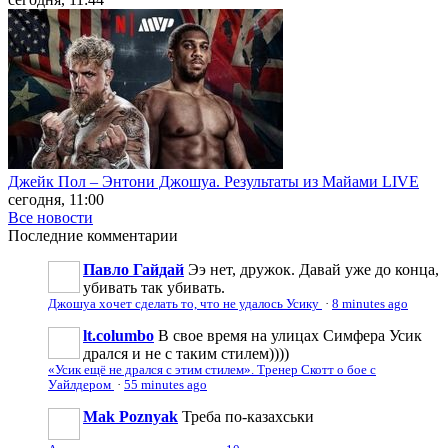
Джейк Пол – Энтони Джошуа. Результаты из Майами LIVE
сегодня, 11:00
Все новости
Последние
комментарии
Павло Гайдай
Ээ нет, дружок. Давай уже до конца,
убивать так убивать.
Джошуа хочет сделать то, что не удалось Усику
·
8 minutes ago
lt.columbo
В свое время на улицах Симфера Усик
дрался и не с таким стилем))))
«Усик ещё не дрался с этим стилем». Тренер Скотт о бое с
Уайлдером
·
55 minutes ago
Mak Poznyak
Треба по-казахськи