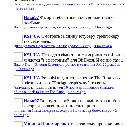
Пол провоцировал Джошуа, пообещал нокаут: «И что ты сделаешь?»
·
3 hours ago
Илья97
Фьюри тебя отшлёпает своими тряпко-
джебами
Джошуа хочет сделать то, что не удалось Усику
·
3 hours ago
KSI_UA
Смотреть за спину ютуберу-трэштокеру
так себе идея...
Джошуа хочет сделать то, что не удалось Усику
·
4 hours ago
KSI_UA
Не надо забывать, что американский ринг
является "нефартовым" для ЭйДжея. Именно там...
Джейк Пол – Энтони Джошуа: прогноз и ставки на бой 20 декабря
·
4 hours ago
KSI_UA
Po polsku, данное решение The Ring я бы
обозначил как "Pociąg pospieszny", то есть...
Алимханулы исключили из топ-10 после допингового скандала —
обновлённый рейтинг The Ring
·
4 hours ago
Илья97
Волнуется, всё таки первый в жизни бой
который должен пойти по сценарию
Финальная битва взглядов Джошуа и Пола перед боем: видео
·
5
hours ago
Микола Пономаренко
У головному проговорився