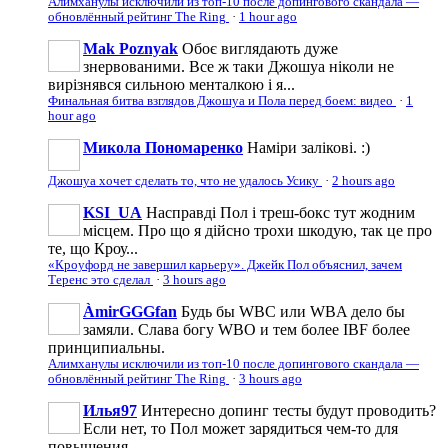
Алимханулы исключили из топ-10 после допингового скандала —
обновлённый рейтинг The Ring
·
1 hour ago
Mak Poznyak
Обоє виглядають дуже
знервованими. Все ж таки Джошуа ніколи не
вирізнявся сильною менталкою і я...
Финальная битва взглядов Джошуа и Пола перед боем: видео
·
1
hour ago
Микола Пономаренко
Наміри залікові. :)
Джошуа хочет сделать то, что не удалось Усику
·
2 hours ago
KSI_UA
Насправді Пол і треш-бокс тут жодним
місцем. Про що я дійсно трохи шкодую, так це про
те, що Кроу...
«Кроуфорд не завершил карьеру». Джейк Пол объяснил, зачем
Теренс это сделал
·
3 hours ago
ÀmirGGGfan
Будь бы WBC или WBA дело бы
замяли. Слава богу WBO и тем более IBF более
принципиальны.
Алимханулы исключили из топ-10 после допингового скандала —
обновлённый рейтинг The Ring
·
3 hours ago
Илья97
Интересно допинг тесты будут проводить?
Если нет, то Пол может зарядиться чем-то для
повышения...