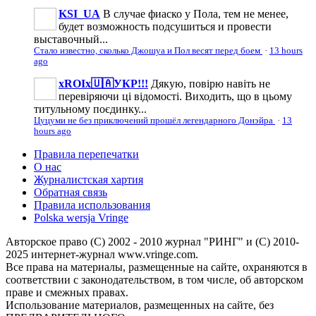
KSI_UA
В случае фиаско у Пола, тем не менее,
будет возможность подсушиться и провести
выставочный...
Стало известно, сколько Джошуа и Пол весят перед боем
·
13 hours
ago
xROIx🇺🇦УКР!!!
Дякую, повірю навіть не
перевіряючи ці відомості. Виходить, що в цьому
титульному поєдинку...
Цуцуми не без приключений прошёл легендарного Донэйра
·
13
hours ago
Правила перепечатки
О нас
Журналистская хартия
Обратная связь
Правила использования
Polska wersja Vringe
Авторское право (С) 2002 - 2010 журнал "РИНГ" и (С) 2010-
2025 интернет-журнал www.vringe.com.
Все права на материалы, размещенные на сайте, охраняются в
соответствии с законодательством, в том числе, об авторском
праве и смежных правах.
Использование материалов, размещенных на сайте, без