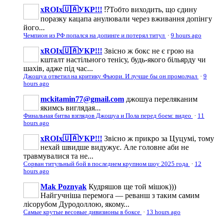
xROIx🇺🇦УКР!!!
⁉️Тобто виходить, що єдину
поразку кацапа анулювали через вживання допінгу
його...
Чемпион из РФ попался на допинге и потерял титул
·
9 hours ago
xROIx🇺🇦УКР!!!
Звісно ж бокс не є грою на
кшталт настільного тенісу, будь-якого більярду чи
шахів, адже під час...
Джошуа ответил на критику Фьюри. И лучше бы он промолчал
·
9
hours ago
mckitamin77@gmail.com
джошуа переляканим
якимсь виглядая...
Финальная битва взглядов Джошуа и Пола перед боем: видео
·
11
hours ago
xROIx🇺🇦УКР!!!
Звісно ж прикро за Цуцумі, тому
нехай швидше видужує. Але головне аби не
травмувалися та не...
Сорван титульный бой в последнем крупном шоу 2025 года
·
12
hours ago
Mak Poznyak
Кудряшов ще той мішок)))
Найгучніша перемога — реванш з таким самим
лісорубом Дуродоллою, якому...
Самые крутые весовые дивизионы в боксе
·
13 hours ago