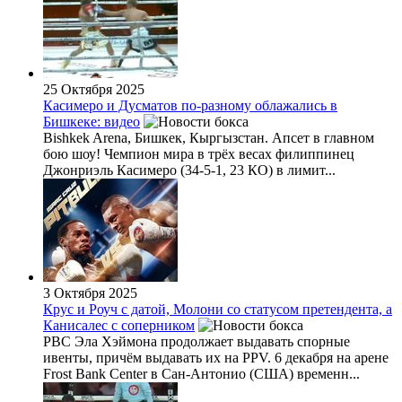
25 Октября 2025
Касимеро и Дусматов по-разному облажались в
Бишкеке: видео
Bishkek Arena, Бишкек, Кыргызстан. Апсет в главном
бою шоу! Чемпион мира в трёх весах филиппинец
Джонриэль Касимеро (34-5-1, 23 КО) в лимит...
3 Октября 2025
Крус и Роуч с датой, Молони со статусом претендента, а
Канисалес с соперником
РВС Эла Хэймона продолжает выдавать спорные
ивенты, причём выдавать их на PPV. 6 декабря на арене
Frost Bank Center в Сан-Антонио (США) временн...