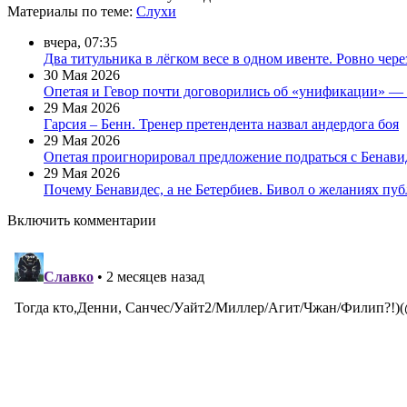
Материалы
по теме
:
Слухи
вчера, 07:35
Два титульника в лёгком весе в одном ивенте. Ровно чере
30 Мая 2026
Опетая и Гевор почти договорились об «унификации» 
29 Мая 2026
Гарсия – Бенн. Тренер претендента назвал андердога боя
29 Мая 2026
Опетая проигнорировал предложение подраться с Бенав
29 Мая 2026
Почему Бенавидес, а не Бетербиев. Бивол о желаниях пу
Включить комментарии