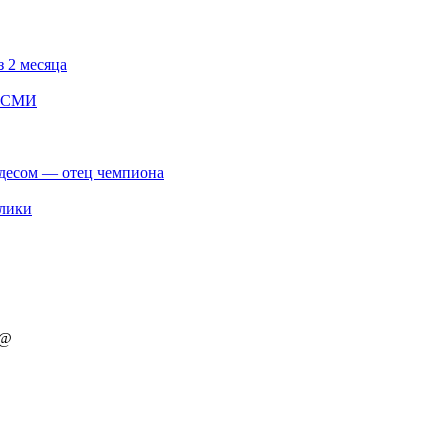
з 2 месяца
— СМИ
идесом — отец чемпиона
блики