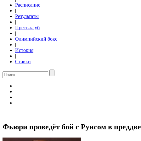
Расписание
|
Результаты
|
Пресс-клуб
|
Олимпийский бокс
|
История
|
Ставки
Фьюри проведёт бой с Руисом в преддв