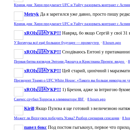
Кринж дня: Хирн предлагает UFC и Уайту разорвать контракт с Аспи
Metryk
Да я зарегился уже давно, просто пишу редко
Кринж дня: Хирн предлагает UFC и Уайту разорвать контракт с Аспи
xROIx🇺🇦УКР!!!
Навряд, бо якщо Сергій у свої 31 
У Богачука всё ещё большое будущее — промоутер
·
8 hours ago
xROIx🇺🇦УКР!!!
Сподіваюсь Ентоні у притаманний
Первая битва взглядов Энтони Джошуа и Кристиана Пренги: видео
·
8
xROIx🇺🇦УКР!!!
Цей старий, цинічний і маразматич
Президент Трамп о UFC White House: «Такого вы больше никогда не 
xROIx🇺🇦УКР!!!
1) Брехня, адже за інтригою бук
Санчес срубил Торреза в элиминаторе IBF
·
8 hours ago
Kirill
Якщо Пулєва я ще готовий з величезною натяжк
Может ли Верхувен победить Усика? Разбор сценария сенсации
·
8 ho
павел бокс
Под постом гыгыкнул, первое что приходи