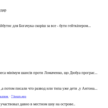
удар
бутнє для Богачука скоріш за все - бути гейткіпером...
песа мінімум шансів проти Ломаченко, що Дюбуа програє...
,а потом писали что развод или типа уже дети ,у Антона...
наллом
·
7 hours ago
участвовал давно в местном шоу на острове..