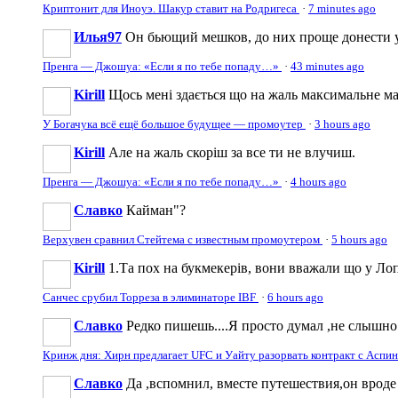
Криптонит для Иноуэ. Шакур ставит на Родригеса
·
7 minutes ago
Илья97
Он бьющий мешков, до них проще донести 
Пренга — Джошуа: «Если я по тебе попаду…»
·
43 minutes ago
Kirill
Щось мені здається що на жаль максимальне май
У Богачука всё ещё большое будущее — промоутер
·
3 hours ago
Kirill
Але на жаль скоріш за все ти не влучиш.
Пренга — Джошуа: «Если я по тебе попаду…»
·
4 hours ago
Славко
Кайман"?
Верхувен сравнил Стейтема с известным промоутером
·
5 hours ago
Kirill
1.Та пох на букмекерів, вони вважали що у Ло
Санчес срубил Торреза в элиминаторе IBF
·
6 hours ago
Славко
Редко пишешь....Я просто думал ,не слышно 
Кринж дня: Хирн предлагает UFC и Уайту разорвать контракт с Аспи
Славко
Да ,вспомнил, вместе путешествия,он вроде 