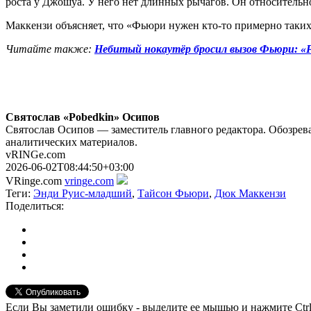
роста у Джошуа. У него нет длинных рычагов. Он относительн
Маккензи объясняет, что «Фьюри нужен кто-то примерно таких 
Читайте также:
Небитый нокаутёр бросил вызов Фьюри: «Р
Святослав «Pobedkin» Осипов
Святослав Осипов — заместитель главного редактора. Обозрева
аналитических материалов.
vRINGe.com
2026-06-02T08:44:50+03:00
VRinge.com
vringe.com
Теги:
Энди Руис-младший
,
Тайсон Фьюри
,
Дюк Маккензи
Поделиться:
Если Вы заметили ошибку - выделите ее мышью и нажмите Ctrl