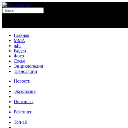
Главная
MMA
p4p
Видео
Фото
Досье
Энциклопедия
Трансляции
Новости
|
Эксклюзив
|
Прогнозы
|
Рейтинги
|
Топ-10
|