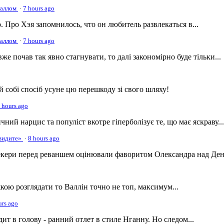
наллом
·
7 hours ago
. Про Хэя запомнилось, что он любитель развлекаться в...
наллом
·
7 hours ago
вже почав так явно стагнувати, то далі закономірно буде тільки...
 собі спосіб усуне цю перешкоду зі свого шляху!
 hours ago
ний нарцис та популіст вкотре гіперболізує те, що має яскраву...
увидите»
·
8 hours ago
мекери перед реваншем оцінювали фаворитом Олександра над Дені
ою розглядати то Валлін точно не топ, максимум...
urs ago
т в голову - ранний отлет в стиле Нганну. Но следом...