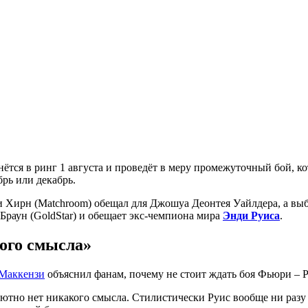
рнётся в ринг 1 августа и проведёт в меру промежуточный бой, 
рь или декабрь.
 Хирн (Matchroom) обещал для Джошуа Деонтея Уайлдера, а выб
Браун (GoldStar) и обещает экс-чемпиона мира
Энди Руиса
.
ого смысла»
Маккензи
объяснил фанам, почему не стоит ждать боя Фьюри – Р
олютно нет никакого смысла. Стилистически Руис вообще ни разу