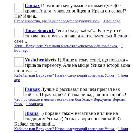
Гаввах
Германию мусульмане отожмут(уже)без
крови. А для турков,сирийцев и Ирака он сепар!?
Не? Или я...
Стало известно, где Усик проведёт следующий бой
·
1 hour ago
Taras Sinovich
"если бы да кабы"... В тому-то й
справа, що пруться в наш джентельменський спорт
саме...
Усик – Верхувен: Хельвани высмеял экспертов и фанов бокса
·
1
hour ago
Yushchenkivets
1) Лише в тому сенсі, що поразка -
гірша за перемогу. Але на місце Усика в історії вона
вплинула...
Кабайел или Верхувен? Назван следующий соперник Усика
·
1 hour
ago
Гаввах
Лучше б рассказал под чем прыгал как
сайгак 11 раундов?И брала ли вада допингпробы!
Что произошло в момент остановки боя Усик – Верхувен? Версия
Рико
·
1 hour ago
Лівша
1) поразка також негативно вплине на
спадщину Усика 2) Усик фаворит невеликий 3)
Кабаєл сильніший...
Кабайел или Верхувен? Назван следующий соперник Усика
·
1 hour