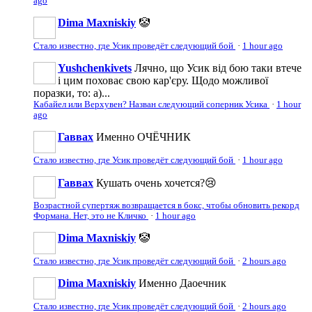
ago
Dima Maxniskiy
🤡
Стало известно, где Усик проведёт следующий бой
·
1 hour ago
Yushchenkivets
Лячно, що Усик від бою таки втече
і цим поховає свою кар'єру. Щодо можливої
поразки, то: а)...
Кабайел или Верхувен? Назван следующий соперник Усика
·
1 hour
ago
Гаввах
Именно ОЧЁЧНИК
Стало известно, где Усик проведёт следующий бой
·
1 hour ago
Гаввах
Кушать очень хочется?😢
Возрастной супертяж возвращается в бокс, чтобы обновить рекорд
Формана. Нет, это не Кличко
·
1 hour ago
Dima Maxniskiy
🤡
Стало известно, где Усик проведёт следующий бой
·
2 hours ago
Dima Maxniskiy
Именно Даоечник
Стало известно, где Усик проведёт следующий бой
·
2 hours ago