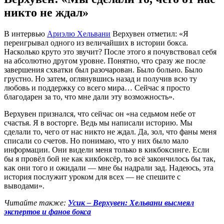
никто не ждал»
В интервью
Ариэлю Хельвани
Верхувен отметил: «Я
переигрывал одного из величайших в истории бокса.
Насколько круто это звучит? После этого я почувствовал себя
на абсолютно другом уровне. Понятно, что сразу же после
завершения схватки был разочарован. Было больно. Было
грустно. Но затем, оглянувшись назад и получив всю ту
любовь и поддержку со всего мира… Сейчас я просто
благодарен за то, что мне дали эту возможность».
Верхувен признался, что сейчас он «на седьмом небе от
счастья. Я в восторге. Ведь мы написали историю. Мы
сделали то, чего от нас никто не ждал. Да, зол, что фаны меня
списали со счетов. Но понимаю, что у них было мало
информации. Они видели меня только в кикбоксинге. Если
бы я провёл бой не как кикбоксёр, то всё закончилось бы так,
как они того и ожидали — мне бы надрали зад. Надеюсь, эта
история послужит уроком для всех — не спешите с
выводами».
Читайте также:
Усик – Верхувен: Хельвани высмеял
экспертов и фанов бокса