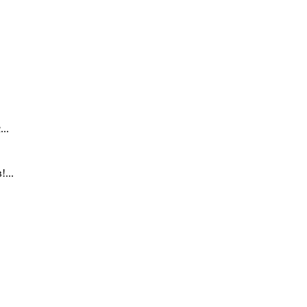
..
...