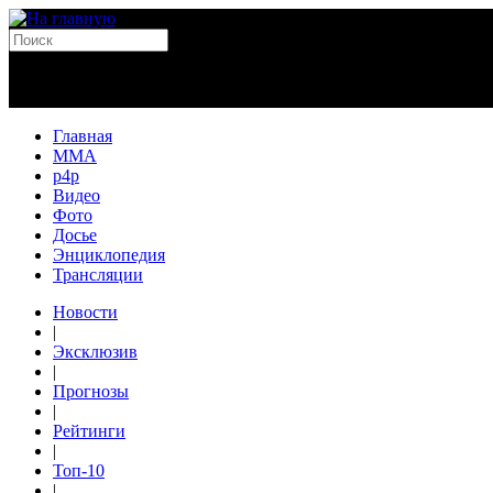
Главная
MMA
p4p
Видео
Фото
Досье
Энциклопедия
Трансляции
Новости
|
Эксклюзив
|
Прогнозы
|
Рейтинги
|
Топ-10
|