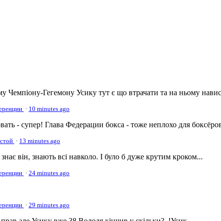
 Чемпіону-Гегемону Усику тут є що втрачати та на ньому навис.
ференции
·
10 minutes ago
ть - супер! Глава Федерации бокса - тоже неплохо для боксёров!
тстой
·
13 minutes ago
знає він, знають всі навколо. І було б дуже крутим кроком...
ференции
·
24 minutes ago
ференции
·
29 minutes ago
 прав,але Усику вже 38,Володя кінчив у скільки?..!Усик...