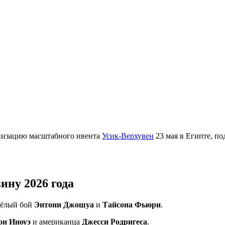
анизацию масштабного ивента
Усик-Верхувен
23 мая в Египте, по
ину 2026 года
жёлый бой
Энтони Джошуа
и
Тайсона Фьюри
.
ои Иноуэ
и американца
Джесси Родригеса
.