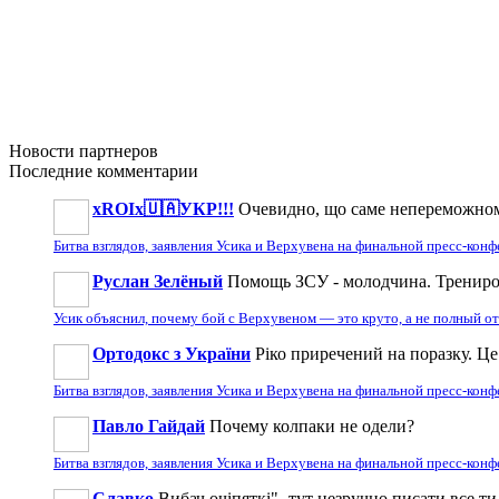
Новости
партнеров
Последние
комментарии
xROIx🇺🇦УКР!!!
Очевидно, що саме непереможному
Битва взглядов, заявления Усика и Верхувена на финальной пресс-кон
Руслан Зелёный
Помощь ЗСУ - молодчина. Тренирова
Усик объяснил, почему бой с Верхувеном — это круто, а не полный о
Ортодокс з України
Ріко приречений на поразку. Це 
Битва взглядов, заявления Усика и Верхувена на финальной пресс-кон
Павло Гайдай
Почему колпаки не одели?
Битва взглядов, заявления Усика и Верхувена на финальной пресс-кон
Славко
Вибач,очіпяткі"- тут незручно писати,все ти