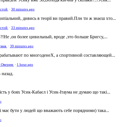
тстой
·
30 minutes ago
піальний, дивись в теорії ви правий.Плн ти ж знаєш хто...
тстой
·
33 minutes ago
о?!Не ,он более цивильный, вроде ,это больше Бригсу,...
ствия
·
39 minutes ago
рабатывают по многоденеХ, а спортивной составляющей...
т Оверим
·
1 hour ago
 назад.
ть у боях Усик-Кабаєл і Усик-Ітаума не думаю що такі...
o
і має бути у людей що вважають себе порядними) така...
o