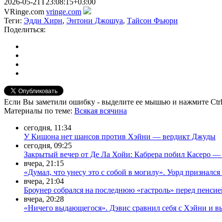
2026-05-21T23:08:15+03:00
VRinge.com
vringe.com
Теги:
Эдди Хирн
,
Энтони Джошуа
,
Тайсон Фьюри
Поделиться:
Если Вы заметили ошибку - выделите ее мышью и нажмите Ctrl
Материалы
по теме
:
Всякая всячина
сегодня, 11:34
У Кишона нет шансов против Хэйни — вердикт Джуды
сегодня, 09:25
Закрытый вечер от Де Ла Хойи: Кабрера побил Касеро —
вчера, 21:15
«Думал, что унесу это с собой в могилу». Уорд призналс
вчера, 21:04
Броунер собрался на последнюю «гастроль» перед пенсие
вчера, 20:28
«Ничего выдающегося». Дэвис сравнил себя с Хэйни и в