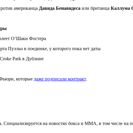
против американца
Давида Бенавидеса
или британца
Каллума 
оры
одолеет О’Шаки Фостера
ерта Пуэльо в поединке, у которого пока нет даты
Croke Park в Дублине
 Фьюри, которые
даже подписали контракт
.
. Специализируется на новостях бокса и ММА, в том числе на п