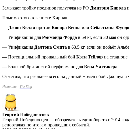
Замыкает тройку поединок полутяжа из РФ
Дмитрия Бивола
Помимо этого в «списке Хирна»:
—
Джош Келли
против
Конора Бенна
или
Себастьяна Фунд
— Унификация для
Рэймонда Форда
в 59 кг, если 30 мая он 
— Унификация
Далтона Смита
в 63,5 кг, если он побьёт Альб
— Потенциальный прощальный бой
Кэти Тейлор
на стадионе 
— Большой британский перформанс для
Бена Уиттакера
Отметим, что реальнее всего на данный момент бой Джошуа и
Источник:
The Ring
Георгий Победоносцев
Георгий Победоносцев — обозреватель единоборств с 2014 года
репортажах по итогам прошедших событий.