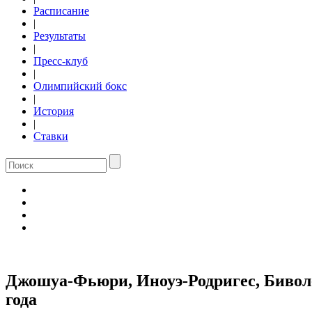
Расписание
|
Результаты
|
Пресс-клуб
|
Олимпийский бокс
|
История
|
Ставки
Джошуа-Фьюри, Иноуэ-Родригес, Бивол-Б
года