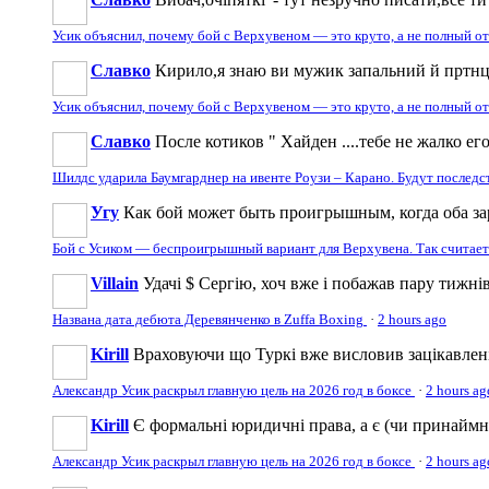
Усик объяснил, почему бой с Верхувеном — это круто, а не полный о
Славко
Кирило,я знаю ви мужик запальний й пртнци
Усик объяснил, почему бой с Верхувеном — это круто, а не полный о
Славко
После котиков " Хайден ....тебе не жалко ег
Шилдс ударила Баумгарднер на ивенте Роузи – Карано. Будут послед
Угу
Как бой может быть проигрышным, когда оба за
Бой с Усиком — беспроигрышный вариант для Верхувена. Так считае
Villain
Удачі $ Сергію, хоч вже і побажав пару тижнів
Названа дата дебюта Деревянченко в Zuffa Boxing
·
2 hours ago
Kirill
Враховуючи що Туркі вже висловив зацікавленіс
Александр Усик раскрыл главную цель на 2026 год в боксе
·
2 hours ag
Kirill
Є формальні юридичні права, а є (чи принаймн
Александр Усик раскрыл главную цель на 2026 год в боксе
·
2 hours ag