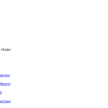
+Enter
 видео
я Фрочу
й
ыиграл