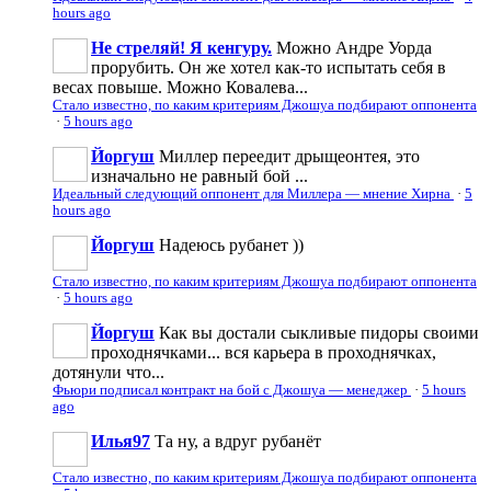
hours ago
Не стреляй! Я кенгуру.
Можно Андре Уорда
прорубить. Он же хотел как-то испытать себя в
весах повыше. Можно Ковалева...
Стало известно, по каким критериям Джошуа подбирают оппонента
·
5 hours ago
Йоргуш
Миллер переедит дрыщеонтея, это
изначально не равный бой ...
Идеальный следующий оппонент для Миллера — мнение Хирна
·
5
hours ago
Йоргуш
Надеюсь рубанет ))
Стало известно, по каким критериям Джошуа подбирают оппонента
·
5 hours ago
Йоргуш
Как вы достали сыкливые пидоры своими
проходнячками... вся карьера в проходнячках,
дотянули что...
Фьюри подписал контракт на бой с Джошуа — менеджер
·
5 hours
ago
Илья97
Та ну, а вдруг рубанёт
Стало известно, по каким критериям Джошуа подбирают оппонента