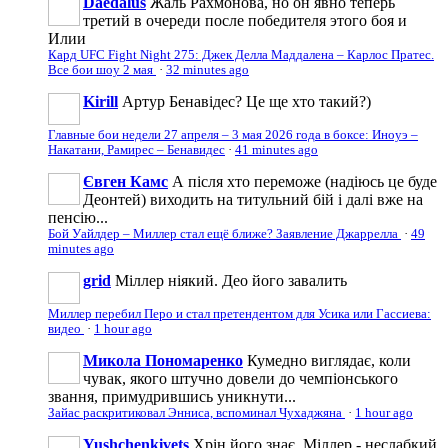
Daedalus
Жаль Рахмонова, но он явно теперь
третий в очереди после победителя этого боя и
Илии
Кард UFC Fight Night 275: Джек Делла Маддалена – Карлос Пратес.
Все бои шоу 2 мая
·
32 minutes ago
Kirill
Артур Бенавідес? Це ще хто такий?)
Главные бои недели 27 апреля – 3 мая 2026 года в боксе: Иноуэ –
Накатани, Рамирес – Бенавидес
·
41 minutes ago
Євген Камс
А після хто переможе (надіюсь це буде
Деонтей) виходить на титульний бій і далі вже на
пенсію...
Бой Уайлдер – Миллер стал ещё ближе? Заявление Джаррелла
·
49
minutes ago
grid
Міллер ніякий. Део його завалить
Миллер перебил Перо и стал претендентом для Усика или Гассиева:
видео
·
1 hour ago
Микола Пономаренко
Кумедно виглядає, коли
чувак, якого штучно довели до чемпіонського
звання, примудрившись уникнути...
Зайас раскритиковал Энниса, вспоминал Чухаджяна
·
1 hour ago
Yushchenkivets
Хрін його знає. Міллер - неслабкий