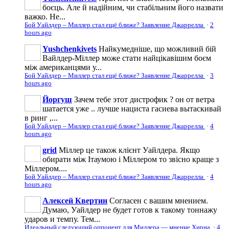
боєць. Але й надійним, чи стабільним його назвати
важко. Не...
Бой Уайлдер – Миллер стал ещё ближе? Заявление Джаррелла
·
2
hours ago
Yushchenkivets
Найкумедніше, що можливий бій
Вайлдер-Міллер може стати найцікавішим боєм
між американцями у...
Бой Уайлдер – Миллер стал ещё ближе? Заявление Джаррелла
·
3
hours ago
Йоргуш
Зачем тебе этот дистрофик ? он от ветра
шатается уже .. лучше нациста гасиева вытаскивай
в ринг ,...
Бой Уайлдер – Миллер стал ещё ближе? Заявление Джаррелла
·
4
hours ago
grid
Міллер це також клієнт Уайлдера. Якщо
обирати між Ітаумою і Міллером то звісно краще з
Міллером....
Бой Уайлдер – Миллер стал ещё ближе? Заявление Джаррелла
·
4
hours ago
Алексей Квертин
Согласен с вашим мнением.
Думаю, Уайлдер не будет готов к такому тоннажу
ударов и темпу. Тем...
Идеальный следующий оппонент для Миллера — мнение Хирна
·
4