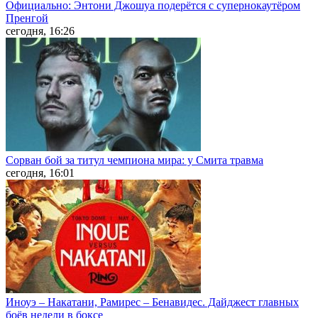
Официально: Энтони Джошуа подерётся с супернокаутёром
Пренгой
сегодня, 16:26
Сорван бой за титул чемпиона мира: у Смита травма
сегодня, 16:01
Иноуэ – Накатани, Рамирес – Бенавидес. Дайджест главных
боёв недели в боксе