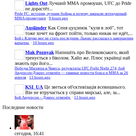
Lights Out
Лучший ММА промоушн, UFC до Pride
не дорастёт...
Pride FC: история, лучшие бойцы и почему закрыли легендарный
ММА-промоушен
·
9 hours ago
Ausländer
Как Сеня цуцэнюк "куля в лоб", тот
тоже хочет на фронт пойти, только никак не идёт,...
Бой с Кличко мог не стать последним. Льюис рассказал о завершении
карьеры
·
10 hours ago
Mak Poznyak
Напишіть про Великовського, який
тренується з біволом. Хайп же. Плюс українці най
знають про його...
Победы Миллера и Чавеса, результаты UFC Fight Night 274, бой
Андерсон-Дэкрес отменён — главные новости бокса и ММА за 26
апреля
·
13 hours ago
KSI_UA
Це зветься об'єктивізація всевишнього.
Він не втручається у справи мирські, але, за...
Бой Андерсон – Дэкрес отменён
·
13 hours ago
Последние
новости
сегодня, 16:41