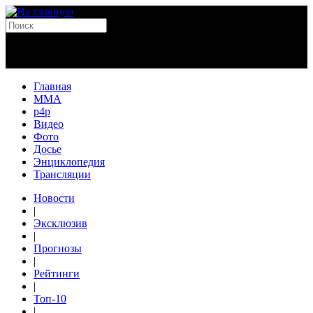
Главная
MMA
p4p
Видео
Фото
Досье
Энциклопедия
Трансляции
Новости
|
Эксклюзив
|
Прогнозы
|
Рейтинги
|
Топ-10
|