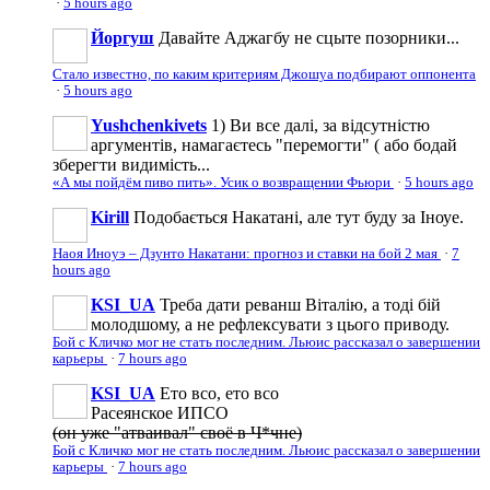
·
5 hours ago
Йоргуш
Давайте Аджагбу не сцыте позорники...
Стало известно, по каким критериям Джошуа подбирают оппонента
·
5 hours ago
Yushchenkivets
1) Ви все далі, за відсутністю
аргументів, намагаєтесь "перемогти" ( або бодай
зберегти видимість...
«А мы пойдём пиво пить». Усик о возвращении Фьюри
·
5 hours ago
Kirill
Подобається Накатані, але тут буду за Іноуе.
Наоя Иноуэ – Дзунто Накатани: прогноз и ставки на бой 2 мая
·
7
hours ago
KSI_UA
Треба дати реванш Віталію, а тоді бій
молодшому, а не рефлексувати з цього приводу.
Бой с Кличко мог не стать последним. Льюис рассказал о завершении
карьеры
·
7 hours ago
KSI_UA
Ето всо, ето всо
Расеянское ИПСО
(он уже "атваивал" своё в Ч*чне)
Бой с Кличко мог не стать последним. Льюис рассказал о завершении
карьеры
·
7 hours ago