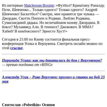
Из интервью
Matchroom Boxing
: «Футбол? Криштану Роналду,
Пеле, Шевченко... Только одного? Только одного? Андрей
Шевченко! Баскетбол? Смотри, мне нравятся три чувака —
Джордан, Скотти Пиппен и Родман. Люблю Родмана.
Сумасшедший дядька. Но величайшим назову Джордана. В
боксе? Мухаммед Али. В теннисе? Джокович. В ММА?
Хабиб! В кикбоксинге? Эрнесто Хуст!»
Сегодня в 21:00 по Киеву состоится финальная пресс-
конференция Усика и Верхувена. Смотреть онлайн можно по
этой
ссылке
.
Пирамида Усика: как мы докатились до боя с Верхувеном?
— превью поединка от
vRINGe
Александр Усик – Рико Верхувен: прогноз и ставки на бой 23
мая
Святослав «Pobedkin» Осипов