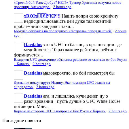
«Третий бой Усик-Дюбуа? НЕТ!» Тренер британца озвучил новое
прозвище Александра
·
2 hours ago
xROIx🇺🇦УКР!!!
Навіть попри свою хронічну
недисциплінованість цей дуже талановитий
проблемний скандаліст таки...
Броунер собрался на последнюю «гастроль» перед пенсией
·
2 hours
ago
Daedalus
это в UFC то баланс, в организации где
медийность в 10 раз важнее рейтинга, рейтинг
формируется...
Владелец UFC доходчиво объяснил решение отказаться от боя Роузи
– Карано
·
2 hours ago
Daedalus
маловероятно, но бой посмотрел бы
Деспанье нокаутирует Нганну. Экс-чемпион UFC ставит на
андердогов
·
2 hours ago
Daedalus
ага, и лишились кучи денег. ну о
разочаровании - пусть лучше о UFC White House
поговорит. Мне...
Кормье на стороне UFC в вопросе о бое Роузи с Карано
·
2 hours ago
Последние
новости