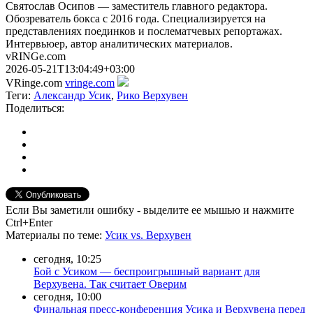
Святослав Осипов — заместитель главного редактора.
Обозреватель бокса с 2016 года. Специализируется на
представлениях поединков и послематчевых репортажах.
Интервьюер, автор аналитических материалов.
vRINGe.com
2026-05-21T13:04:49+03:00
VRinge.com
vringe.com
Теги:
Александр Усик
,
Рико Верхувен
Поделиться:
Если Вы заметили ошибку - выделите ее мышью и нажмите
Ctrl+Enter
Материалы
по теме
:
Усик vs. Верхувен
сегодня, 10:25
Бой с Усиком — беспроигрышный вариант для
Верхувена. Так считает Оверим
сегодня, 10:00
Финальная пресс-конференция Усика и Верхувена перед