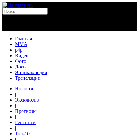
Главная
MMA
p4p
Видео
Фото
Досье
Энциклопедия
Трансляции
Новости
|
Эксклюзив
|
Прогнозы
|
Рейтинги
|
Топ-10
|