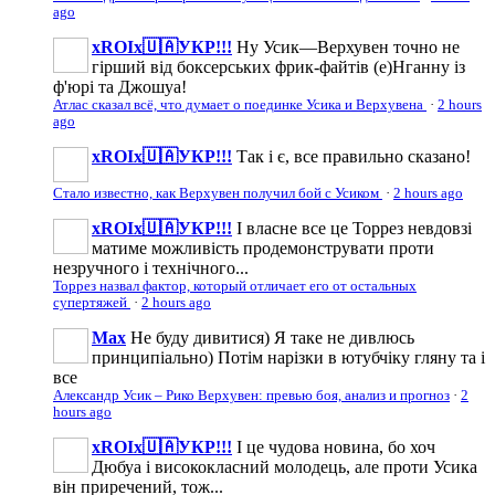
ago
xROIx🇺🇦УКР!!!
Ну Усик—Верхувен точно не
гірший від боксерських фрик-файтів (е)Нганну із
ф'юрі та Джошуа!
Атлас сказал всё, что думает о поединке Усика и Верхувена
·
2 hours
ago
xROIx🇺🇦УКР!!!
Так і є, все правильно сказано!
Стало известно, как Верхувен получил бой с Усиком
·
2 hours ago
xROIx🇺🇦УКР!!!
І власне все це Торрез невдовзі
матиме можливість продемонструвати проти
незручного і технічного...
Торрез назвал фактор, который отличает его от остальных
супертяжей
·
2 hours ago
Max
Не буду дивитися) Я таке не дивлюсь
принципіально) Потім нарізки в ютубчіку гляну та і
все
Александр Усик – Рико Верхувен: превью боя, анализ и прогноз
·
2
hours ago
xROIx🇺🇦УКР!!!
І це чудова новина, бо хоч
Дюбуа і висококласний молодець, але проти Усика
він приречений, тож...