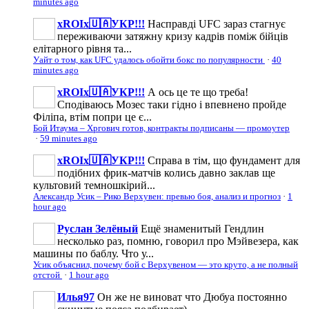
minutes ago
xROIx🇺🇦УКР!!!
Насправді UFC зараз стагнує
переживаючи затяжну кризу кадрів поміж бійців
елітарного рівня та...
Уайт о том, как UFC удалось обойти бокс по популярности
·
40
minutes ago
xROIx🇺🇦УКР!!!
А ось це те що треба!
Сподіваюсь Мозес таки гідно і впевнено пройде
Філіпа, втім попри це є...
Бой Итаума – Хргович готов, контракты подписаны — промоутер
·
59 minutes ago
xROIx🇺🇦УКР!!!
Справа в тім, що фундамент для
подібних фрик-матчів колись давно заклав ще
культовий темношкірий...
Александр Усик – Рико Верхувен: превью боя, анализ и прогноз
·
1
hour ago
Руслан Зелёный
Ещё знаменитый Гендлин
несколько раз, помню, говорил про Мэйвезера, как
машины по баблу. Что у...
Усик объяснил, почему бой с Верхувеном — это круто, а не полный
отстой
·
1 hour ago
Илья97
Он же не виноват что Дюбуа постоянно