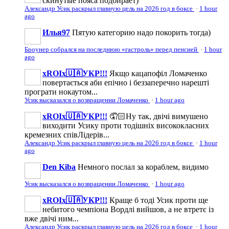
скинутые пояса подбирает)
Александр Усик раскрыл главную цель на 2026 год в боксе
·
1 hour
ago
Илья97
Пятую категорию надо покорить тогда)
Броунер собрался на последнюю «гастроль» перед пенсией
·
1 hour
ago
xROIx🇺🇦УКР!!!
Якщо кацапофіл Ломаченко
повертається аби епічно і беззаперечно нарешті
програти нокаутом...
Усик высказался о возвращении Ломаченко
·
1 hour ago
xROIx🇺🇦УКР!!!
🤦🏻Ну так, двічі вимушено
виходити Усику проти тодішніх висококласних
кремезних співЛідерів...
Александр Усик раскрыл главную цель на 2026 год в боксе
·
1 hour
ago
Den Kiba
Немного послал за кораблем, видимо
Усик высказался о возвращении Ломаченко
·
1 hour ago
xROIx🇺🇦УКР!!!
Краще б тоді Усик проти ще
небитого чемпіона Вордлі вийшов, а не втретє із
вже двічі ним...
Александр Усик раскрыл главную цель на 2026 год в боксе
·
1 hour