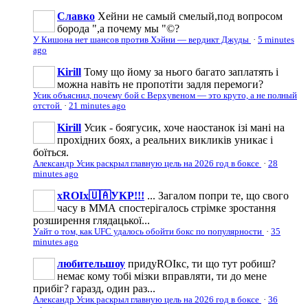
Славко
Хейни не самый смелый,под вопросом
борода ",а почему мы "©?
У Кишона нет шансов против Хэйни — вердикт Джуды
·
5 minutes
ago
Kirill
Тому що йому за нього багато заплатять і
можна навіть не пропотіти задля перемоги?
Усик объяснил, почему бой с Верхувеном — это круто, а не полный
отстой
·
21 minutes ago
Kirill
Усик - боягусик, хоче наостанок ізі мані на
прохідних боях, а реальних викликів уникає і
боїться.
Александр Усик раскрыл главную цель на 2026 год в боксе
·
28
minutes ago
xROIx🇺🇦УКР!!!
... Загалом попри те, що свого
часу в ММА спостерігалось стрімке зростання
розширення глядацької...
Уайт о том, как UFC удалось обойти бокс по популярности
·
35
minutes ago
любительшоу
придуROIкс, ти що тут робиш?
немає кому тобі мізки вправляти, ти до мене
прибіг? гаразд, один раз...
Александр Усик раскрыл главную цель на 2026 год в боксе
·
36