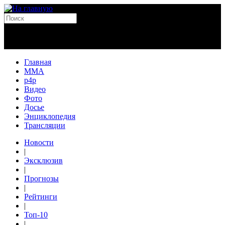
Главная
MMA
p4p
Видео
Фото
Досье
Энциклопедия
Трансляции
Новости
|
Эксклюзив
|
Прогнозы
|
Рейтинги
|
Топ-10
|