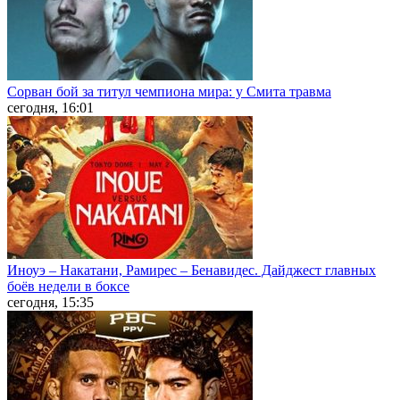
Сорван бой за титул чемпиона мира: у Смита травма
сегодня, 16:01
Иноуэ – Накатани, Рамирес – Бенавидес. Дайджест главных
боёв недели в боксе
сегодня, 15:35