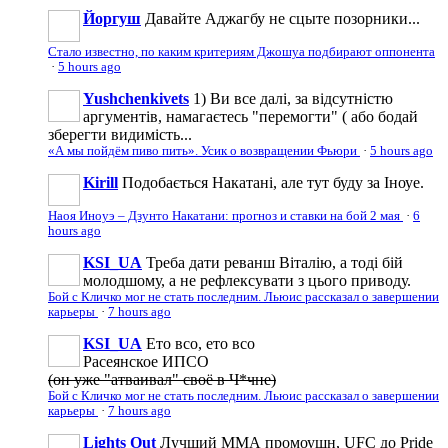
Йоргуш
Давайте Аджагбу не сцыте позорники...
Стало известно, по каким критериям Джошуа подбирают оппонента
·
5 hours ago
Yushchenkivets
1) Ви все далі, за відсутністю
аргументів, намагаєтесь "перемогти" ( або бодай
зберегти видимість...
«А мы пойдём пиво пить». Усик о возвращении Фьюри
·
5 hours ago
Kirill
Подобається Накатані, але тут буду за Іноуе.
Наоя Иноуэ – Дзунто Накатани: прогноз и ставки на бой 2 мая
·
6
hours ago
KSI_UA
Треба дати реванш Віталію, а тоді бій
молодшому, а не рефлексувати з цього приводу.
Бой с Кличко мог не стать последним. Льюис рассказал о завершении
карьеры
·
7 hours ago
KSI_UA
Ето всо, ето всо
Расеянское ИПСО
(он уже "атваивал" своё в Ч*чне)
Бой с Кличко мог не стать последним. Льюис рассказал о завершении
карьеры
·
7 hours ago
Lights Out
Лучший ММА промоушн, UFC до Pride