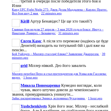
третий в очереди после победителя этого боя и
Илии
Кард UFC Fight Night 275: Джек Делла Маддалена – Карлос Пратес.
Все бои шоу 2 мая
·
22 minutes ago
Kirill
Артур Бенавідес? Це ще хто такий?)
Главные бои недели 27 апреля – 3 мая 2026 года в боксе: Иноуэ –
Накатани, Рамирес – Бенавидес
·
31 minutes ago
Євген Камс
А після хто переможе (надіюсь це буде
Деонтей) виходить на титульний бій і далі вже на
пенсію...
Бой Уайлдер – Миллер стал ещё ближе? Заявление Джаррелла
·
39
minutes ago
grid
Міллер ніякий. Део його завалить
Миллер перебил Перо и стал претендентом для Усика или Гассиева:
видео
·
1 hour ago
Микола Пономаренко
Кумедно виглядає, коли
чувак, якого штучно довели до чемпіонського
звання, примудрившись уникнути...
Зайас раскритиковал Энниса, вспоминал Чухаджяна
·
1 hour ago
Yushchenkivets
Хрін його знає. Міллер - неслабкий
боєць. Але й надійним, чи стабільним його назвати