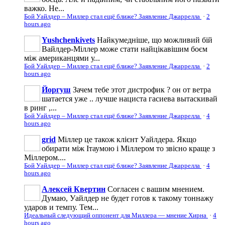
важко. Не...
Бой Уайлдер – Миллер стал ещё ближе? Заявление Джаррелла
·
2
hours ago
Yushchenkivets
Найкумедніше, що можливий бій
Вайлдер-Міллер може стати найцікавішим боєм
між американцями у...
Бой Уайлдер – Миллер стал ещё ближе? Заявление Джаррелла
·
2
hours ago
Йоргуш
Зачем тебе этот дистрофик ? он от ветра
шатается уже .. лучше нациста гасиева вытаскивай
в ринг ,...
Бой Уайлдер – Миллер стал ещё ближе? Заявление Джаррелла
·
4
hours ago
grid
Міллер це також клієнт Уайлдера. Якщо
обирати між Ітаумою і Міллером то звісно краще з
Міллером....
Бой Уайлдер – Миллер стал ещё ближе? Заявление Джаррелла
·
4
hours ago
Алексей Квертин
Согласен с вашим мнением.
Думаю, Уайлдер не будет готов к такому тоннажу
ударов и темпу. Тем...
Идеальный следующий оппонент для Миллера — мнение Хирна
·
4
hours ago