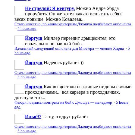
Не стреляй! Я кенгуру.
Можно Андре Уорда
прорубить. Он же хотел как-то испытать себя в
весах повыше. Можно Ковалева...
Стало известно, по каким критериям Джошуа подбирают оппонента
·
4 hours ago
Йоргуш
Миллер переедит дрыщеонтея, это
изначально не равный бой ...
Идеальный следующий оппонент для Миллера — мнение Хирна
·
5
hours ago
Йоргуш
Надеюсь рубанет ))
Стало известно, по каким критериям Джошуа подбирают оппонента
·
5 hours ago
Йоргуш
Как вы достали сыкливые пидоры своими
проходнячками... вся карьера в проходнячках,
дотянули что...
Фьюри подписал контракт на бой с Джошуа — менеджер
·
5 hours
ago
Илья97
Та ну, а вдруг рубанёт
Стало известно, по каким критериям Джошуа подбирают оппонента
·
5 hours ago