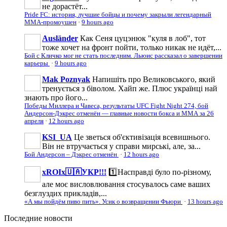
не дорастёт...
Pride FC: история, лучшие бойцы и почему закрыли легендарный
ММА-промоушен
·
9 hours ago
Ausländer
Как Сеня цуцэнюк "куля в лоб", тот
тоже хочет на фронт пойти, только никак не идёт,...
Бой с Кличко мог не стать последним. Льюис рассказал о завершении
карьеры
·
9 hours ago
Mak Poznyak
Напишіть про Великовського, який
тренується з біволом. Хайп же. Плюс українці най
знають про його...
Победы Миллера и Чавеса, результаты UFC Fight Night 274, бой
Андерсон-Дэкрес отменён — главные новости бокса и ММА за 26
апреля
·
12 hours ago
KSI_UA
Це зветься об'єктивізація всевишнього.
Він не втручається у справи мирські, але, за...
Бой Андерсон – Дэкрес отменён
·
12 hours ago
xROIx🇺🇦УКР!!!
1️⃣Насправді було по-різному,
але моє висловлювання стосувалось саме ваших
безглуздих прикладів,...
«А мы пойдём пиво пить». Усик о возвращении Фьюри
·
13 hours ago
Последние
новости