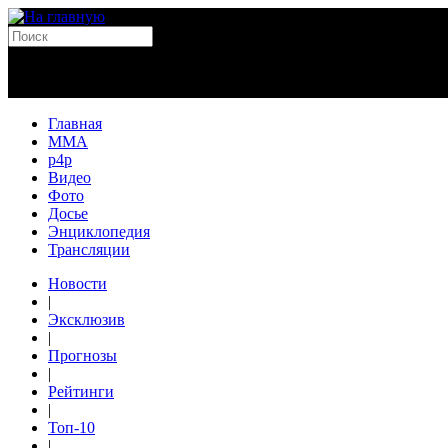
Главная
MMA
p4p
Видео
Фото
Досье
Энциклопедия
Трансляции
Новости
|
Эксклюзив
|
Прогнозы
|
Рейтинги
|
Топ-10
|