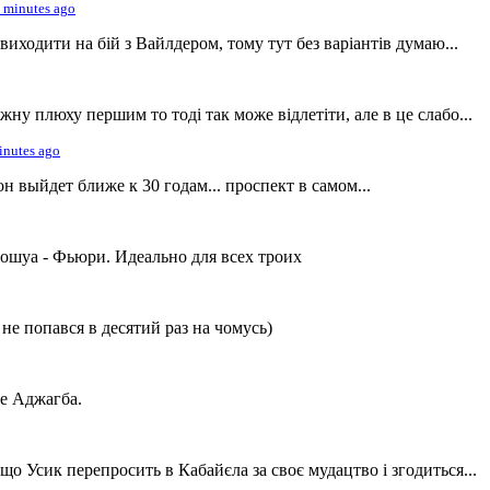
 minutes ago
виходити на бій з Вайлдером, тому тут без варіантів думаю...
жну плюху першим то тоді так може відлетіти, але в це слабо...
inutes ago
он выйдет ближе к 30 годам... проспект в самом...
ошуа - Фьюри. Идеально для всех троих
не попався в десятий раз на чомусь)
е Аджагба.
що Усик перепросить в Кабайєла за своє мудацтво і згодиться...