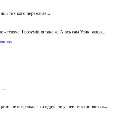
нші тих кого перемагав...
е - теляче. І розуміння таке ж. А ось сам Усик, якщо...
ours ago
...
 ринг не возращал а то вдруг не успеет востоновится...