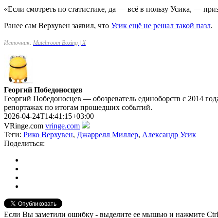
«Если смотреть по статистике, да — всё в пользу Усика, — при
Ранее сам Верхувен заявил, что
Усик ещё не решал такой пазл
.
Источник:
Matchroom Boxing | X
Георгий Победоносцев
Георгий Победоносцев — обозреватель единоборств с 2014 года
репортажах по итогам прошедших событий.
2026-04-24T14:41:15+03:00
VRinge.com
vringe.com
Теги:
Рико Верхувен
,
Джаррелл Миллер
,
Александр Усик
Поделиться:
Если Вы заметили ошибку - выделите ее мышью и нажмите Ctrl