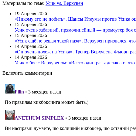
Материалы
по теме
:
Усик vs. Верхувен
19 Апреля 2026
«Никому его не побить». Шансы Итаумы против Усика о
15 Апреля 2026
Усик очень забавный, прямолинейный — промоутер боя 
15 Апреля 2026
«Усик ещё не решал такой пазл». Верхувен признался, чт
14 Апреля 2026
«Он очень похож на Усика». Тренер Верхувена Фьюри ра
14 Апреля 2026
Усик о бое с Верхувеном: «Всего один раз я делаю то, что
Включить комментарии