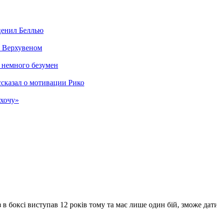
ценил Беллью
с Верхувеном
о немного безумен
ссказал о мотивации Рико
 хочу»