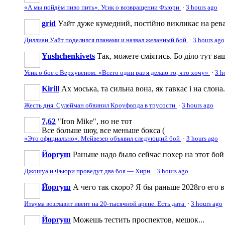
«А мы пойдём пиво пить». Усик о возвращении Фьюри
·
3 hours ago
grid
Уайт дуже кумедний, постійно викликає на рева
Диллиан Уайт поделился планами и назвал желанный бой
·
3 hours ago
Yushchenkivets
Так, можете сміятись. Бо діло тут ваш
Усик о бое с Верхувеном: «Всего один раз я делаю то, что хочу»
·
3 h
Kirill
Ах моська, та сильна вона, як гавкає і на слона.
Жесть дня. Сулейман обвинил Кроуфорда в трусости
·
3 hours ago
7,62
"Iron Mike", но не тот
Все больше шоу, все меньше бокса (
«Это официально». Мейвезер объявил следующий бой
·
3 hours ago
Йоргуш
Раньше надо было сейчас похер на этот бой .
Джошуа и Фьюри проведут два боя — Хирн
·
3 hours ago
Йоргуш
А чего так скоро? Я бы раньше 2028го его в
Итаума возглавит ивент на 20-тысячной арене. Есть дата
·
3 hours ago
Йоргуш
Можешь тестить проспектов, мешок...