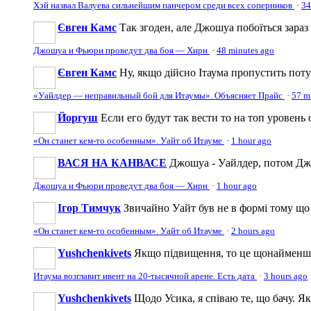
Хэй назвал Валуева сильнейшим панчером среди всех соперников
·
34
Євген Камс
Так згоден, але Джошуа побоїться зараз 
Джошуа и Фьюри проведут два боя — Хирн
·
48 minutes ago
Євген Камс
Ну, якщо дійсно Ітаума пропустить поту
«Уайлдер — неправильный бой для Итаумы». Объясняет Прайс
·
57 m
Йоргуш
Если его будут так вести то на топ уровень 
«Он станет кем-то особенным». Уайт об Итауме
·
1 hour ago
ВАСЯ НА КАНВАСЕ
Джошуа - Уайлдер, потом Дж
Джошуа и Фьюри проведут два боя — Хирн
·
1 hour ago
Ігор Тимчук
Звичайно Уайт був не в формі тому що 
«Он станет кем-то особенным». Уайт об Итауме
·
2 hours ago
Yushchenkivets
Якщо підвищення, то це щонайменш
Итаума возглавит ивент на 20-тысячной арене. Есть дата
·
3 hours ago
Yushchenkivets
Щодо Усика, я співаю те, що бачу. Як