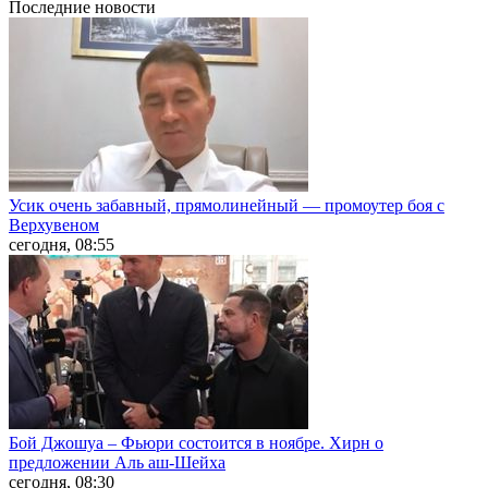
Последние
новости
Усик очень забавный, прямолинейный — промоутер боя с
Верхувеном
сегодня, 08:55
Бой Джошуа – Фьюри состоится в ноябре. Хирн о
предложении Аль аш-Шейха
сегодня, 08:30