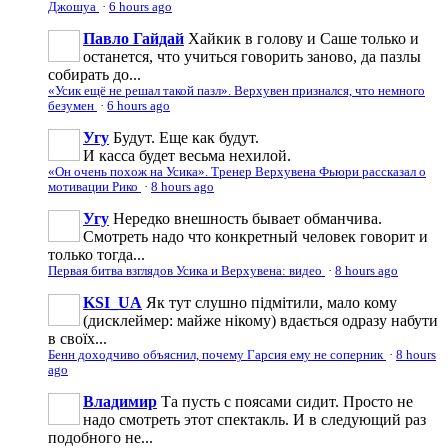
Джошуа
·
6 hours ago
Павло Гайдай
Хайкик в голову и Саше только и
останется, что учиться говорить заново, да пазлы
собирать до...
«Усик ещё не решал такой пазл». Верхувен признался, что немного
безумен
·
6 hours ago
Угу
Будут. Еще как будут.
И касса будет весьма нехилой.
«Он очень похож на Усика». Тренер Верхувена Фьюри рассказал о
мотивации Рико
·
8 hours ago
Угу
Нередко внешность бывает обманчива.
Смотреть надо что конкретный человек говорит и
только тогда...
Первая битва взглядов Усика и Верхувена: видео
·
8 hours ago
KSI_UA
Як тут слушно підмітили, мало кому
(дисклеймер: майже нікому) вдається одразу набути
в своїх...
Бенн доходчиво объяснил, почему Гарсия ему не соперник
·
8 hours
ago
Владимир
Та пусть с поясами сидит. Просто не
надо смотреть этот спектакль. И в следующий раз
подобного не...