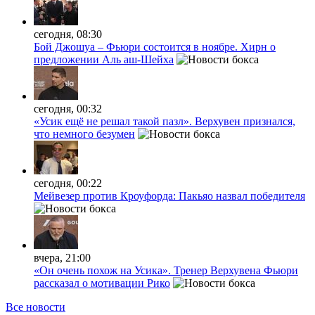
сегодня, 08:30
Бой Джошуа – Фьюри состоится в ноябре. Хирн о
предложении Аль аш-Шейха
сегодня, 00:32
«Усик ещё не решал такой пазл». Верхувен признался,
что немного безумен
сегодня, 00:22
Мейвезер против Кроуфорда: Пакьяо назвал победителя
вчера, 21:00
«Он очень похож на Усика». Тренер Верхувена Фьюри
рассказал о мотивации Рико
Все новости