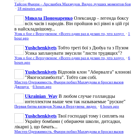
Тайсон Фьюри – Арсланбек Махмудов. Видео лучших моментов боя
·
18 minutes ago
Микола Пономаренко
Олександр - легенда боксу
всіх часів і народів. Він пройшов всі рівні в цій грі
в найскладнішому...
Усик о бое с Верхувеном: «Всего один раз я делаю то, что хочу»
·
1
hour ago
Yushchenkivets
Тобто треті бої з Дюбуа та з Пузом
Усика запланувати змусили "листи трудящих"?
Усик о бое с Верхувеном: «Всего один раз я делаю то, что хочу»
·
6
hours ago
Yushchenkivets
Відповів клон "Абирвалга" клонові
"Якогосьтамболта". Тобто сам собі.
Мистер Одержимость. Фьюри побил Махмудова и бросил вызов
Джошуа
·
6 hours ago
Ukrainian_Way
В любом случае голландцы
интеллектом выше чем так называемые "руские"
Первая битва взглядов Усика и Верхувена: видео
·
6 hours ago
Yushchenkivets
Твої господарі тому і сиплять на
Україну бомбами ( обираючи школи, дитсадки,
лікарні ), що бачать...
Мистер Одержимость. Фьюри побил Махмудова и бросил вызов