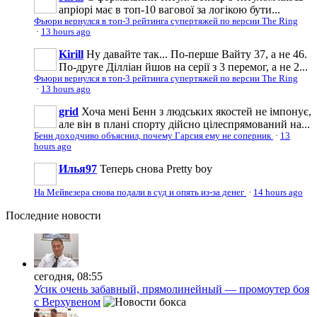
апріорі має в топ-10 вагової за логікою бути...
Фьюри вернулся в топ-3 рейтинга супертяжей по версии The Ring
·
13 hours ago
Kirill
Ну давайте так... По-перше Вайту 37, а не 46.
По-друге Ділліан йшов на серії з 3 перемог, а не 2...
Фьюри вернулся в топ-3 рейтинга супертяжей по версии The Ring
·
13 hours ago
grid
Хоча мені Бенн з людських якостей не імпонує,
але він в плані спорту дійсно цілеспрямований на...
Бенн доходчиво объяснил, почему Гарсия ему не соперник
·
13
hours ago
Илья97
Теперь снова Pretty boy
На Мейвезера снова подали в суд и опять из-за денег
·
14 hours ago
Последние
новости
сегодня, 08:55
Усик очень забавный, прямолинейный — промоутер боя
с Верхувеном