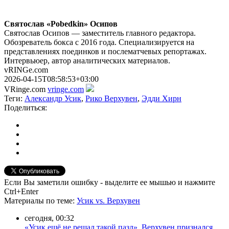
Святослав «Pobedkin» Осипов
Святослав Осипов — заместитель главного редактора.
Обозреватель бокса с 2016 года. Специализируется на
представлениях поединков и послематчевых репортажах.
Интервьюер, автор аналитических материалов.
vRINGe.com
2026-04-15T08:58:53+03:00
VRinge.com
vringe.com
Теги:
Александр Усик
,
Рико Верхувен
,
Эдди Хирн
Поделиться:
Если Вы заметили ошибку - выделите ее мышью и нажмите
Ctrl+Enter
Материалы
по теме
:
Усик vs. Верхувен
сегодня, 00:32
«Усик ещё не решал такой пазл». Верхувен признался,