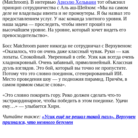
(Matchroom). В интервью
Ариэлю Хельвани
тот объяснил
принцип сотрудничества с Аль аш-Шейхом: «Мы на самом
деле не владельцы ивента и не промоутеры. Я бы назвал это
предоставлением услуг. У нас команда элитного уровня. И
наша задача — проследить, чтобы ивент прошёл на
высочайшем уровне. На уровне, который хочет видеть его
превосходительство».
Босс Matchroom ранее никогда не сотрудничал с Верхувеном:
«Оказалось, что он очень даже классный чувак. Руки — как
лопаты. Спокойный. Уверенный в себе. Усик как всегда очень
хладнокровный. Очень забавный, прямолинейный. Классная
дуэль взглядов. Это бой, который вы точно не пропустите.
Потому что это словно поединок, сгенерированный ИИ.
Место проведения шоу — у подножия пирамид. Причём, в
самом прямом смысле слова».
«Это словно покорить гору. Рико должен сделать что-то
экстраординарное, чтобы победить в этом поединке. Удачи
ему…» — улыбается Хирн.
Читайте также:
«Усик ещё не решал такой пазл». Верхувен
признался, что немного безумен