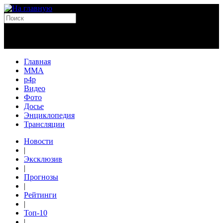
Главная
MMA
p4p
Видео
Фото
Досье
Энциклопедия
Трансляции
Новости
|
Эксклюзив
|
Прогнозы
|
Рейтинги
|
Топ-10
|