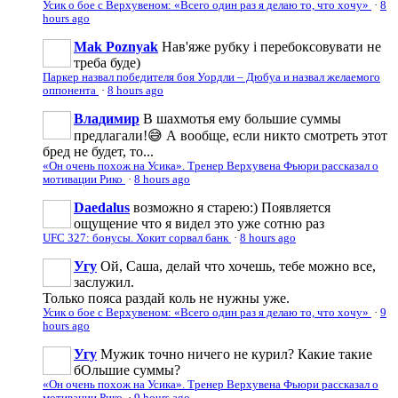
Усик о бое с Верхувеном: «Всего один раз я делаю то, что хочу»
·
8
hours ago
Mak Poznyak
Нав'яже рубку і перебоксовувати не
треба буде)
Паркер назвал победителя боя Уордли – Дюбуа и назвал желаемого
оппонента
·
8 hours ago
Владимир
В шахмотья ему большие суммы
предлагали!😅 А вообще, если никто смотреть этот
бред не будет, то...
«Он очень похож на Усика». Тренер Верхувена Фьюри рассказал о
мотивации Рико
·
8 hours ago
Daedalus
возможно я старею:) Появляется
ощущение что я видел это уже сотню раз
UFC 327: бонусы. Хокит сорвал банк
·
8 hours ago
Угу
Ой, Саша, делай что хочешь, тебе можно все,
заслужил.
Только пояса раздай коль не нужны уже.
Усик о бое с Верхувеном: «Всего один раз я делаю то, что хочу»
·
9
hours ago
Угу
Мужик точно ничего не курил? Какие такие
бОльшие суммы?
«Он очень похож на Усика». Тренер Верхувена Фьюри рассказал о
мотивации Рико
·
9 hours ago