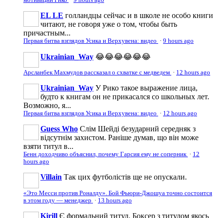
EL LE
голландцы сейчас и в школе не особо книги
читают, не говоря уже о том, чтобы быть
причастным...
Первая битва взглядов Усика и Верхувена: видео
·
9 hours ago
Ukrainian_Way
😂😂😂😂😂😂
Арсланбек Махмудов рассказал о схватке с медведем
·
12 hours ago
Ukrainian_Way
У Рико такое выражение лица,
будто к книгам он не прикасался со школьных лет.
Возможно, я...
Первая битва взглядов Усика и Верхувена: видео
·
12 hours ago
Guess Who
Слім Шейді безударний середняк з
відсутнім захистом. Раніше думав, що він може
взяти титул в...
Бенн доходчиво объяснил, почему Гарсия ему не соперник
·
12
hours ago
Villain
Так цих футболістів ще не опускали.
«Это Месси против Роналду». Бой Фьюри-Джошуа точно состоится
в этом году — менеджер
·
13 hours ago
Kirill
Є формальний титул. Боксер з титулом якось