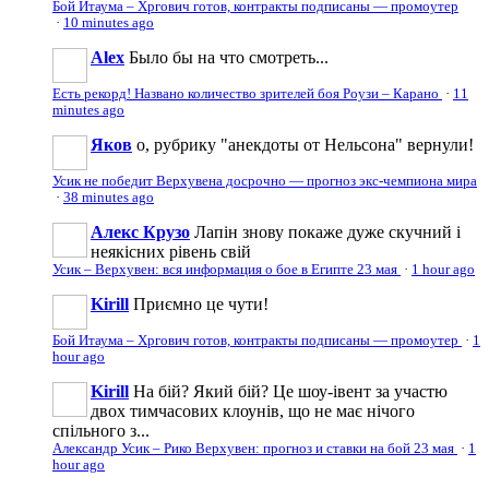
Бой Итаума – Хргович готов, контракты подписаны — промоутер
·
10 minutes ago
Аlеx
Было бы на что смотреть...
Есть рекорд! Названо количество зрителей боя Роузи – Карано
·
11
minutes ago
Яков
о, рубрику "анекдоты от Нельсона" вернули!
Усик не победит Верхувена досрочно — прогноз экс-чемпиона мира
·
38 minutes ago
Алекс Крузо
Лапін знову покаже дуже скучний і
неякісних рівень свій
Усик – Верхувен: вся информация о бое в Египте 23 мая
·
1 hour ago
Kirill
Приємно це чути!
Бой Итаума – Хргович готов, контракты подписаны — промоутер
·
1
hour ago
Kirill
На бій? Який бій? Це шоу-івент за участю
двох тимчасових клоунів, що не має нічого
спільного з...
Александр Усик – Рико Верхувен: прогноз и ставки на бой 23 мая
·
1
hour ago