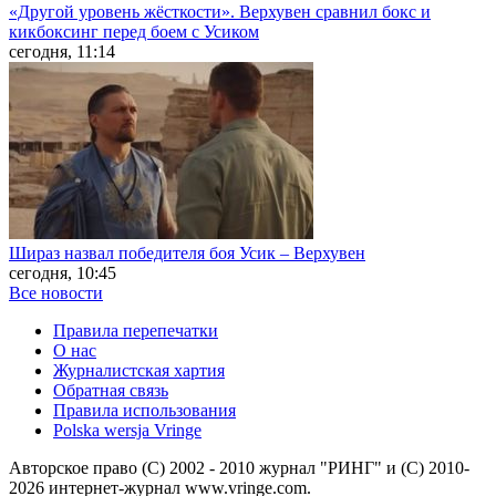
«Другой уровень жёсткости». Верхувен сравнил бокс и
кикбоксинг перед боем с Усиком
сегодня, 11:14
Шираз назвал победителя боя Усик – Верхувен
сегодня, 10:45
Все новости
Правила перепечатки
О нас
Журналистская хартия
Обратная связь
Правила использования
Polska wersja Vringe
Авторское право (С) 2002 - 2010 журнал "РИНГ" и (С) 2010-
2026 интернет-журнал www.vringe.com.