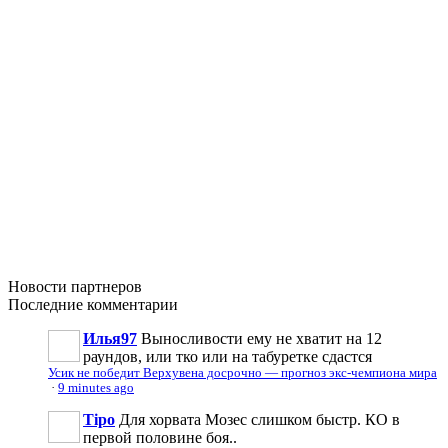
Новости
партнеров
Последние
комментарии
Илья97
Выносливости ему не хватит на 12
раундов, или тко или на табуретке сдастся
Усик не победит Верхувена досрочно — прогноз экс-чемпиона мира
·
9 minutes ago
Tipo
Для хорвата Мозес слишком быстр. КО в
первой половине боя..