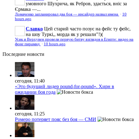
умовного Шухрича, як Ребров, здається, вніс за
Єрмака —...
Ломаченко запланировал два боя — инсайдер назвал имена
·
10
hours ago
Славко
Цей старий часто позує на фейс ту фейс,
на шоу Туркі,, морда як у решали"!)(
Усик и Верхувен провели первую битву взглядов в Египте: видео на
фоне пирамид
·
10 hours ago
Последние
новости
сегодня, 11:40
«Это будущий лидер pound-for-pound». Хирн в
ожидании боя года
сегодня, 11:25
Ромеро потеряет пояс без боя — СМИ