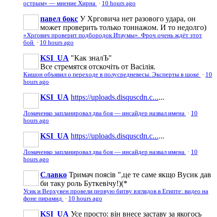
острым» — мнение Хирна
·
10 hours ago
павел бокс
У Хрговича нет разового удара, он
может проверить только тоннажом. И то недолго)
«Хргович проверит подбородок Итаумы». Фроч очень ждёт этот
бой
·
10 hours ago
KSI_UA
"Как зналЪ"
Все стремятся отскочіть от Васілія.
Кишон объявил о переходе в полусредневесы. Эксперты в шоке
·
10
hours ago
KSI_UA
https://uploads.disquscdn.c...
...
Ломаченко запланировал два боя — инсайдер назвал имена
·
10
hours ago
KSI_UA
https://uploads.disquscdn.c...
...
Ломаченко запланировал два боя — инсайдер назвал имена
·
10
hours ago
Славко
Тримач поясів ",це те саме якщо Вусик дав
би таку роль Буткевічу!)(*
Усик и Верхувен провели первую битву взглядов в Египте: видео на
фоне пирамид
·
10 hours ago
KSI_UA
Усе просто: він внесе заставу за якогось