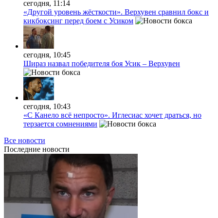
сегодня, 11:14
«Другой уровень жёсткости». Верхувен сравнил бокс и
кикбоксинг перед боем с Усиком
сегодня, 10:45
Шираз назвал победителя боя Усик – Верхувен
сегодня, 10:43
«С Канело всё непросто». Иглесиас хочет драться, но
терзается сомнениями
Все новости
Последние
новости