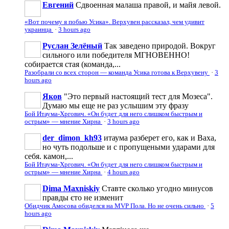
Евгений
Сдвоенная малаша правой, и майя левой.
«Вот почему я побью Усика». Верхувен рассказал, чем удивит
украинца
·
3 hours ago
Руслан Зелёный
Так заведено природой. Вокруг
сильного или победителя МГНОВЕННО!
собирается стая (команда,...
Разобрали со всех сторон — команда Усика готова к Верхувену
·
3
hours ago
Яков
"Это первый настоящий тест для Мозеса".
Думаю мы еще не раз услышим эту фразу
Бой Итаума-Хргович. «Он будет для него слишком быстрым и
острым» — мнение Хирна
·
3 hours ago
der_dimon_kh93
итаума разберет его, как и Ваха,
но чуть подольше и с пропущеными ударами для
себя. камон,...
Бой Итаума-Хргович. «Он будет для него слишком быстрым и
острым» — мнение Хирна
·
4 hours ago
Dima Maxniskiy
Ставте сколько угодно минусов
правды єто не изменит
Обидчик Амосова обиделся на MVP Пола. Но не очень сильно
·
5
hours ago