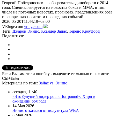
Георгий Победоносцев — обозреватель единоборств с 2014
года. Специализируется на новостях бокса и ММА, в том
числе на поточных новостях, прогнозах, представлениях боёв
и репортажах по итогам прошедших событий.
2026-05-20T11:44:19+03:00
VRinge.com
vringe.com
Теги:
Джарон Эннис
,
Ксандер Зайас
,
Теренс Кроуфорд
Поделиться:
Если Вы заметили ошибку - выделите ее мышью и нажмите
Ctrl+Enter
Материалы
по теме
:
Зайас vs. Эннис
сегодня, 11:40
«Это будущий лидер pound-for-pound». Хирн в
ожидании боя года
14 Мая 2026
Эннис отказался от полутитула WBA
8 Мая 2026