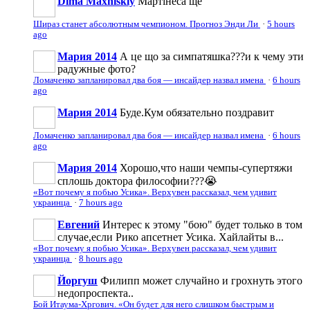
Dima Maxniskiy
Мартінеса ще
Шираз станет абсолютным чемпионом. Прогноз Энди Ли
·
5 hours
ago
Мария 2014
А це що за симпатяшка???и к чему эти
радужные фото?
Ломаченко запланировал два боя — инсайдер назвал имена
·
6 hours
ago
Мария 2014
Буде.Кум обязательно поздравит
Ломаченко запланировал два боя — инсайдер назвал имена
·
6 hours
ago
Мария 2014
Хорошо,что наши чемпы-супертяжи
сплошь доктора философии???😭
«Вот почему я побью Усика». Верхувен рассказал, чем удивит
украинца
·
7 hours ago
Евгений
Интерес к этому "бою" будет только в том
случае,если Рико апсетнет Усика. Хайлайты в...
«Вот почему я побью Усика». Верхувен рассказал, чем удивит
украинца
·
8 hours ago
Йоргуш
Филипп может случайно и грохнуть этого
недопроспекта..
Бой Итаума-Хргович. «Он будет для него слишком быстрым и