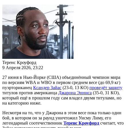
Теренс Кроуфорд
9 Апреля 2026, 23:22
27 июня в Нью-Йорке (США) объединённый чемпион мира
по версиям WBA и WBO в первом среднем весе (до 69,9 кг)
пуэрториканец
Ксандер Зайас
(23-0, 13 КО)
проведёт защиту
титулов против американца
Джарона Энниса
(35-0, 31 КО),
который ещё в прошлом году сам владел двумя титулами, но
на категорию ниже.
Несмотря на то, что у Джарона в этом весе пока только один
бой, в котором он за раунд уничтожил Уисму Лиму, его
легендарный соотечественник
Теренс Кроуфорд
считает, что