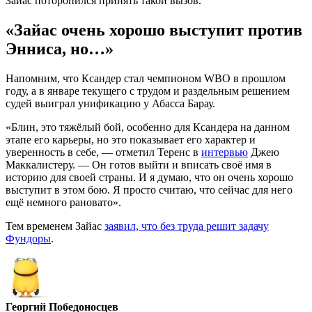
Зайас поторопился принять такой вызов.
«Зайас очень хорошо выступит против
Энниса, но…»
Напомним, что Ксандер стал чемпионом WBO в прошлом
году, а в январе текущего с трудом и раздельным решением
судей выиграл унификацию у Абасса Барау.
«Блин, это тяжёлый бой, особенно для Ксандера на данном
этапе его карьеры, но это показывает его характер и
уверенность в себе, — отметил Теренс в
интервью
Джею
Маккалистеру. — Он готов выйти и вписать своё имя в
историю для своей страны. И я думаю, что он очень хорошо
выступит в этом бою. Я просто считаю, что сейчас для него
ещё немного рановато».
Тем временем Зайас
заявил, что без труда решит задачу
Фундоры
.
Георгий Победоносцев