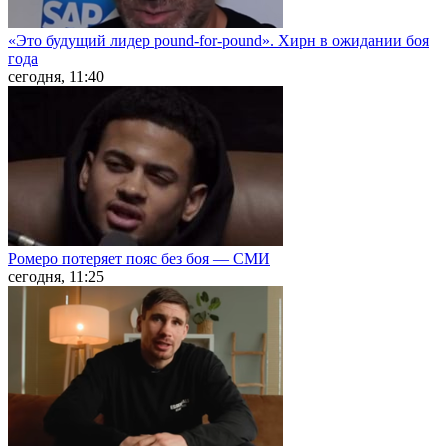
«Это будущий лидер pound-for-pound». Хирн в ожидании боя
года
сегодня, 11:40
Ромеро потеряет пояс без боя — СМИ
сегодня, 11:25