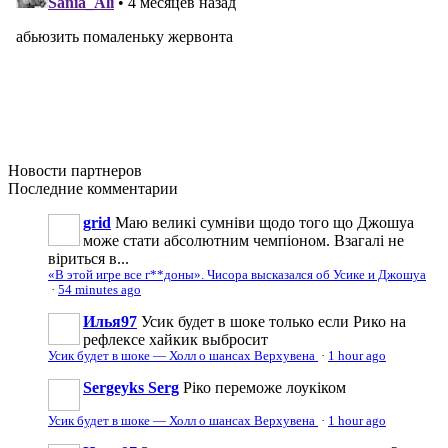
Новости
партнеров
Последние
комментарии
grid
Маю великі сумніви щодо того що Джошуа
може стати абсолютним чемпіоном. Взагалі не
віриться в...
«В этой игре все г**доны». Чисора высказался об Усике и Джошуа
·
54 minutes ago
Илья97
Усик будет в шоке только если Рико на
рефлексе хайкик выбросит
Усик будет в шоке — Холл о шансах Верхувена
·
1 hour ago
Sergeyks Serg
Ріко переможе лоукіком
Усик будет в шоке — Холл о шансах Верхувена
·
1 hour ago