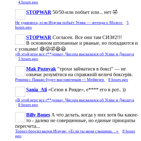
·
4 hours ago
STOPWAR
50/50-или побъет или... нет 🤣
Не удивлюсь, если Итаума побьёт Усика — легенда о Мозесе
·
5
hours ago
STOPWAR
Согласен. Все они там СИЗ#2!!!
В основном штопанные и рваные, но попадаются и
с усиками! 😅😜🤣😆😃
«В этой игре все г**доны». Чисора высказался об Усике и Джошуа
·
5 hours ago
Mak Poznyak
"трохи займатися в боксі" — не
означає розумітися на справжній величі боксерів.
Реванш с Пакьяо будет выставочным — Мейвезер
·
8 hours ago
Sania_Ali
«Сезон в Рияде», е**** его в рот.. ))
«В этой игре все г**доны». Чисора высказался об Усике и Джошуа
·
8 hours ago
Billy Bones
А что делать, когда у них хотя бы какие-
то - далеко не совершенные, но единые принципы
пересчета...
Торрез бросил вызов Итауме: «Если ты меня слышишь…»
·
8 hours
ago