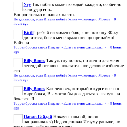
Угу
Так побить может каждый каждого, особенно
если удар есть.
Вопрос только в шансах на это.
Не удивлюсь, если Итаума побьёт Усика — легенда о Мозесе
·
8
hours ago
Kirill
Треба б на момент бою, а не поточну 30-ку
дивитися, бо є в мене враження що принаймні
Вайт на...
Торрез бросил вызов Итауме: «Если ты меня слышишь…»
·
8 hours
ago
Billy Bones
Так уж случилось, но лично для меня
легендой осталось показательное деловое избиение
его...
Не удивлюсь, если Итаума побьёт Усика — легенда о Мозесе
·
8
hours ago
Billy Bones
Как человек, который в курсе всего в
мире бокса, Вы могли бы догадаться заглянуть на
боксрек. Я...
Торрез бросил вызов Итауме: «Если ты меня слышишь…»
·
9 hours
ago
Павло Гайдай
Нокаут шальной, но он
напрашивался) Недооценивал Итауму раньше, но
тут парень себя проявил прям...