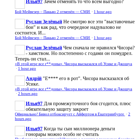
Илья97
Зачем отменять то что всем выгодно?
Бой Мейвезер – Пакьяо 2 отменён — СМИ
·
1 hour ago
Руслан Зелёный
Не смотрю все эти "выставочные
бои" и как рад, что очередное надувалово не
состоится. И...
Бой Мейвезер – Пакьяо 2 отменён — СМИ
·
1 hour ago
Руслан Зелёный
Чем сначала не нравился Чисора?
- хамством. Но постепенно с годами он помудрел.
Теперь он стал...
«В этой игре все г**доны». Чисора высказался об Усике и Джошуа
·
1 hour ago
Андрій
"Е**** его в рот". Чисора высказался об
Усике.
«В этой игре все г**доны». Чисора высказался об Усике и Джошуа
·
2 hours ago
Илья97
Для промежуточного боя сгодится, плюс
обязательную защиту закроет
Официально! Бивол отбоксирует с Айфертом в Екатеринбурге
·
2
hours ago
Илья97
Когда ты сын миллионера деньги
гонорары можно особо не считать