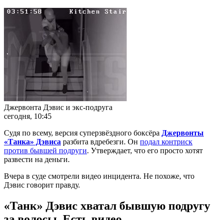
Джервонта Дэвис и экс-подруга
сегодня, 10:45
Судя по всему, версия суперзвёздного боксёра
Джервонты
«Танка» Дэвиса
разбита вдребезги. Он
подал контриск
против бывшей подруги
. Утверждает, что его просто хотят
развести на деньги.
Вчера в суде смотрели видео инцидента. Не похоже, что
Дэвис говорит правду.
«Танк» Дэвис хватал бывшую подругу
за волосы. Есть видео