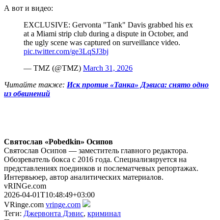
А вот и видео:
EXCLUSIVE: Gervonta "Tank" Davis grabbed his ex
at a Miami strip club during a dispute in October, and
the ugly scene was captured on surveillance video.
pic.twitter.com/ge3LqSJ3bj
— TMZ (@TMZ)
March 31, 2026
Читайте также:
Иск против «Танка» Дэвиса: снято одно
из обвинений
Святослав «Pobedkin» Осипов
Святослав Осипов — заместитель главного редактора.
Обозреватель бокса с 2016 года. Специализируется на
представлениях поединков и послематчевых репортажах.
Интервьюер, автор аналитических материалов.
vRINGe.com
2026-04-01T10:48:49+03:00
VRinge.com
vringe.com
Теги:
Джервонта Дэвис
,
криминал