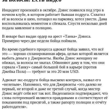
Инцидент произошёл в октябре. Дэвис появился под утро в
ночном клубе, в котором работает бывшая подруга. Схватил
её за волосы и шею, потащил на парковку, хотел увести. Дама
воспользовалась моментом и сбежала. Спустя несколько дней
подала заявление в полицию.
В январе был выдан ордер на арест «Танка» Дэвиса.
Примерно через две недели бойца поймали.
Во время судебного процесса адвокат бойца заявил, что всё
это — хорошо спланированная афера, целью которой является
выбить деньги у Джервонты. Якобы Дэвис женщину не
обижал, за волосы не хватал. Обвиняют даму в том, что они
сорвала «Танку» самый большой бой в карьере (против
Джейка Пола) — требуют за это 20 млн USD.
Адвокат экс-подруги бойца высмеял контриск, назвал его
«нелепым». Напомнил, что для Джервонты «это далеко не
первый, не второй и даже не третий случай, когда мистер
Дэвис ведёт себя вот так вот. Видеозаписи подтверждают, что
слова потерпевшей являются правдивыми и соответствуют её
показаниям под присягой, а также рапорту полиции и отчёту
работодателя».