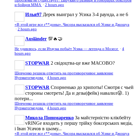
Проблемы не существует? Царукян о разнице в гонорарах боксёров
и бойцов ММА
·
2 hours ago
Илья97
Дерек выиграл у Усика 3-4 раунда, а не 6
«В этой игре все г**доны». Чисора высказался об Усике и Джошуа
·
2 hours ago
Ausländer
💯🔥🤝
Не удивлюсь, если Итаума побьёт Усика — легенда о Мозесе
·
4
hours ago
STOPWAR
2 свiдоцтва-це вже МАСОВО?
Шевченко решила ответить на противоречивое заявление
Нурмагогмедова
·
4 hours ago
STOPWAR
Спорненько до хрипоты! Смотря с чьей
стороны смотреть! Да и дезы(фейк) навалил😜. 1)
потери...
Шевченко решила ответить на противоречивое заявление
Нурмагогмедова
·
4 hours ago
Микола Пономаренко
За майстерністю клікбейту
vRINGe входить у першу трійку боксерських медіа,
і Іван Усачов в цьому...
«В этой игре все г**доны». Чисора высказался об Усике и Джошуа