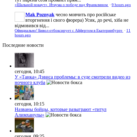
«Шальной нокаут». Итаума о победе над Франклином
·
9 hours ago
Mak Poznyak
чесно мовчить про російське
вторгнення і свого фюрера) Усик, до речі, хіба не
відмовився від...
Официально! Бивол отбоксирует с Айфертом в Екатеринбурге
·
11
hours ago
Последние
новости
сегодня, 10:45
У «Танка» Дэвиса проблемы: в суде смотрели видео из
ночного клуба
сегодня, 10:15
Названы бойцы, которые разыграют «титул
Алимханулы»
сегодня, 09:25