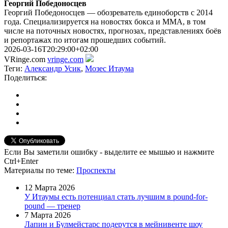
Георгий Победоносцев
Георгий Победоносцев — обозреватель единоборств с 2014
года. Специализируется на новостях бокса и ММА, в том
числе на поточных новостях, прогнозах, представлениях боёв
и репортажах по итогам прошедших событий.
2026-03-16T20:29:00+02:00
VRinge.com
vringe.com
Теги:
Александр Усик
,
Мозес Итаума
Поделиться:
Если Вы заметили ошибку - выделите ее мышью и нажмите
Ctrl+Enter
Материалы
по теме
:
Проспекты
12 Марта 2026
У Итаумы есть потенциал стать лучшим в pound-for-
pound — тренер
7 Марта 2026
Лапин и Булмейстарс подерутся в мейнивенте шоу