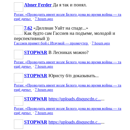
Abner Ferder
Да я так и понял.
Роган: «Проводить ивент возле Белого дома во время войны — та
ещё дичь»
·
7 hours ago
7,62
«Диллиан Уайт на спаде...»
Как будто сам Гассиев на подъеме, молодой и
перспективный ))
Гассиев примет бой с Итаумой — промоутер
·
7 hours ago
STOPWAR
В Лесниках можно?
Роган: «Проводить ивент возле Белого дома во время войны — та
ещё дичь»
·
7 hours ago
STOPWAR
Юристу б/п доказывать...
Роган: «Проводить ивент возле Белого дома во время войны — та
ещё дичь»
·
7 hours ago
STOPWAR
https://uploads.disquscdn.c...
...
Роган: «Проводить ивент возле Белого дома во время войны — та
ещё дичь»
·
7 hours ago
STOPWAR
https://uploads.disquscdn.c...
...