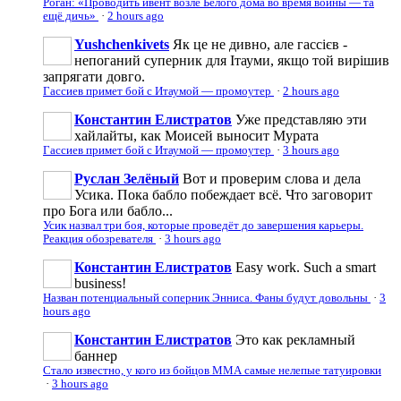
Роган: «Проводить ивент возле Белого дома во время войны — та
ещё дичь»
·
2 hours ago
Yushchenkivets
Як це не дивно, але гассієв -
непоганий суперник для Ітауми, якщо той вирішив
запрягати довго.
Гассиев примет бой с Итаумой — промоутер
·
2 hours ago
Константин Елистратов
Уже представляю эти
хайлайты, как Моисей выносит Мурата
Гассиев примет бой с Итаумой — промоутер
·
3 hours ago
Руслан Зелёный
Вот и проверим слова и дела
Усика. Пока бабло побеждает всё. Что заговорит
про Бога или бабло...
Усик назвал три боя, которые проведёт до завершения карьеры.
Реакция обозревателя
·
3 hours ago
Константин Елистратов
Easy work. Such a smart
business!
Назван потенциальный соперник Энниса. Фаны будут довольны
·
3
hours ago
Константин Елистратов
Это как рекламный
баннер
Стало известно, у кого из бойцов ММА самые нелепые татуировки
·
3 hours ago