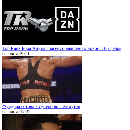
Top Rank Боба Арума спасён: объявлено о новой ТВ-сделке
сегодня, 20:10
Фундора готова к супербою с Хирутой
сегодня, 17:32