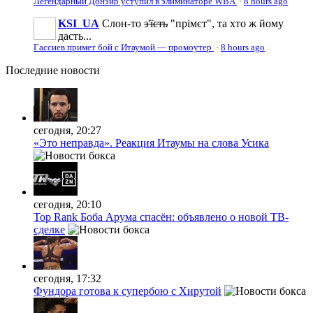
Легендарный Донэйр уступил в элиминаторе WBA
·
8 hours ago
KSI_UA
Слон-то
з'їсть
"прімєт", та хто ж йому
дасть...
Гассиев примет бой с Итаумой — промоутер
·
8 hours ago
Последние
новости
сегодня, 20:27
«Это неправда». Реакция Итаумы на слова Усика
сегодня, 20:10
Top Rank Боба Арума спасён: объявлено о новой ТВ-
сделке
сегодня, 17:32
Фундора готова к супербою с Хирутой