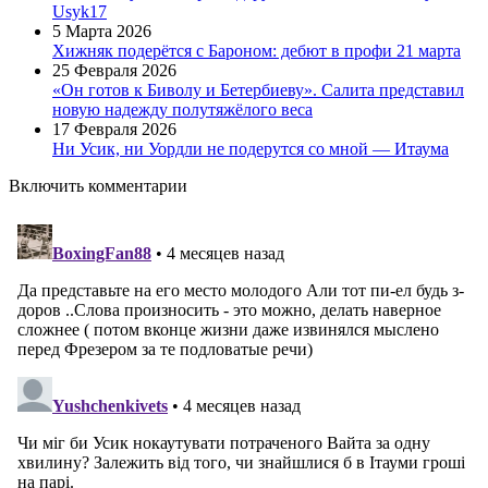
Usyk17
5 Марта 2026
Хижняк подерётся с Бароном: дебют в профи 21 марта
25 Февраля 2026
«Он готов к Биволу и Бетербиеву». Салита представил
новую надежду полутяжёлого веса
17 Февраля 2026
Ни Усик, ни Уордли не подерутся со мной — Итаума
Включить комментарии