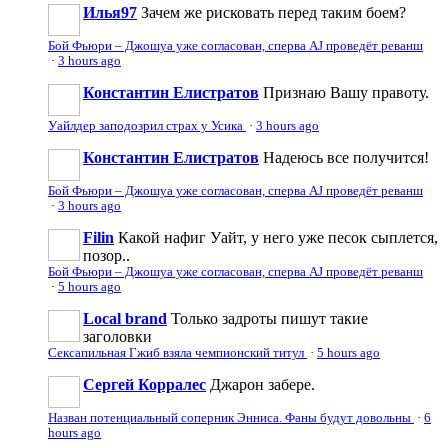
Илья97
Зачем же рисковать перед таким боем?
Бой Фьюри – Джошуа уже согласован, сперва AJ проведёт реванш
·
3 hours ago
Константин Елистратов
Признаю Вашу правоту.
Уайлдер заподозрил страх у Усика
·
3 hours ago
Константин Елистратов
Надеюсь все получится!
Бой Фьюри – Джошуа уже согласован, сперва AJ проведёт реванш
·
3 hours ago
Filin
Какой нафиг Уайт, у него уже песок сыплется,
позор..
Бой Фьюри – Джошуа уже согласован, сперва AJ проведёт реванш
·
5 hours ago
Local brand
Только задроты пишут такие
заголовки
Сексапильная Гжиб взяла чемпионский титул
·
5 hours ago
Сергей Корралес
Джарон забере.
Назван потенциальный соперник Энниса. Фаны будут довольны
·
6
hours ago