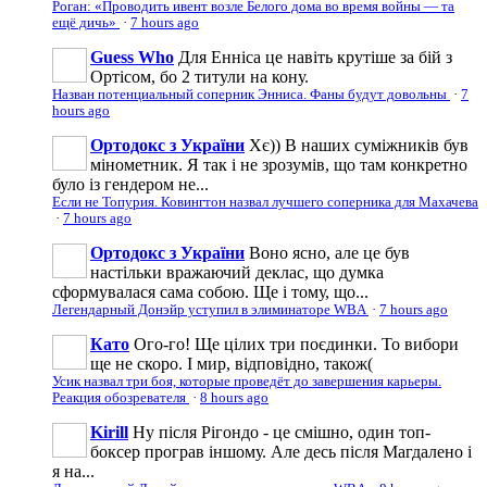
Роган: «Проводить ивент возле Белого дома во время войны — та
ещё дичь»
·
7 hours ago
Guess Who
Для Енніса це навіть крутіше за бій з
Ортісом, бо 2 титули на кону.
Назван потенциальный соперник Энниса. Фаны будут довольны
·
7
hours ago
Ортодокс з України
Хє)) В наших суміжників був
мінометник. Я так і не зрозумів, що там конкретно
було із гендером не...
Если не Топурия. Ковингтон назвал лучшего соперника для Махачева
·
7 hours ago
Ортодокс з України
Воно ясно, але це був
настільки вражаючий деклас, що думка
сформувалася сама собою. Ще і тому, що...
Легендарный Донэйр уступил в элиминаторе WBA
·
7 hours ago
Като
Ого-го! Ще цілих три поєдинки. То вибори
ще не скоро. І мир, відповідно, також(
Усик назвал три боя, которые проведёт до завершения карьеры.
Реакция обозревателя
·
8 hours ago
Kirill
Ну після Рігондо - це смішно, один топ-
боксер програв іншому. Але десь після Магдалено і
я на...