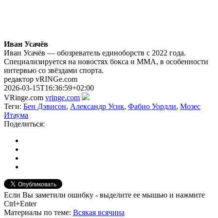
Иван Усачёв
Иван Усачёв — обозреватель единоборств с 2022 года.
Специализируется на новостях бокса и ММА, в особенности
интервью со звёздами спорта.
редактор vRINGe.com
2026-03-15T16:36:59+02:00
VRinge.com
vringe.com
Теги:
Бен Дэвисон
,
Александр Усик
,
Фабио Уордли
,
Мозес
Итаума
Поделиться:
Если Вы заметили ошибку - выделите ее мышью и нажмите
Ctrl+Enter
Материалы
по теме
:
Всякая всячина