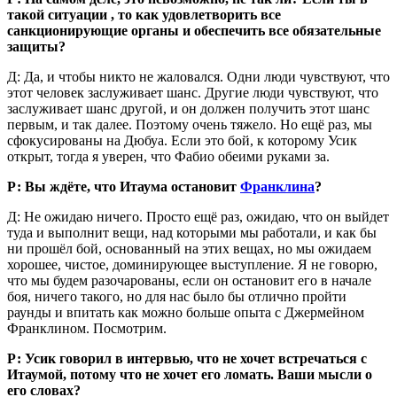
такой ситуации , то как удовлетворить все
санкционирующие органы и обеспечить все обязательные
защиты?
Д: Да, и чтобы никто не жаловался. Одни люди чувствуют, что
этот человек заслуживает шанс. Другие люди чувствуют, что
заслуживает шанс другой, и он должен получить этот шанс
первым, и так далее. Поэтому очень тяжело. Но ещё раз, мы
сфокусированы на Дюбуа. Если это бой, к которому Усик
открыт, тогда я уверен, что Фабио обеими руками за.
Р: Вы ждёте, что Итаума остановит
Франклина
?
Д: Не ожидаю ничего. Просто ещё раз, ожидаю, что он выйдет
туда и выполнит вещи, над которыми мы работали, и как бы
ни прошёл бой, основанный на этих вещах, но мы ожидаем
хорошее, чистое, доминирующее выступление. Я не говорю,
что мы будем разочарованы, если он остановит его в начале
боя, ничего такого, но для нас было бы отлично пройти
раунды и впитать как можно больше опыта с Джермейном
Франклином. Посмотрим.
Р: Усик говорил в интервью, что не хочет встречаться с
Итаумой, потому что не хочет его ломать. Ваши мысли о
его словах?