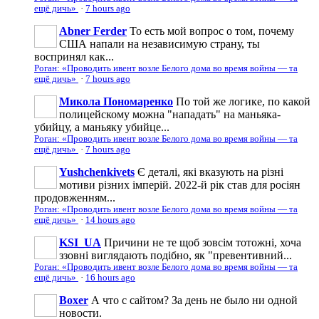
ещё дичь»
·
7 hours ago
Abner Ferder
То есть мой вопрос о том, почему
США напали на независимую страну, ты
воспринял как...
Роган: «Проводить ивент возле Белого дома во время войны — та
ещё дичь»
·
7 hours ago
Микола Пономаренко
По той же логике, по какой
полицейскому можна "нападать" на маньяка-
убийцу, а маньяку убийце...
Роган: «Проводить ивент возле Белого дома во время войны — та
ещё дичь»
·
7 hours ago
Yushchenkivets
Є деталі, які вказують на різні
мотиви різних імперій. 2022-й рік став для росіян
продовженням...
Роган: «Проводить ивент возле Белого дома во время войны — та
ещё дичь»
·
14 hours ago
KSI_UA
Причини не те щоб зовсім тотожні, хоча
ззовні виглядають подібно, як "превентивний...
Роган: «Проводить ивент возле Белого дома во время войны — та
ещё дичь»
·
16 hours ago
Boxer
А что с сайтом? За день не было ни одной
новости.