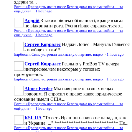
ядерки та...
Роган: «Проводить ивент возле Белого дома во время войны — та
ещё дичь»
·
1 hour ago
Андрій
З таким рівнем обізнаності, краще взагалі
не відкривати рота. Русня гірше справляється з...
Роган: «Проводить ивент возле Белого дома во время войны — та
ещё дичь»
·
1 hour ago
Сергей Корралес
Наджи Лопес - Мануэль Гальегос
- вообще сказка!!!
Барбоса и Симс устроили шахматную партию: видео
·
1 hour ago
Сергей Корралес
Реально у ProBox TV вечера
интереснее,чем некоторые у топовых
промоушенов.
Барбоса и Симс устроили шахматную партию: видео
·
1 hour ago
Abner Ferder
Мы наверное о разных вещах
говорим. Я спросил о праве: какое юридическое
основание имели США...
Роган: «Проводить ивент возле Белого дома во время войны — та
ещё дичь»
·
1 hour ago
KSI_UA
"То есть Иран ни на кого не нападал, как
и Украина, ..." *************************** Не...
Роган: «Проводить ивент возле Белого дома во время войны — та