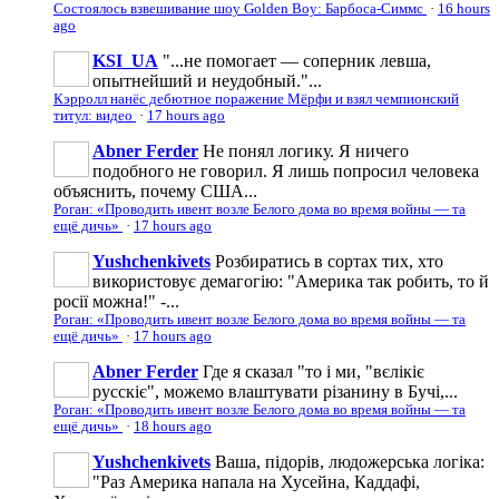
Состоялось взвешивание шоу Golden Boy: Барбоса-Симмс
·
16 hours
ago
KSI_UA
"...не помогает — соперник левша,
опытнейший и неудобный."...
Кэрролл нанёс дебютное поражение Мёрфи и взял чемпионский
титул: видео
·
17 hours ago
Abner Ferder
Не понял логику. Я ничего
подобного не говорил. Я лишь попросил человека
объяснить, почему США...
Роган: «Проводить ивент возле Белого дома во время войны — та
ещё дичь»
·
17 hours ago
Yushchenkivets
Розбиратись в сортах тих, хто
використовує демагогію: "Америка так робить, то й
росії можна!" -...
Роган: «Проводить ивент возле Белого дома во время войны — та
ещё дичь»
·
17 hours ago
Abner Ferder
Где я сказал "то і ми, "вєлікіє
русскіє", можемо влаштувати різанину в Бучі,...
Роган: «Проводить ивент возле Белого дома во время войны — та
ещё дичь»
·
18 hours ago
Yushchenkivets
Ваша, підорів, людожерська логіка:
"Раз Америка напала на Хусейна, Каддафі,