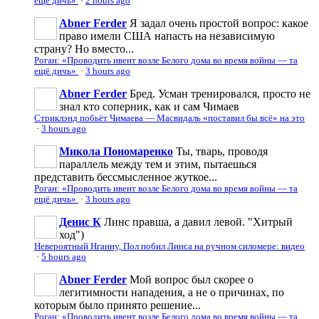
ещё дичь»
·
2 hours ago
Abner Ferder
Я задал очень простой вопрос: какое
право имели США напасть на независимую
страну? Но вместо...
Роган: «Проводить ивент возле Белого дома во время войны — та
ещё дичь»
·
3 hours ago
Abner Ferder
Бред. Усман тренировался, просто не
знал кто соперник, как и сам Чимаев
Стриклэнд побьёт Чимаева — Масвидаль «поставил бы всё» на это
·
3 hours ago
Микола Пономаренко
Ты, тварь, проводя
параллель между тем и этим, пытаешься
представить бессмысленное жуткое...
Роган: «Проводить ивент возле Белого дома во время войны — та
ещё дичь»
·
3 hours ago
Денис К
Линс правша, а давил левой. "Хитрый
ход")
Невероятный Нганну, Пол побил Линса на ручном силомере: видео
·
5 hours ago
Abner Ferder
Мой вопрос был скорее о
легитимности нападения, а не о причинах, по
которым было принято решение...
Роган: «Проводить ивент возле Белого дома во время войны — та