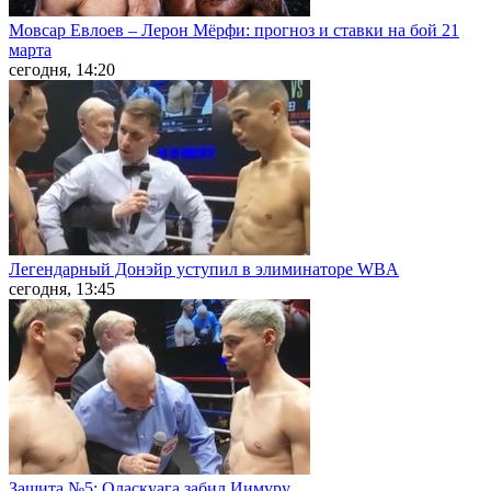
Мовсар Евлоев – Лерон Мёрфи: прогноз и ставки на бой 21
марта
сегодня, 14:20
Легендарный Донэйр уступил в элиминаторе WBA
сегодня, 13:45
Защита №5: Оласкуага забил Иимуру