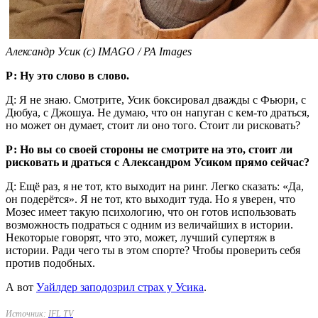
Александр Усик (с) IMAGO / PA Images
Р: Ну это слово в слово.
Д: Я не знаю. Смотрите, Усик боксировал дважды с Фьюри, с
Дюбуа, с Джошуа. Не думаю, что он напуган с кем-то драться,
но может он думает, стоит ли оно того. Стоит ли рисковать?
Р: Но вы со своей стороны не смотрите на это, стоит ли
рисковать и драться с Александром Усиком прямо сейчас?
Д: Ещё раз, я не тот, кто выходит на ринг. Легко сказать: «Да,
он подерётся». Я не тот, кто выходит туда. Но я уверен, что
Мозес имеет такую психологию, что он готов использовать
возможность подраться с одним из величайших в истории.
Некоторые говорят, что это, может, лучший супертяж в
истории. Ради чего ты в этом спорте? Чтобы проверить себя
против подобных.
А вот
Уайлдер заподозрил страх у Усика
.
Источник:
IFL TV