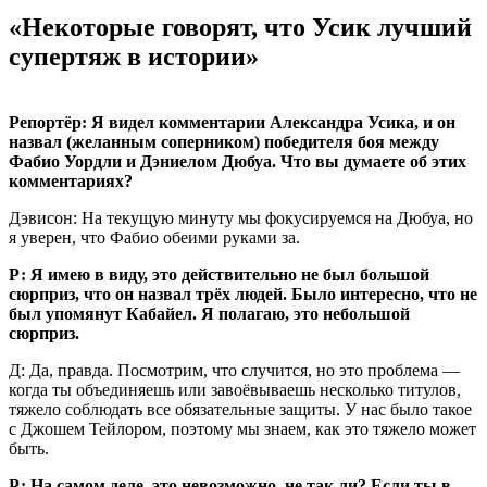
«
Некоторые говорят, что Усик лучший
супертяж в истории»
Репортёр: Я видел комментарии Александра Усика, и он
назвал (желанным соперником) победителя боя между
Фабио Уордли и Дэниелом Дюбуа. Что вы думаете об этих
комментариях?
Дэвисон: На текущую минуту мы фокусируемся на Дюбуа, но
я уверен, что Фабио обеими руками за.
Р: Я имею в виду, это действительно не был большой
сюрприз, что он назвал трёх людей. Было интересно, что не
был упомянут Кабайел. Я полагаю, это небольшой
сюрприз.
Д: Да, правда. Посмотрим, что случится, но это проблема —
когда ты объединяешь или завоёвываешь несколько титулов,
тяжело соблюдать все обязательные защиты. У нас было такое
с Джошем Тейлором, поэтому мы знаем, как это тяжело может
быть.
Р: На самом деле, это невозможно, не так ли? Если ты в