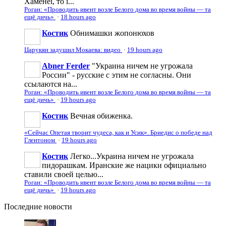
Хаменеї, то і...
Роган: «Проводить ивент возле Белого дома во время войны — та
ещё дичь»
·
18 hours ago
Костик
Обнимашки жопонюхов
Царукян задушил Мокаева: видео
·
19 hours ago
Abner Ferder
"Украина ничем не угрожала
России" - русские с этим не согласны. Они
ссылаются на...
Роган: «Проводить ивент возле Белого дома во время войны — та
ещё дичь»
·
19 hours ago
Костик
Вечная обиженка.
«Сейчас Опетая творит чудеса, как и Усик». Бриедис о победе над
Глентоном
·
19 hours ago
Костик
Легко...Украина ничем не угрожала
пидорашкам. Иранские же нацики официально
ставили своей целью...
Роган: «Проводить ивент возле Белого дома во время войны — та
ещё дичь»
·
19 hours ago
Последние
новости