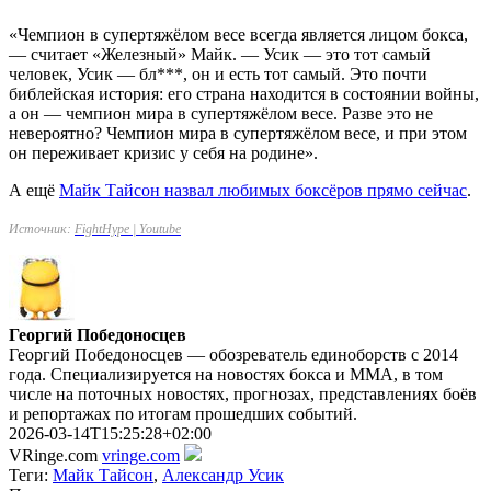
«Чемпион в супертяжёлом весе всегда является лицом бокса,
— считает «Железный» Майк. — Усик — это тот самый
человек, Усик — бл***, он и есть тот самый. Это почти
библейская история: его страна находится в состоянии войны,
а он — чемпион мира в супертяжёлом весе. Разве это не
невероятно? Чемпион мира в супертяжёлом весе, и при этом
он переживает кризис у себя на родине».
А ещё
Майк Тайсон назвал любимых боксёров прямо сейчас
.
Источник:
FightHype | Youtube
Георгий Победоносцев
Георгий Победоносцев — обозреватель единоборств с 2014
года. Специализируется на новостях бокса и ММА, в том
числе на поточных новостях, прогнозах, представлениях боёв
и репортажах по итогам прошедших событий.
2026-03-14T15:25:28+02:00
VRinge.com
vringe.com
Теги:
Майк Тайсон
,
Александр Усик