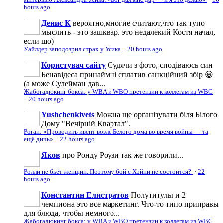
hours ago
Денис К
вероятно,многие считают,что так тупо
мыслить - это зашквар. это недалекий Костя начал,
если шо)
Уайлдер заподозрил страх у Усика
·
20 hours ago
Користувач сайту
Судячи з фото, сподіваюсь син
Бенавідеса принаймні сплатив санкційний збір 😀
(а може Сулейман дав...
Жабогадюкинг бокса: у WBA и WBO претензии к коллегам из WBC
·
20 hours ago
Yushchenkivets
Можна ще організувати біля Білого
Дому "Вечірній Квартал".
Роган: «Проводить ивент возле Белого дома во время войны — та
ещё дичь»
·
22 hours ago
Яков
про Ронду Роузи так же говорили...
Ролли не бьёт женщин. Поэтому бой с Хэйни не состоится?
·
22
hours ago
Константин Елистратов
Полутитулы и 2
чемпиона это все маркетинг. Что-то типо приправы
для блюда, чтобы немного...
Жабогадюкинг бокса: у WBA и WBO претензии к коллегам из WBC