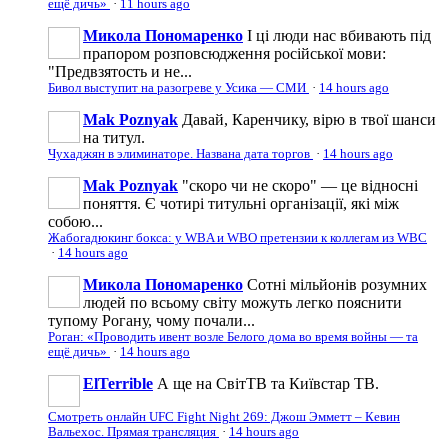
ещё дичь»
·
11 hours ago
Микола Пономаренко
І ці люди нас вбивають під
прапором розповсюдження російської мови:
"Предвзятость и не...
Бивол выступит на разогреве у Усика — СМИ
·
14 hours ago
Mak Poznyak
Давай, Каренчику, вірю в твої шанси
на титул.
Чухаджян в элиминаторе. Названа дата торгов
·
14 hours ago
Mak Poznyak
"скоро чи не скоро" — це відносні
поняття. Є чотирі титульні організації, які між
собою...
Жабогадюкинг бокса: у WBA и WBO претензии к коллегам из WBC
·
14 hours ago
Микола Пономаренко
Сотні мільйонів розумних
людей по всьому світу можуть легко пояснити
тупому Рогану, чому почали...
Роган: «Проводить ивент возле Белого дома во время войны — та
ещё дичь»
·
14 hours ago
ElTerrible
А ще на СвітТВ та Київстар ТВ.
Смотреть онлайн UFC Fight Night 269: Джош Эмметт – Кевин
Вальехос. Прямая трансляция
·
14 hours ago