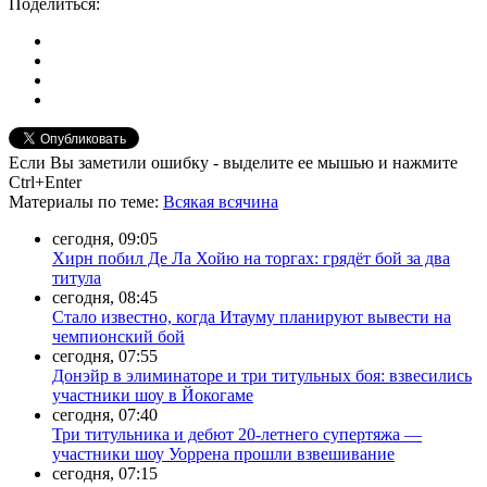
Поделиться:
Если Вы заметили ошибку - выделите ее мышью и нажмите
Ctrl+Enter
Материалы
по теме
:
Всякая всячина
сегодня, 09:05
Хирн побил Де Ла Хойю на торгах: грядёт бой за два
титула
сегодня, 08:45
Стало известно, когда Итауму планируют вывести на
чемпионский бой
сегодня, 07:55
Донэйр в элиминаторе и три титульных боя: взвесились
участники шоу в Йокогаме
сегодня, 07:40
Три титульника и дебют 20-летнего супертяжа —
участники шоу Уоррена прошли взвешивание
сегодня, 07:15