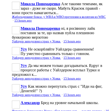
Микола Пономаренко
Але такими темпами, як
зараз - дуже не скоро. Мабуть Красюк правий -
вони просто намагаються...
Жабогадюкинг бокса: у WBA и WBO претензии к коллегам из WBC
·
15 hours ago
Микола Пономаренко
ні, я росіянину лайк
поставив за те, що назвав пуйла плешивою
бункерною мерзотою
Уайлдер заподозрил страх у Усика
·
15 hours ago
Угу
Не оскорбляйте Уайлдера сравнением!
Пу уместно сравнивать только с говном.
Уайлдер заподозрил страх у Усика
·
15 hours ago
Угу
Да мы можем только догадываться. Вдруг в
процессе работы с Уайлдером всплыл Турки и
предложил к...
Уайлдер заподозрил страх у Усика
·
15 hours ago
Угу
Как можно перепутать страх с "Иди на фиг,
Деонтей!" ?)
Уайлдер заподозрил страх у Усика
·
15 hours ago
Александр
Бред на уровне начальной школы.
Интервью Александра Усика: «Бог дал мне дар — и я это делаю»
·
16