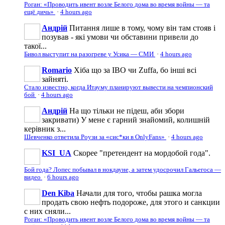
Роган: «Проводить ивент возле Белого дома во время войны — та
ещё дичь»
·
4 hours ago
Андрій
Питання лише в тому, чому він там стояв і
позував - які умови чи обставини привели до
такої...
Бивол выступит на разогреве у Усика — СМИ
·
4 hours ago
Romario
Хіба що за IBO чи Zuffa, бо інші всі
зайняті.
Стало известно, когда Итауму планируют вывести на чемпионский
бой
·
4 hours ago
Андрій
На що тільки не підеш, аби збори
закривати) У мене є гарний знайомий, колишній
керівник з...
Шевченко ответила Роузи за «сис*ки в OnlyFans»
·
4 hours ago
KSI_UA
Скорее "претендент на мopдoбoй года".
Бой года? Лопес побывал в нокдауне, а затем удосрочил Гальегоса —
видео
·
6 hours ago
Den Kiba
Начали для того, чтобы рашка могла
продать свою нефть подороже, для этого и санкции
с них сняли...
Роган: «Проводить ивент возле Белого дома во время войны — та