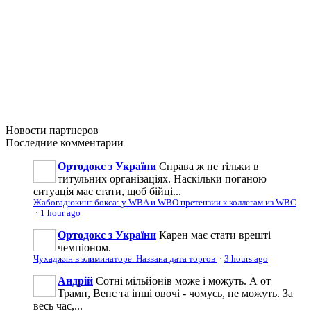
Новости
партнеров
Последние
комментарии
Ортодокс з України
Справа ж не тільки в
титульних організаціях. Наскільки поганою
ситуація має стати, щоб бійці...
Жабогадюкинг бокса: у WBA и WBO претензии к коллегам из WBC
·
1 hour ago
Ортодокс з України
Карен має стати врешті
чемпіоном.
Чухаджян в элиминаторе. Названа дата торгов
·
3 hours ago
Андрій
Сотні мільйонів може і можуть. А от
Трамп, Венс та інші овочі - чомусь, не можуть. За
весь час,...