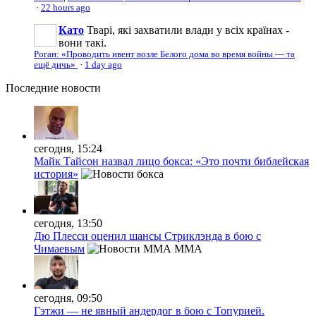
·
22 hours ago
Като
Тварі, які захватили влади у всіх країнах -
вони такі.
Роган: «Проводить ивент возле Белого дома во время войны — та
ещё дичь»
·
1 day ago
Последние
новости
сегодня, 15:24
Майк Тайсон назвал лицо бокса: «Это почти библейская
история»
сегодня, 13:50
Дю Плесси оценил шансы Стриклэнда в бою с
Чимаевым
MMA
сегодня, 09:50
Гэтжи — не явный андердог в бою с Топурией.