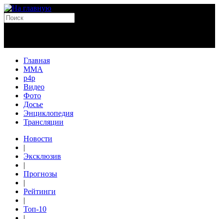
Главная
MMA
p4p
Видео
Фото
Досье
Энциклопедия
Трансляции
Новости
|
Эксклюзив
|
Прогнозы
|
Рейтинги
|
Топ-10
|