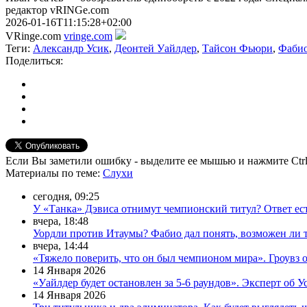
редактор vRINGe.com
2026-01-16T11:15:28+02:00
VRinge.com
vringe.com
Теги:
Александр Усик
,
Деонтей Уайлдер
,
Тайсон Фьюри
,
Фабио
Поделиться:
Если Вы заметили ошибку - выделите ее мышью и нажмите Ctrl
Материалы
по теме
:
Слухи
сегодня, 09:25
У «Танка» Дэвиса отнимут чемпионский титул? Ответ ест
вчера, 18:48
Уордли против Итаумы? Фабио дал понять, возможен ли 
вчера, 14:44
«Тяжело поверить, что он был чемпионом мира». Гроувз о
14 Января 2026
«Уайлдер будет остановлен за 5-6 раундов». Эксперт об 
14 Января 2026