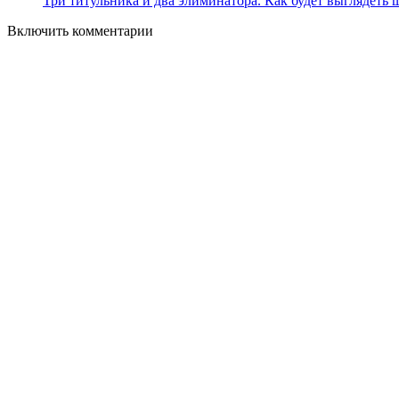
Три титульника и два элиминатора. Как будет выглядеть
Включить комментарии