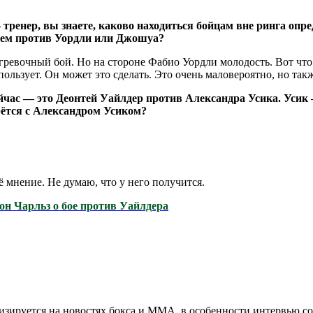
 тренер, вы знаете, каково находиться бойцам вне ринга опр
оем против Уордли или Джошуа?
огревочный бой. Но на стороне Фабио Уордли молодость. Вот что
спользует. Он может это сделать. Это очень маловероятно, но такж
йчас — это Деонтей Уайлдер против Александра Усика. Усик 
ерётся с Александром Усиком?
ё мнение. Не думаю, что у него получится.
он Чарльз о бое против Уайлдера
изируется на новостях бокса и ММА, в особенности интервью со