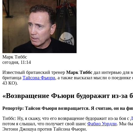
Марк Тиббс
сегодня, 11:14
Известный британский тренер
Марк Тиббс
дал интервью для 
британца
Тайсона Фьюри
, а также высказал мысли о поединк
43 КО).
«
Возвращение Фьюри будоражит из-за 
Репортёр: Тайсон Фьюри возвращается. Я считаю, он на фин
Тиббс: Ну, я скажу, что его возвращение будоражит из-за боя с
потом я слышал, что получает свой шанс
Фабио Уордли
. Мы бы
Энтони Джошуа против Тайсона Фьюри.