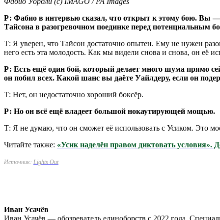
Фабио Уордли (с) IMAGO / PA Images
Р: Фабио в интервью сказал, что открыт к этому бою. Вы —
Тайсона в разогревочном поединке перед потенциальным б
Т: Я уверен, что Тайсон достаточно опытен. Ему не нужен раз
него есть эта молодость. Как мы видели снова и снова, он её и
Р: Есть ещё один бой, который делает много шума прямо се
он побил всех. Какой шанс вы даёте Уайлдеру, если он под
Т: Нет, он недостаточно хороший боксёр.
Р: Но он всё ещё владеет большой нокаутирующей мощью.
Т: Я не думаю, что он сможет её использовать с Усиком. Это мо
Читайте также:
«Усик наделён правом диктовать условия». Д
Источник:
Lights Out
Иван Усачёв
Иван Усачёв — обозреватель единоборств с 2022 года. Специал