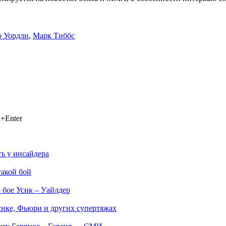
 Уордли
,
Марк Тиббс
+Enter
ь у инсайдера
такой бой
 бое Усик – Уайлдер
Усике, Фьюри и других супертяжах