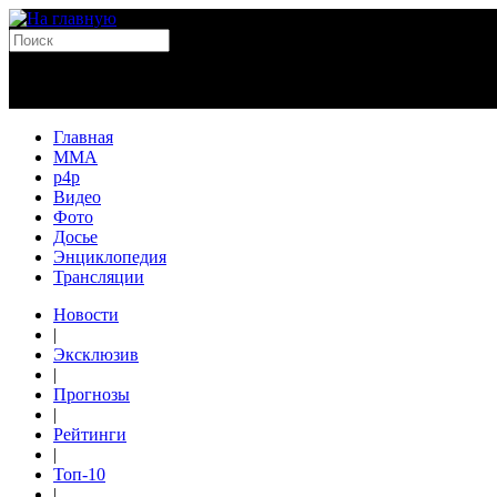
Главная
MMA
p4p
Видео
Фото
Досье
Энциклопедия
Трансляции
Новости
|
Эксклюзив
|
Прогнозы
|
Рейтинги
|
Топ-10
|