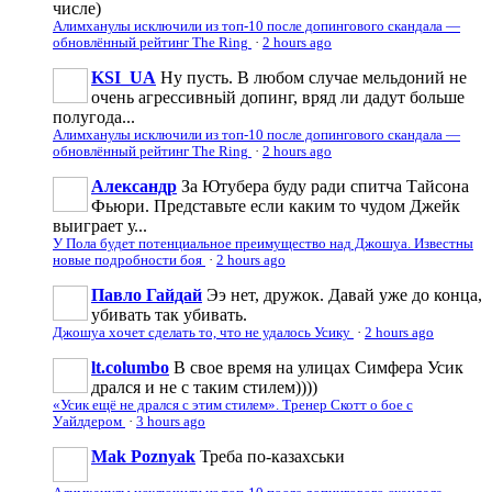
числе)
Алимханулы исключили из топ-10 после допингового скандала —
обновлённый рейтинг The Ring
·
2 hours ago
KSI_UA
Ну пусть. В любом случае мельдоний не
очень агрессивньій допинг, вряд ли дадут больше
полугода...
Алимханулы исключили из топ-10 после допингового скандала —
обновлённый рейтинг The Ring
·
2 hours ago
Александр
За Ютубера буду ради спитча Тайсона
Фьюри. Представьте если каким то чудом Джейк
выиграет у...
У Пола будет потенциальное преимущество над Джошуа. Известны
новые подробности боя
·
2 hours ago
Павло Гайдай
Ээ нет, дружок. Давай уже до конца,
убивать так убивать.
Джошуа хочет сделать то, что не удалось Усику
·
2 hours ago
lt.columbo
В свое время на улицах Симфера Усик
дрался и не с таким стилем))))
«Усик ещё не дрался с этим стилем». Тренер Скотт о бое с
Уайлдером
·
3 hours ago
Mak Poznyak
Треба по-казахськи