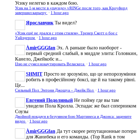
Усику нелегко в каждом бою.
Усик на 1-м месте в «паунде» vRINGe после того, как Кроуфорд
завершил карьеру
·
1 hour ago
Ярославчик
Ты видел?
«Усик ещё не дрался с этим стилем». Тренер Скотт о бое с
Уайлдером
·
1 hour ago
ÀmirGGGfan
Эх. А раньше было наоборот -
первый средний слабый, в миддле элита: Головкин,
Канело, Джейкобс и...
Цзю не сумел нокаутировать Веласкеса
·
1 hour ago
SHMIT
Просто не зрозуміло, що це непорозуміння
робить в професійному боксі, ще й на такому рівні.
Це...
Сильный Пол. Энтони Джошуа – Джейк Пол
·
1 hour ago
Евгений Подолиный
Не пойму где вы там
увидели Пола Кролла. Эспадас же был соперником
Соузы
Двойной нокдаун в безумном бою Мартинеса и Джонса: зацените
видео
·
1 hour ago
ÀmirGGGfan
Да тут скорее репутационные потери
для Жанибека и его команды. (Top Rank в том