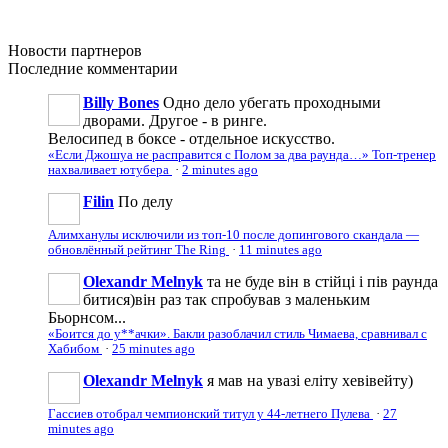
Новости
партнеров
Последние
комментарии
Billy Bones
Одно дело убегать проходными
дворами. Другое - в ринге.
Велосипед в боксе - отдельное искусство.
«Если Джошуа не расправится с Полом за два раунда…» Топ-тренер
нахваливает ютубера
·
2 minutes ago
Filin
По делу
Алимханулы исключили из топ-10 после допингового скандала —
обновлённый рейтинг The Ring
·
11 minutes ago
Olexandr Melnyk
та не буде він в стійці і пів раунда
битися)він раз так спробував з маленьким
Бьорнсом...
«Боится до у**ачки». Бакли разоблачил стиль Чимаева, сравнивал с
Хабибом
·
25 minutes ago
Olexandr Melnyk
я мав на увазі еліту хевівейту)
Гассиев отобрал чемпионский титул у 44-летнего Пулева
·
27
minutes ago