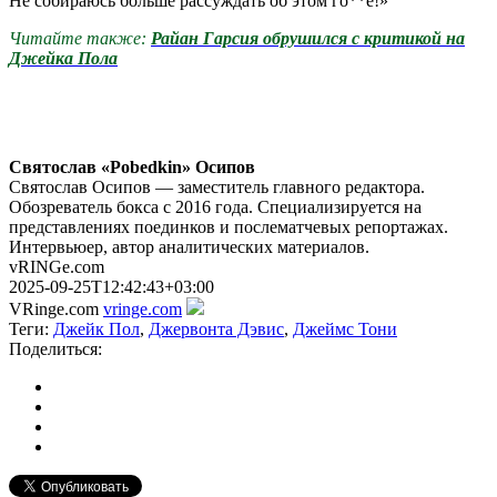
Не собираюсь больше рассуждать об этом го**е!»
Читайте также:
Райан Гарсия обрушился с критикой на
Джейка Пола
Святослав «Pobedkin» Осипов
Святослав Осипов — заместитель главного редактора.
Обозреватель бокса с 2016 года. Специализируется на
представлениях поединков и послематчевых репортажах.
Интервьюер, автор аналитических материалов.
vRINGe.com
2025-09-25T12:42:43+03:00
VRinge.com
vringe.com
Теги:
Джейк Пол
,
Джервонта Дэвис
,
Джеймс Тони
Поделиться: