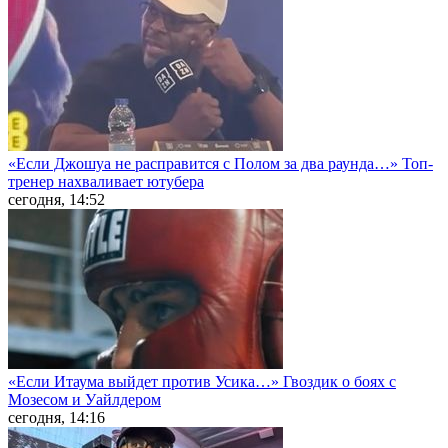
«Если Джошуа не расправится с Полом за два раунда…» Топ-
тренер нахваливает ютубера
сегодня, 14:52
«Если Итаума выйдет против Усика…» Гвоздик о боях с
Мозесом и Уайлдером
сегодня, 14:16