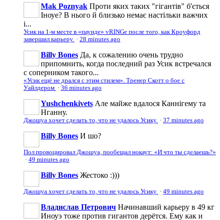
Mak Poznyak
Проти яких таких "гігантів" б'ється
Іноуе? В нього й близько немає настільки важчих
і...
Усик на 1-м месте в «паунде» vRINGe после того, как Кроуфорд
завершил карьеру
·
28 minutes ago
Billy Bones
Да, к сожалению очень трудно
припомнить, когда последний раз Усик встречался
с соперником такого...
«Усик ещё не дрался с этим стилем». Тренер Скотт о бое с
Уайлдером
·
36 minutes ago
Yushchenkivets
Але майже вдалося Каннігему та
Нганну.
Джошуа хочет сделать то, что не удалось Усику
·
37 minutes ago
Billy Bones
И шо?
Пол провоцировал Джошуа, пообещал нокаут: «И что ты сделаешь?»
·
49 minutes ago
Billy Bones
Жестоко :)))
Джошуа хочет сделать то, что не удалось Усику
·
49 minutes ago
Владислав Петрович
Начинавший карьеру в 49 кг
Иноуэ тоже против гигантов дерётся. Ему как и