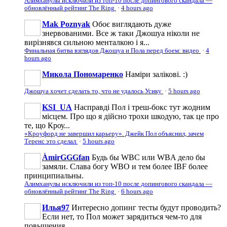
Алимханулы исключили из топ-10 после допингового скандала —
обновлённый рейтинг The Ring
·
4 hours ago
Mak Poznyak
Обоє виглядають дуже
знервованими. Все ж таки Джошуа ніколи не
вирізнявся сильною менталкою і я...
Финальная битва взглядов Джошуа и Пола перед боем: видео
·
4
hours ago
Микола Пономаренко
Наміри залікові. :)
Джошуа хочет сделать то, что не удалось Усику
·
5 hours ago
KSI_UA
Насправді Пол і треш-бокс тут жодним
місцем. Про що я дійсно трохи шкодую, так це про
те, що Кроу...
«Кроуфорд не завершил карьеру». Джейк Пол объяснил, зачем
Теренс это сделал
·
5 hours ago
ÀmirGGGfan
Будь бы WBC или WBA дело бы
замяли. Слава богу WBO и тем более IBF более
принципиальны.
Алимханулы исключили из топ-10 после допингового скандала —
обновлённый рейтинг The Ring
·
6 hours ago
Илья97
Интересно допинг тесты будут проводить?
Если нет, то Пол может зарядиться чем-то для
повышения...