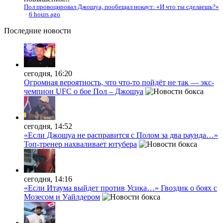
Пол провоцировал Джошуа, пообещал нокаут: «И что ты сделаешь?»
·
6 hours ago
Последние
новости
сегодня, 16:20
Огромная вероятность, что что-то пойдёт не так — экс-
чемпион UFC о бое Пол – Джошуа
сегодня, 14:52
«Если Джошуа не расправится с Полом за два раунда…»
Топ-тренер нахваливает ютубера
сегодня, 14:16
«Если Итаума выйдет против Усика…» Гвоздик о боях с
Мозесом и Уайлдером