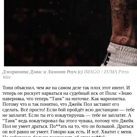
Джервонта Дэвис и Ламонт Роуч (с)
IMAGO / ZUMA Press
Wire
Тони объяснил, чем же на самом деле так плох этот ивент. И
теперь он рискует нарваться на судебный иск от Пола: «Знаю
наверняка, что теперь “Танк” на ниточке. Как марионетка.
Потому что и так понятно, что Джейк Пол заставит его
сделать. Всё просто! Если бой пройдёт всю дистанцию — тебе
не заплатят. Если ты его нокаутируешь — тебе не заплатят. А
“Танк” ведь нокаутировал бы этого чувака, потому что Джейк
Пол не умеет драться. По**ать на то, что он большой. Драться
он всё равно не умеет. Говорю как есть. И всё. Хватит с меня.