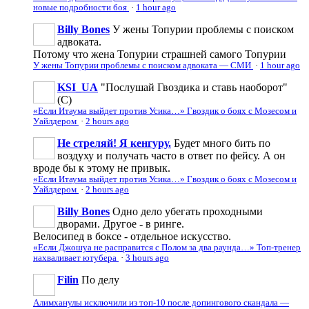
новые подробности боя
·
1 hour ago
Billy Bones
У жены Топурии проблемы с поиском
адвоката.
Потому что жена Топурии страшней самого Топурии
У жены Топурии проблемы с поиском адвоката — СМИ
·
1 hour ago
KSI_UA
"Послушай Гвоздика и ставь наоборот"
(С)
«Если Итаума выйдет против Усика…» Гвоздик о боях с Мозесом и
Уайлдером
·
2 hours ago
Не стреляй! Я кенгуру.
Будет много бить по
воздуху и получать часто в ответ по фейсу. А он
вроде бы к этому не привык.
«Если Итаума выйдет против Усика…» Гвоздик о боях с Мозесом и
Уайлдером
·
2 hours ago
Billy Bones
Одно дело убегать проходными
дворами. Другое - в ринге.
Велосипед в боксе - отдельное искусство.
«Если Джошуа не расправится с Полом за два раунда…» Топ-тренер
нахваливает ютубера
·
3 hours ago
Filin
По делу
Алимханулы исключили из топ-10 после допингового скандала —