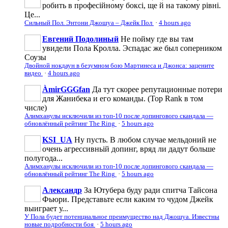
робить в професійному боксі, ще й на такому рівні.
Це...
Сильный Пол. Энтони Джошуа – Джейк Пол
·
4 hours ago
Евгений Подолиный
Не пойму где вы там
увидели Пола Кролла. Эспадас же был соперником
Соузы
Двойной нокдаун в безумном бою Мартинеса и Джонса: зацените
видео
·
4 hours ago
ÀmirGGGfan
Да тут скорее репутационные потери
для Жанибека и его команды. (Top Rank в том
числе)
Алимханулы исключили из топ-10 после допингового скандала —
обновлённый рейтинг The Ring
·
5 hours ago
KSI_UA
Ну пусть. В любом случае мельдоний не
очень агрессивньій допинг, вряд ли дадут больше
полугода...
Алимханулы исключили из топ-10 после допингового скандала —
обновлённый рейтинг The Ring
·
5 hours ago
Александр
За Ютубера буду ради спитча Тайсона
Фьюри. Представьте если каким то чудом Джейк
выиграет у...
У Пола будет потенциальное преимущество над Джошуа. Известны
новые подробности боя
·
5 hours ago