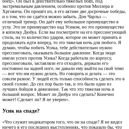
боец». Он был в действительно тяжёлых боях, под
экстремальным давлением, особенно против Миллера и
Хрговича. Он прошёл их, в его активе две досрочные победы,
и о том, что он сдаётся можно забыть. Дон Чарльз —
отличный тренер. Он даёт ему небольшое преимущество в
углу. Это не преимущество над Усиком, но это преимущество
в копилку Дюбуа. Если вы посмотрите на его прессингующий
стиль, на то количество ударов, которое он может принять и
продолжать идти вперед, то это тяжелая ночь для любого. Я
думаю, чтобы побить Усика, тебе действительно нужно
прессинговать, оказывать большое давление. Когда люди
имели успех против Усика? Когда работали по корпусу,
прессинговали, заставляли его отходить, держали его
постоянно на задней ноге, не давали ему выйти на свой темп
— вот что им нужно делать. Но говорить и делать — это
совсем разное. У людей есть только способность сделать это в
своей голове. До сих пор было так, и это были одни из
лучших бойцов в дивизионе. Так что это тяжелая ночь и
большой вопрос. Может ли Дюбуа это сделать? Конечно
может! Сделает ли? Я не уверен».
Усик на спаде?
«Что служит индикатором того, что он на спаде? Я не видел
ничего в его последних выступлениях, что показало бы, что