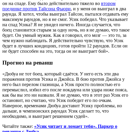
он на спаде. Ему было действительно тяжело во
втором
поединке против Тайсона Фьюри
, и у меня он выиграл в два
раунда. Я хотел, чтобы выиграл Тайсон, пытался отдавать ему
максимум раундов, но я не смог. Усик победил. Что указывает
на спад Усика? Я не увидел ничего. Иногда случается, что
боец становится старым за одну ночь, но я не думаю, что такое
будет. Он умный мужик. Как я говорил, его мозг — это то, за
чем нужно наблюдать. Я действительно чувствую, что Усик
будет в лучших кондициях, готов пройти 12 раундов. Если он
не будет способен на это, тогда он не выиграет бой».
Прогноз на реванш
«Дюбуа не тот боец, который сдаётся. У него есть эти два
поражения против Усика и Джойса. В бою против Джойса у
него был перелом глазницы, а Усик просто полностью его
перемыслил, избил его после нокдауна или удара ниже пояса,
как бы вы это ни назвали. Я не думаю, что в этот раз Усик его
остановит, но считаю, что Усик победит его по очкам.
Наверное, временами Дюбуа доставит Усику проблемы, но
дальше, в чемпионских раундах Усик сделает то, что
необходимо, и выиграет решением судей».
Читайте также:
«Усик читает и ломает тебя». Паркер о
реванше с Дюбуа