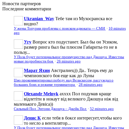
Новости
партнеров
Последние
комментарии
Ukranian_Way
Тебе там из Мухосранска все
видно?
У жены Топурии проблемы с поиском адвоката — СМИ
·
10 minutes
ago
Угу
Вопрос кто подустанет. Был бы он Усиком,
размер ринга был бы плюсом Габариты-то не в
пользу...
У Пола будет потенциальное преимущество над Джошуа. Известны
новые подробности боя
·
26 minutes ago
Марат Яхин
Австралиец)) Да.. Тепрь ему до
чемпионского боя еще как до Луны
Цзю прокомментировал победу над Веласкесом, рассуждал о
больших боях и режиме терминатора
·
28 minutes ago
Olexandr Melnyk
ахххх Пол подумав краще
відлетіти в нокаут від великого Джошуа ніж від
маленького Девіса))
Сильный Пол. Энтони Джошуа – Джейк Пол
·
52 minutes ago
Денис К
если тебя в боксе интересует,чтобы кого
то несло а вентилятор...
У Пола будет потенциальное преимущество над Джошуа. Известны