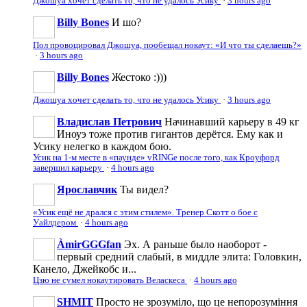
Джошуа хочет сделать то, что не удалось Усику
·
3 hours ago
Billy Bones
И шо?
Пол провоцировал Джошуа, пообещал нокаут: «И что ты сделаешь?»
·
3 hours ago
Billy Bones
Жестоко :)))
Джошуа хочет сделать то, что не удалось Усику
·
3 hours ago
Владислав Петрович
Начинавший карьеру в 49 кг
Иноуэ тоже против гигантов дерётся. Ему как и
Усику нелегко в каждом бою.
Усик на 1-м месте в «паунде» vRINGe после того, как Кроуфорд
завершил карьеру
·
4 hours ago
Ярославчик
Ты видел?
«Усик ещё не дрался с этим стилем». Тренер Скотт о бое с
Уайлдером
·
4 hours ago
ÀmirGGGfan
Эх. А раньше было наоборот -
первый средний слабый, в миддле элита: Головкин,
Канело, Джейкобс и...
Цзю не сумел нокаутировать Веласкеса
·
4 hours ago
SHMIT
Просто не зрозуміло, що це непорозуміння