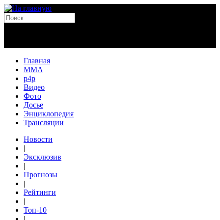
Главная
MMA
p4p
Видео
Фото
Досье
Энциклопедия
Трансляции
Новости
|
Эксклюзив
|
Прогнозы
|
Рейтинги
|
Топ-10
|