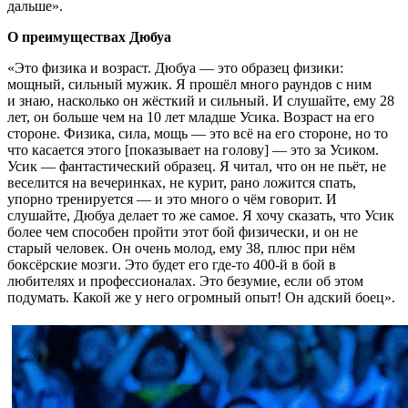
дальше».
О преимуществах Дюбуа
«Это физика и возраст. Дюбуа — это образец физики:
мощный, сильный мужик. Я прошёл много раундов с ним
и знаю, насколько он жёсткий и сильный. И слушайте, ему 28
лет, он больше чем на 10 лет младше Усика. Возраст на его
стороне. Физика, сила, мощь — это всё на его стороне, но то
что касается этого [показывает на голову] — это за Усиком.
Усик — фантастический образец. Я читал, что он не пьёт, не
веселится на вечеринках, не курит, рано ложится спать,
упорно тренируется — и это много о чём говорит. И
слушайте, Дюбуа делает то же самое. Я хочу сказать, что Усик
более чем способен пройти этот бой физически, и он не
старый человек. Он очень молод, ему 38, плюс при нём
боксёрские мозги. Это будет его где-то 400-й в бой в
любителях и профессионалах. Это безумие, если об этом
подумать. Какой же у него огромный опыт! Он адский боец».