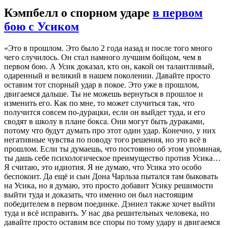
Кэмпбелл о спорном ударе
в первом
бою с Усиком
«Это в прошлом. Это было 2 года назад и после того много
чего случилось. Он стал намного лучшим бойцом, чем в
первом бою. А Усик доказал, кто он, какой он талантливый,
одаренный и великий в нашем поколении. Давайте просто
оставим тот спорный удар в покое. Это уже в прошлом,
двигаемся дальше. Ты не можешь вернуться в прошлое и
изменить его. Как по мне, то может случиться так, что
получится совсем по-дурацки, если он выйдет туда, и его
сводят в школу в плане бокса. Они могут быть дураками,
потому что будут думать про этот один удар. Конечно, у них
негативные чувства по поводу того решения, но это всё в
прошлом. Если ты думаешь, что постоянно об этом упоминая,
ты дашь себе психологическое преимущество против Усика…
Я считаю, это идиотия. Я не думаю, что Усика это особо
беспокоит. Да ещё и сын Дона Чарльза пытался там быковать
на Усика, но я думаю, это просто добавит Усику решимости
выйти туда и доказать, что именно он был настоящим
победителем в первом поединке. Дэниел также хочет выйти
туда и всё исправить. У нас два решительных человека, но
давайте просто оставим все споры по тому удару и двигаемся