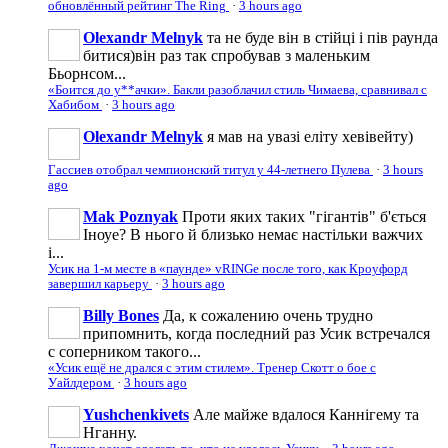
обновлённый рейтинг The Ring
·
3 hours ago
Olexandr Melnyk
та не буде він в стійці і пів раунда
битися)він раз так спробував з маленьким
Бьорнсом...
«Боится до у**ачки». Бакли разоблачил стиль Чимаева, сравнивал с
Хабибом
·
3 hours ago
Olexandr Melnyk
я мав на увазі еліту хевівейту)
Гассиев отобрал чемпионский титул у 44-летнего Пулева
·
3 hours
ago
Mak Poznyak
Проти яких таких "гігантів" б'ється
Іноуе? В нього й близько немає настільки важчих
і...
Усик на 1-м месте в «паунде» vRINGe после того, как Кроуфорд
завершил карьеру
·
3 hours ago
Billy Bones
Да, к сожалению очень трудно
припомнить, когда последний раз Усик встречался
с соперником такого...
«Усик ещё не дрался с этим стилем». Тренер Скотт о бое с
Уайлдером
·
3 hours ago
Yushchenkivets
Але майже вдалося Каннігему та
Нганну.