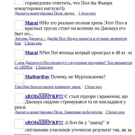
справедливо ответить, что Пол бы Фьюри
нокаутировал наглухо!))
Джошуа нокаутировал Пола: видео
·
1 hour ago
Marat
ННо это реально полная хрень Этот Пол в
красных трусах стоит на коленях на Джошуа его
бьет по...
Энтони Джошуа – Джейк Пол. Видео нокаута и лучших моментов
боя
·
1 hour ago
Marat
NNet Net японца котрый проиграл в 48 кг .ю
С кем Джошуа и Пол проведут следующие поединки? Топ вариантов
от vRINGe
·
1 hour ago
МаФауФау
Почему, не Муртазалиева?
Тим Цзю бросил вызов чемпиону мира
·
1 hour ago
xROIx🇺🇦УКР!!!
Є сталі підозри і враження, що
Джошуа свідомо стримувався та не викладався у
ринзі.
Джошуа нокаутировал Пола. Заявление победителя
·
2 hours ago
xROIx🇺🇦УКР!!!
⚠️Хоч би у "шапці" зі
світлинами учасників уточнили результат так, як за