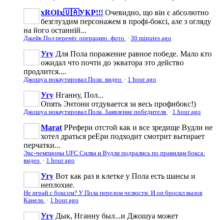
xROIx🇺🇦УКР!!!
Очевидно, що він є абсолютно
безглуздим персонажем в профі-боксі, але з огляду
на його останній...
Джейк Пол перенёс операцию: фото
·
30 minutes ago
Угу
Для Пола поражение равное победе. Мало кто
ожидал что почти до экватора это действо
продлится....
Джошуа нокаутировал Пола: видео
·
1 hour ago
Угу
Нганну, Пол...
Опять Энтони отдувается за весь профибокс!)
Джошуа нокаутировал Пола. Заявление победителя
·
1 hour ago
Marat
РРефери отстой как и все зредище Вудли не
хотел драться реЕри подходит смотрит вытирает
перчатки...
Экс-чемпионы UFC Силва и Вудли подрались по правилам бокса:
видео
·
1 hour ago
Угу
Вот как раз в клетке у Пола есть шансы и
неплохие.
Не играй с боксом? У Пола перелом челюсти. И он бросил вызов
Канело
·
1 hour ago
Угу
Дык, Нганну был...и Джошуа может