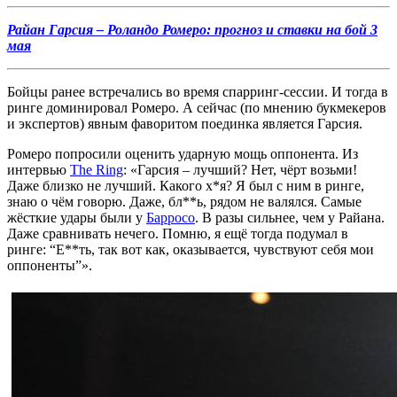
Райан Гарсия – Роландо Ромеро: прогноз и ставки на бой 3
мая
Бойцы ранее встречались во время спарринг-сессии. И тогда в
ринге доминировал Ромеро. А сейчас (по мнению букмекеров
и экспертов) явным фаворитом поединка является Гарсия.
Ромеро попросили оценить ударную мощь оппонента. Из
интервью
The Ring
: «Гарсия – лучший? Нет, чёрт возьми!
Даже близко не лучший. Какого х*я? Я был с ним в ринге,
знаю о чём говорю. Даже, бл**ь, рядом не валялся. Самые
жёсткие удары были у
Барросо
. В разы сильнее, чем у Райана.
Даже сравнивать нечего. Помню, я ещё тогда подумал в
ринге: “Е**ть, так вот как, оказывается, чувствуют себя мои
оппоненты”».