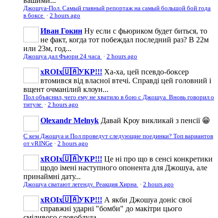
вашими...
Джошуа-Пол. Самый главный репортаж на самый большой бой года
в боксе
·
2 hours ago
Иван Гокин
Ну если с фьюриком будет биться, то
не факт, когда тот побеждал последний раз? В 22м
или 23м, год...
Джошуа дал Фьюри 24 часа
·
2 hours ago
xROIx🇺🇦УКР!!!
Ха-ха, цей псевдо-боксер
втомився від власної втечі. Справді цей головний і
вщент очманілий клоун...
Пол объяснил, чего ему не хватило в бою с Джошуа. Вновь говорил о
титуле
·
2 hours ago
Olexandr Melnyk
Давай Кроу викликай з пенсії 😁
С кем Джошуа и Пол проведут следующие поединки? Топ вариантов
от vRINGe
·
2 hours ago
xROIx🇺🇦УКР!!!
Це ні про що в сенсі конкретики
щодо імені наступного опонента для Джошуа, але
принаймні дату...
Джошуа сватают легенду. Реакция Хирна
·
2 hours ago
xROIx🇺🇦УКР!!!
А якби Джошуа доніс свої
справжні ударні "бомби" до макітри цього
сміливого словоблуда,...