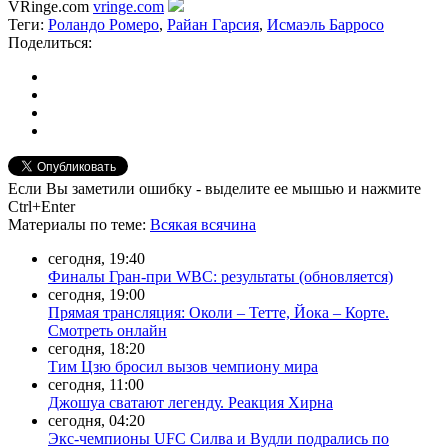
VRinge.com
vringe.com
Теги:
Роландо Ромеро
,
Райан Гарсия
,
Исмаэль Барросо
Поделиться:
Если Вы заметили ошибку - выделите ее мышью и нажмите
Ctrl+Enter
Материалы
по теме
:
Всякая всячина
сегодня, 19:40
Финалы Гран-при WBC: результаты (обновляется)
сегодня, 19:00
Прямая трансляция: Околи – Тетте, Йока – Корте.
Смотреть онлайн
сегодня, 18:20
Тим Цзю бросил вызов чемпиону мира
сегодня, 11:00
Джошуа сватают легенду. Реакция Хирна
сегодня, 04:20
Экс-чемпионы UFC Силва и Вудли подрались по