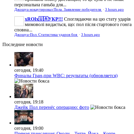
персональна ганьба для...
Джошуа нокаутировал Пола. Заявление победителя
·
3 hours ago
xROIx🇺🇦УКР!!!
Споглядаючи на цю стату ударів
мимоволі видається, що: пол після стартового гонга
сповна...
Джошуа-Пол. Статистика ударов боя
·
3 hours ago
Последние
новости
сегодня, 19:40
Финалы Гран-при WBC: результаты (обновляется)
сегодня, 19:18
Джейк Пол перенёс операцию: фото
сегодня, 19:00
Прямая трансляция: Околи – Тетте, Йока – Корте.