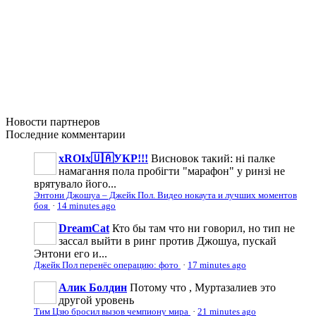
Новости
партнеров
Последние
комментарии
xROIx🇺🇦УКР!!!
Висновок такий: ні палке
намагання пола пробігти "марафон" у ринзі не
врятувало його...
Энтони Джошуа – Джейк Пол. Видео нокаута и лучших моментов
боя
·
14 minutes ago
DreamCat
Кто бы там что ни говорил, но тип не
зассал выйти в ринг против Джошуа, пускай
Энтони его и...
Джейк Пол перенёс операцию: фото
·
17 minutes ago
Алик Болдин
Потому что , Муртазалиев это
другой уровень
Тим Цзю бросил вызов чемпиону мира
·
21 minutes ago