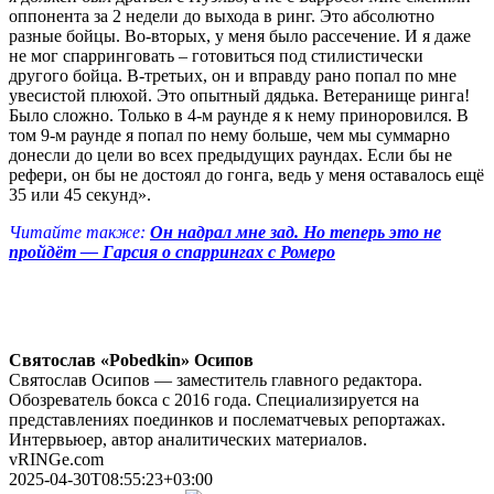
оппонента за 2 недели до выхода в ринг. Это абсолютно
разные бойцы. Во-вторых, у меня было рассечение. И я даже
не мог спарринговать – готовиться под стилистически
другого бойца. В-третьих, он и вправду рано попал по мне
увесистой плюхой. Это опытный дядька. Ветеранище ринга!
Было сложно. Только в 4-м раунде я к нему приноровился. В
том 9-м раунде я попал по нему больше, чем мы суммарно
донесли до цели во всех предыдущих раундах. Если бы не
рефери, он бы не достоял до гонга, ведь у меня оставалось ещё
35 или 45 секунд».
Читайте также:
Он надрал мне зад. Но теперь это не
пройдёт — Гарсия о спаррингах с Ромеро
Святослав «Pobedkin» Осипов
Святослав Осипов — заместитель главного редактора.
Обозреватель бокса с 2016 года. Специализируется на
представлениях поединков и послематчевых репортажах.
Интервьюер, автор аналитических материалов.
vRINGe.com
2025-04-30T08:55:23+03:00