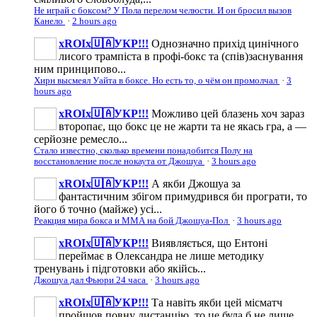
Не играй с боксом? У Пола перелом челюсти. И он бросил вызов
Канело
·
2 hours ago
xROIx🇺🇦УКР!!!
Однозначно прихід цинічного
лисого трампіста в профі-бокс та (спів)заснування
ним принципово...
Хирн высмеял Уайта в боксе. Но есть то, о чём он промолчал
·
3
hours ago
xROIx🇺🇦УКР!!!
Можливо цей блазень хоч зараз
второпає, що бокс це не жарти та не якась гра, а —
серйозне ремесло...
Стало известно, сколько времени понадобится Полу на
восстановление после нокаута от Джошуа
·
3 hours ago
xROIx🇺🇦УКР!!!
А якби Джошуа за
фантастичним збігом примудрився би програти, то
його б точно (майже) усі...
Реакция мира бокса и ММА на бой Джошуа-Пол
·
3 hours ago
xROIx🇺🇦УКР!!!
Виявляється, що Ентоні
переймає в Олександра не лише методику
тренувань і підготовки або якійсь...
Джошуа дал Фьюри 24 часа
·
3 hours ago
xROIx🇺🇦УКР!!!
Та навіть якби цей місматч
пройшов повну дистанцію, то це була б не лише