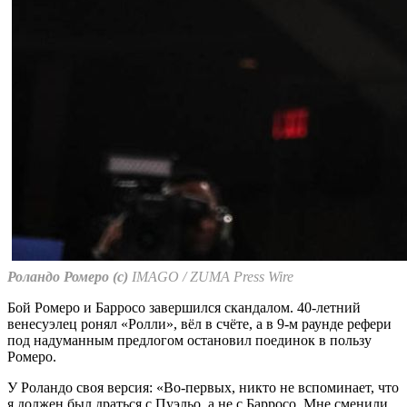
Роландо Ромеро (с)
IMAGO / ZUMA Press Wire
Бой Ромеро и Барросо завершился скандалом. 40-летний
венесуэлец ронял «Ролли», вёл в счёте, а в 9-м раунде рефери
под надуманным предлогом остановил поединок в пользу
Ромеро.
У Роландо своя версия: «Во-первых, никто не вспоминает, что
я должен был драться с Пуэльо, а не с Барросо. Мне сменили