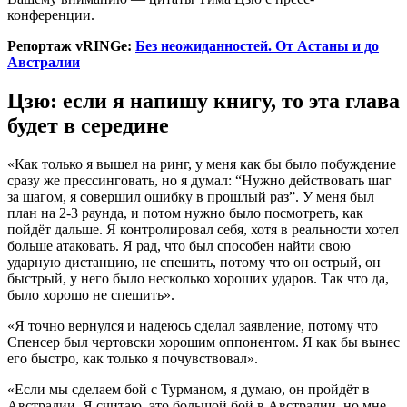
конференции.
Репортаж vRINGe:
Без неожиданностей. От Астаны и до
Австралии
Цзю: если я напишу книгу, то эта глава
будет в середине
«Как только я вышел на ринг, у меня как бы было побуждение
сразу же прессинговать, но я думал: “Нужно действовать шаг
за шагом, я совершил ошибку в прошлый раз”. У меня был
план на 2-3 раунда, и потом нужно было посмотреть, как
пойдёт дальше. Я контролировал себя, хотя в реальности хотел
больше атаковать. Я рад, что был способен найти свою
ударную дистанцию, не спешить, потому что он острый, он
быстрый, у него было несколько хороших ударов. Так что да,
было хорошо не спешить».
«Я точно вернулся и надеюсь сделал заявление, потому что
Спенсер был чертовски хорошим оппонентом. Я как бы вынес
его быстро, как только я почувствовал».
«Если мы сделаем бой с Турманом, я думаю, он пройдёт в
Австралии. Я считаю, это большой бой в Австралии, но мне