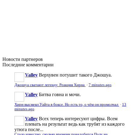
Новости
партнеров
Последние
комментарии
Valley
Верхувен потушит такого Джошуа.
Джошуа сватают легенду. Реакция Хирна
·
7 minutes ago
Valley
Битва говна и мочи.
Хирн высмеял Уайта в боксе. Но есть то, о чём он промолчал
·
13
minutes ago
Valley
Всех теперь интересуют цифры. Всем
плевать на результат ведь как трубят из каждого
утюга после...
Стало известно, сколько времени понадобится Полу на