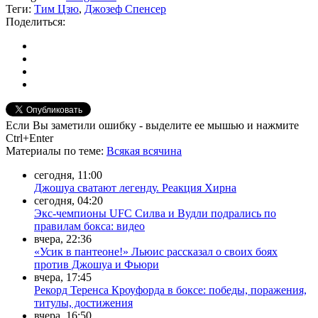
Теги:
Тим Цзю
,
Джозеф Спенсер
Поделиться:
Если Вы заметили ошибку - выделите ее мышью и нажмите
Ctrl+Enter
Материалы
по теме
:
Всякая всячина
сегодня, 11:00
Джошуа сватают легенду. Реакция Хирна
сегодня, 04:20
Экс-чемпионы UFC Силва и Вудли подрались по
правилам бокса: видео
вчера, 22:36
«Усик в пантеоне!» Льюис рассказал о своих боях
против Джошуа и Фьюри
вчера, 17:45
Рекорд Теренса Кроуфорда в боксе: победы, поражения,
титулы, достижения
вчера, 16:50