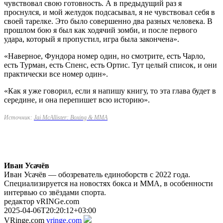
чувствовал свою готовность. А в предыдущий раз я
проснулся, и мой желудок подсасывал, я не чувствовал себя в
своей тарелке. Это было совершенно два разных человека. В
прошлом бою я был как ходячий зомби, и после первого
удара, который я пропустил, игра была закончена».
«Наверное, Фундора номер один, но смотрите, есть Чарло,
есть Турман, есть Спенс, есть Ортис. Тут целый список, и они
практически все номер один».
«Как я уже говорил, если я напишу книгу, то эта глава будет в
середине, и она перепишет всю историю».
Источник:
Jai McAllister: Boxing & MMA
Иван Усачёв
Иван Усачёв — обозреватель единоборств с 2022 года.
Специализируется на новостях бокса и ММА, в особенности
интервью со звёздами спорта.
редактор vRINGe.com
2025-04-06T20:20:12+03:00
VRinge.com
vringe.com