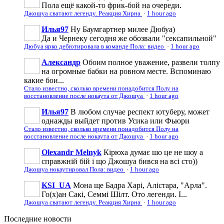
Пола ещё какой-то фрик-бой на очереди.
Джошуа сватают легенду. Реакция Хирна
·
1 hour ago
Илья97
Ну Баумгартнер милее Дюбуа)
Да и Чернеку сегодня же обозвали "сексапильной"
Дюбуа ярко дебютировала в команде Пола: видео
·
1 hour ago
Александр
Обоим полное уважение, развели толпу
на огромные бабки на ровном месте. Вспоминаю
какие бои...
Стало известно, сколько времени понадобится Полу на
восстановление после нокаута от Джошуа
·
1 hour ago
Илья97
В любом случае респект ютуберу, может
однажды выйдет против Усика или Фьюри
Стало известно, сколько времени понадобится Полу на
восстановление после нокаута от Джошуа
·
1 hour ago
Olexandr Melnyk
Кірюха думає шо це не шоу а
справжній бій і що Джошуа бився на всі сто))
Джошуа нокаутировал Пола: видео
·
1 hour ago
KSI_UA
Мона ще Бадра Харі, Алістара, "Арла".
Го(х)ан Сакі, Семмі Шілт. Ото легенди. І...
Джошуа сватают легенду. Реакция Хирна
·
1 hour ago
Последние
новости