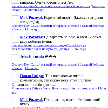
вийшов. Очєнь, очєнь опас(т)но.
«Усик в пантеоне!» Льюис рассказал о своих боях против Джошуа и
Фьюри
·
33 minutes ago
Mak Poznyak
Коричневі шорти Джошуа нагадали
анекдот)))))
Джошуа-Пол. Самый главный репортаж на самый большой бой года
в боксе
·
1 hour ago
Mak Poznyak
Це вартість не бою, а імен. У боксі
касу роблять імена.
Стало известно, сколько времени понадобится Полу на
восстановление после нокаута от Джошуа
·
1 hour ago
Jebash_rusniu
🤣🤣🤣
Джошуа-Пол. Самый главный репортаж на самый большой бой года
в боксе
·
1 hour ago
Павло Гайдай
Та я вот сколько читаю
комментарии, так поражаюсь этой "логике".
Организации себя давно...
Хирн высмеял Уайта в боксе. Но есть то, о чём он промолчал
·
1 hour
ago
Mak Poznyak
Пол красава, взагалі безбашенний
чувак.
Не играй с боксом? У Пола перелом челюсти. И он бросил вызов