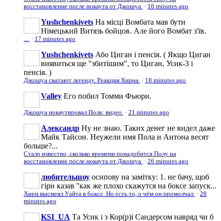
восстановление после нокаута от Джошуа
·
16 minutes ago
Yushchenkivets
На місці Вомбата мав бути
Німецький Витязь бойцов. Але його Вомбат з'їв.
...
·
17 minutes ago
Yushchenkivets
Або Циган і пенсія. ( Якщо Циган
виявиться ще "збитішим", то Циган, Усик-3 і
пенсія. )
Джошуа сватают легенду. Реакция Хирна
·
18 minutes ago
Valley
Его побил Томми Фьюри.
Джошуа нокаутировал Пола: видео
·
21 minutes ago
Александр
Ну не знаю. Таких денег не видел даже
Майк Тайсон. Неужели имя Пола и Антона весят
больше?...
Стало известно, сколько времени понадобится Полу на
восстановление после нокаута от Джошуа
·
26 minutes ago
любительшоу
осипову на замітку: 1. не бачу, щоб
гірн казав ''как же плохо скажутся на боксе запуск...
Хирн высмеял Уайта в боксе. Но есть то, о чём он промолчал
·
28
minutes ago
KSI_UA
Та Усик і з Кор(р)і Сандерсом навряд чи б