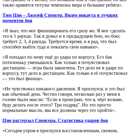
также нравятся титулы чемпиона мира и большие ребята».
Тим Цзю – Джозеф Спенсер. Видео нокаута и лучших
моментов боя
«Я знал, что мог финишировать его сразу же. Я мог сделать
это в 1 раунде. Так я думал и в предыдущем бою, но бокс
требует 2, 3, 4 раунда. Требуется время, и я рад, что был
способен выйти туда и показать свои навыки».
«Я попадал по нему ещё до удара по корпусу. Его бак
потихоньку уменьшался. Как только я почувствовал
дистанцию — игра была закончена. Тут дело не в ударе по
корпусу, тут дело в дистанции. Как только я её почувствовал
— это был финиш».
«Не чувствовал никакого давления. Я проснулся, и это был
как обычный день. Честно говоря, несколько раз у меня в
голове были мысли: “Если я проиграю, что я, чёрт возьми,
буду делать после этого? Три подряд”. Но это просто
нормальные мысли, мы все должны через это пройти».
Цзю растерзал Спенсера. Статистика ударов боя
«Сегодня утром я проснулся восстановленным, свежим,