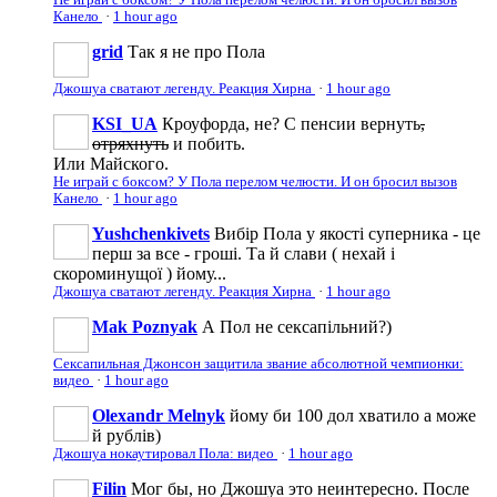
Канело
·
1 hour ago
grid
Так я не про Пола
Джошуа сватают легенду. Реакция Хирна
·
1 hour ago
KSI_UA
Кроуфорда, не? С пенсии вернуть
,
отряхнуть
и побить.
Или Майского.
Не играй с боксом? У Пола перелом челюсти. И он бросил вызов
Канело
·
1 hour ago
Yushchenkivets
Вибір Пола у якості суперника - це
перш за все - гроші. Та й слави ( нехай і
скороминущої ) йому...
Джошуа сватают легенду. Реакция Хирна
·
1 hour ago
Mak Poznyak
А Пол не сексапільний?)
Сексапильная Джонсон защитила звание абсолютной чемпионки:
видео
·
1 hour ago
Olexandr Melnyk
йому би 100 дол хватило а може
й рублів)
Джошуа нокаутировал Пола: видео
·
1 hour ago
Filin
Мог бы, но Джошуа это неинтересно. После